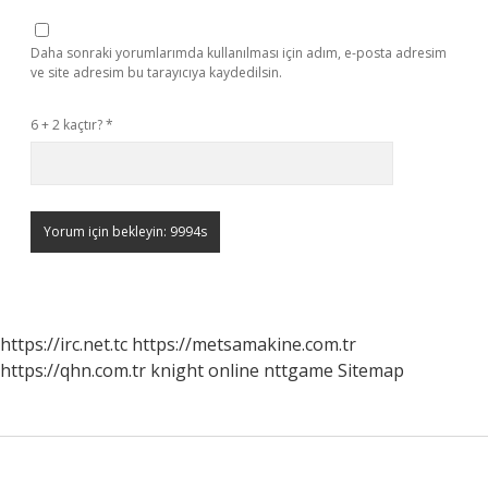
Daha sonraki yorumlarımda kullanılması için adım, e-posta adresim
ve site adresim bu tarayıcıya kaydedilsin.
6 + 2 kaçtır?
*
https://irc.net.tc
https://metsamakine.com.tr
https://qhn.com.tr
knight online
nttgame
Sitemap