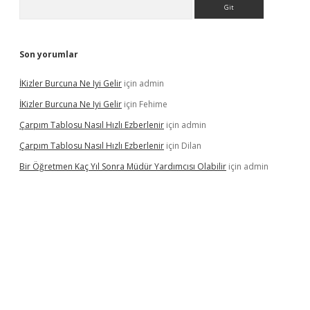
Arama
Son yorumlar
İKizler Burcuna Ne Iyi Gelir
için
admin
İKizler Burcuna Ne Iyi Gelir
için
Fehime
Çarpım Tablosu Nasıl Hızlı Ezberlenir
için
admin
Çarpım Tablosu Nasıl Hızlı Ezberlenir
için
Dilan
Bir Öğretmen Kaç Yıl Sonra Müdür Yardımcısı Olabilir
için
admin
/
betci.co
betci giriş
hiltonbet güncel giriş