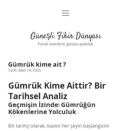
menüyü
Anasayfa
aç
Gizlilik Politikası
Güneşli Fikir Dünyası
Yasal Uyarı
Parlak önerilerle gününü aydınlat!
Hakkımızda
Gümrük kime ait ?
Tarih: Ekim 19, 2025
Gümrük Kime Aittir? Bir
Tarihsel Analiz
Geçmişin İzinde: Gümrüğün
Kökenlerine Yolculuk
Bir tarihçi olarak, bazen her şeyin başlangıcını