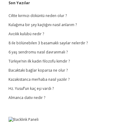
Sidebar
Son Yazılar
Ciltte kırmızı döküntü neden olur ?
Kulağıma bir şey kaçtığını nasıl anlarım ?
Avcılık kulübü nedir ?
8 ile bölünebilen 3 basamaklı sayılar nelerdir ?
6 yaş sendromu nasıl davranmalı ?
Türkiye’nin ilk kadın filozofu kimdir ?
Bacaktaki bağlar koparsa ne olur ?
Kazakistanca merhaba nasıl yazılır ?
Hz. Yusuf’un kaç eşi vardı ?
Almanca dativ nedir ?