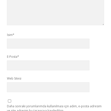
İsim*
E-Posta*
Web Sitesi
Daha sonraki yorumlarımda kullanılması için adım, e-posta adresim
ve site adresim bu tarayıcıya kaydedilsin.