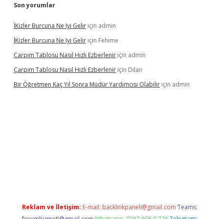
Son yorumlar
İKizler Burcuna Ne Iyi Gelir
için
admin
İKizler Burcuna Ne Iyi Gelir
için
Fehime
Çarpım Tablosu Nasıl Hızlı Ezberlenir
için
admin
Çarpım Tablosu Nasıl Hızlı Ezberlenir
için
Dilan
Bir Öğretmen Kaç Yıl Sonra Müdür Yardımcısı Olabilir
için
admin
er.xyz/
betci.co
betci giriş
hiltonbet güncel giriş
Reklam ve İletişim:
E-mail:
backlinkpaneli@gmail.com
Teams:
forumhizmeti@gmail.com
Whatsapp: 0262 606 0 726
Telegram: