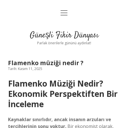
menüyü
Anasayfa
aç
Gizlilik Politikası
Güneşli Fikir Dünyası
Yasal Uyarı
Parlak önerilerle gününü aydınlat!
Hakkımızda
Flamenko müziği nedir ?
Tarih: Kasım 11, 2025
Flamenko Müziği Nedir?
Ekonomik Perspektiften Bir
İnceleme
Kaynaklar sınırlıdır, ancak insanın arzuları ve
tercihlerinin sonu yoktur.
Bir ekonomist olarak,