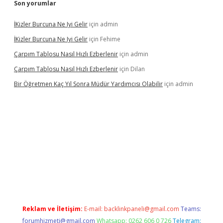
Son yorumlar
İKizler Burcuna Ne Iyi Gelir
için
admin
İKizler Burcuna Ne Iyi Gelir
için
Fehime
Çarpım Tablosu Nasıl Hızlı Ezberlenir
için
admin
Çarpım Tablosu Nasıl Hızlı Ezberlenir
için
Dilan
Bir Öğretmen Kaç Yıl Sonra Müdür Yardımcısı Olabilir
için
admin
.xyz/
betci.co
betci giriş
hiltonbet güncel giriş
Reklam ve İletişim:
E-mail:
backlinkpaneli@gmail.com
Teams:
forumhizmeti@gmail.com
Whatsapp: 0262 606 0 726
Telegram: