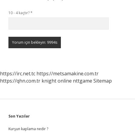
10 - 4 kaçtır?
*
https://irc.net.tc
https://metsamakine.com.tr
https://qhn.com.tr
knight online
nttgame
Sitemap
Sidebar
Son Yazılar
Kurşun kaplama nedir ?