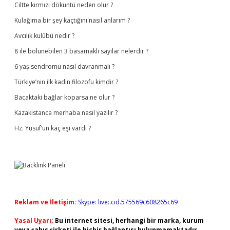
Ciltte kırmızı döküntü neden olur ?
Kulağıma bir şey kaçtığını nasıl anlarım ?
Avcılık kulübü nedir ?
8 ile bölünebilen 3 basamaklı sayılar nelerdir ?
6 yaş sendromu nasıl davranmalı ?
Türkiye’nin ilk kadın filozofu kimdir ?
Bacaktaki bağlar koparsa ne olur ?
Kazakistanca merhaba nasıl yazılır ?
Hz. Yusuf’un kaç eşi vardı ?
Reklam ve İletişim:
Skype: live:.cid.575569c608265c69
Yasal Uyarı:
Bu internet sitesi, herhangi bir marka, kurum
veya şahıs şirketi ile hiçbir bağlantısı bulunmamaktadır.