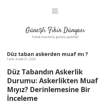
menüyü
Anasayfa
aç
Gizlilik Politikası
Güneşli Fikir Dünyası
Yasal Uyarı
Parlak önerilerle gününü aydınlat!
Hakkımızda
Düz taban askerden muaf mı ?
Tarih: Aralık 27, 2025
Düz Tabandın Askerlik
Durumu: Askerlikten Muaf
Mıyız? Derinlemesine Bir
İnceleme