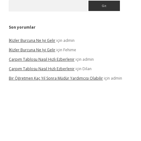
Arama
Son yorumlar
İKizler Burcuna Ne Iyi Gelir
için
admin
İKizler Burcuna Ne Iyi Gelir
için
Fehime
Çarpım Tablosu Nasıl Hızlı Ezberlenir
için
admin
Çarpım Tablosu Nasıl Hızlı Ezberlenir
için
Dilan
Bir Öğretmen Kaç Yıl Sonra Müdür Yardımcısı Olabilir
için
admin
er.xyz/
betci.co
betci giriş
hiltonbet güncel giriş