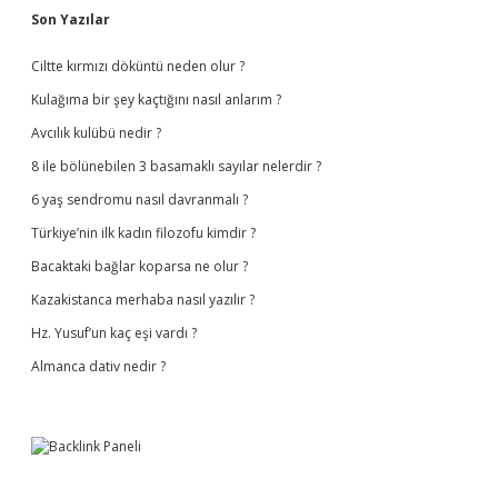
Sidebar
Son Yazılar
Ciltte kırmızı döküntü neden olur ?
Kulağıma bir şey kaçtığını nasıl anlarım ?
Avcılık kulübü nedir ?
8 ile bölünebilen 3 basamaklı sayılar nelerdir ?
6 yaş sendromu nasıl davranmalı ?
Türkiye’nin ilk kadın filozofu kimdir ?
Bacaktaki bağlar koparsa ne olur ?
Kazakistanca merhaba nasıl yazılır ?
Hz. Yusuf’un kaç eşi vardı ?
Almanca dativ nedir ?