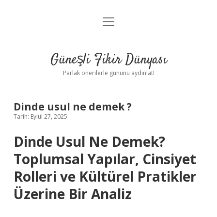
menüyü
Anasayfa
aç
Gizlilik Politikası
Güneşli Fikir Dünyası
Yasal Uyarı
Parlak önerilerle gününü aydınlat!
Hakkımızda
Dinde usul ne demek ?
Tarih: Eylül 27, 2025
Dinde Usul Ne Demek?
Toplumsal Yapılar, Cinsiyet
Rolleri ve Kültürel Pratikler
Üzerine Bir Analiz