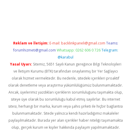
er.xyz/
betci.co
betci giriş
hiltonbet güncel giriş
Reklam ve İletişim:
E-mail:
backlinkpaneli@gmail.com
Teams:
forumhizmeti@gmail.com
Whatsapp: 0262 606 0 726
Telegram:
@karabul
Yasal Uyarı:
Sitemiz, 5651 Sayılı Kanun gereğince Bilgi Teknolojileri
ve İletişim Kurumu (BTK) tarafından onaylanmış bir Yer Sağlayıcı
olarak hizmet vermektedir. Bu nedenle, sitedeki içerikleri proaktif
olarak denetleme veya araştırma yükümlülüğümüz bulunmamaktadır.
Ancak, üyelerimiz yazdıkları içeriklerin sorumluluğunu taşımakta olup,
siteye üye olarak bu sorumluluğu kabul etmiş sayılırlar. Bu internet
sitesi, herhangi bir marka, kurum veya şahıs şirketi ile hiçbir bağlantısı
bulunmamaktadır. Sitede yalnızca kendi hazırladığımız makaleler
paylaşılmaktadır. Burada yer alan içerikler haber niteliği taşımamakta
olup, gerçek kurum ve kişiler hakkında paylaşım yapılmamaktadır.