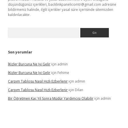
düşündüğünüz içerikleri,
backlinkpanelicomtr@gmail.com
adresine
bildirmeniz halinde, ilgili içerikler yasal süre içerisinde sitemizden
kaldırılacaktır.
Arama
Son yorumlar
İKizler Burcuna Ne Iyi Gelir
için
admin
İKizler Burcuna Ne Iyi Gelir
için
Fehime
Çarpım Tablosu Nasıl Hızlı Ezberlenir
için
admin
Çarpım Tablosu Nasıl Hızlı Ezberlenir
için
Dilan
Bir Öğretmen Kaç Yıl Sonra Müdür Yardımcısı Olabilir
için
admin