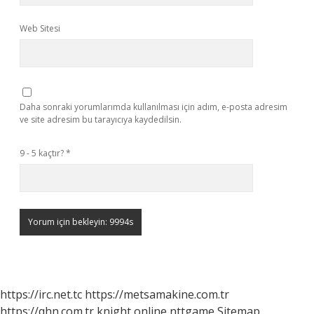
Web Sitesi
Daha sonraki yorumlarımda kullanılması için adım, e-posta adresim
ve site adresim bu tarayıcıya kaydedilsin.
9 - 5 kaçtır?
*
https://irc.net.tc
https://metsamakine.com.tr
https://qhn.com.tr
knight online
nttgame
Sitemap