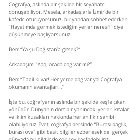
Coğrafya, aslında bir şekilde bir seyahate
dönüşebiliyor. Mesela, arkadaşlarla İzmir’de bir
kafede oturuyorsunuz, bir yandan sohbet ederken,
“Hayatımda görmek istediğim yerler neresi?” diye
düşünmeye başlıyorsunuz.
Ben: “Ya şu Dağistan’a gitsek?”
Arkadaşım: “Aaa, orada dağ var mı?”
Ben: “Tabii ki var! Her yerde dağ var ya! Coğrafya
okumanın avantajları…”
İşte bu, coğrafyanın aslında bir şekilde keşfe çıkan
yönüdür. Dünyanın dört bir yanındaki yerler, kıtalar
ve iklim kuşakları hakkında her an fikir sahibi
olabiliyoruz. Evet, coğrafya dersinde “Burası dağlık,
burası ova” gibi basit bilgiler ezberlesek de, gerçek
dünyada bu bilgilerle çok şey keşfedebiliriz.