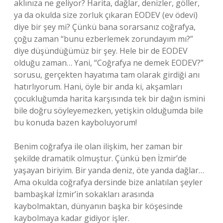
aklınıza ne geliyor? Harita, dağlar, denizler, göller,
ya da okulda size zorluk çıkaran EODEV (ev ödevi)
diye bir şey mi? Çünkü bana sorarsanız coğrafya,
çoğu zaman “bunu ezberlemek zorundayım mı?”
diye düşündüğümüz bir şey. Hele bir de EODEV
olduğu zaman… Yani, “Coğrafya ne demek EODEV?”
sorusu, gerçekten hayatıma tam olarak girdiği anı
hatırlıyorum. Hani, öyle bir anda ki, akşamları
çocukluğumda harita karşısında tek bir dağın ismini
bile doğru söyleyemezken, yetişkin olduğumda bile
bu konuda bazen kayboluyorum!
Benim coğrafya ile olan ilişkim, her zaman bir
şekilde dramatik olmuştur. Çünkü ben İzmir’de
yaşayan biriyim. Bir yanda deniz, öte yanda dağlar…
Ama okulda coğrafya dersinde bize anlatılan şeyler
bambaşka! İzmir’in sokakları arasında
kaybolmaktan, dünyanın başka bir köşesinde
kaybolmaya kadar gidiyor işler.