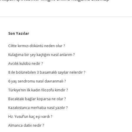
Sidebar
Son Yazılar
Ciltte kırmızı döküntü neden olur ?
Kulağıma bir şey kaçtığını nasıl anlarım ?
Avcılık kulübü nedir ?
8 ile bölünebilen 3 basamaklı sayılar nelerdir ?
6 yaş sendromu nasıl davranmalı ?
Türkiye’nin ilk kadın filozofu kimdir ?
Bacaktaki bağlar koparsa ne olur ?
Kazakistanca merhaba nasıl yazılır ?
Hz. Yusuf’un kaç eşi vardı ?
Almanca dativ nedir ?