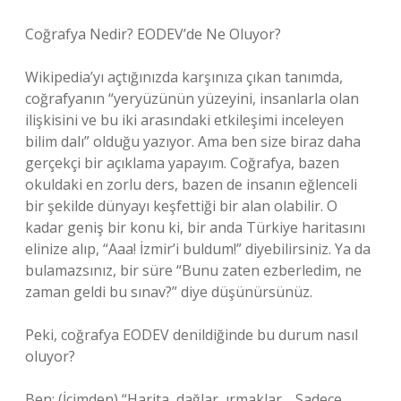
Coğrafya Nedir? EODEV’de Ne Oluyor?
Wikipedia’yı açtığınızda karşınıza çıkan tanımda,
coğrafyanın “yeryüzünün yüzeyini, insanlarla olan
ilişkisini ve bu iki arasındaki etkileşimi inceleyen
bilim dalı” olduğu yazıyor. Ama ben size biraz daha
gerçekçi bir açıklama yapayım. Coğrafya, bazen
okuldaki en zorlu ders, bazen de insanın eğlenceli
bir şekilde dünyayı keşfettiği bir alan olabilir. O
kadar geniş bir konu ki, bir anda Türkiye haritasını
elinize alıp, “Aaa! İzmir’i buldum!” diyebilirsiniz. Ya da
bulamazsınız, bir süre “Bunu zaten ezberledim, ne
zaman geldi bu sınav?” diye düşünürsünüz.
Peki, coğrafya EODEV denildiğinde bu durum nasıl
oluyor?
Ben: (İçimden) “Harita, dağlar, ırmaklar… Sadece