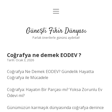
menüyü
Anasayfa
aç
Gizlilik Politikası
Güneşli Fikir Dünyası
Yasal Uyarı
Parlak önerilerle gününü aydınlat!
Hakkımızda
Coğrafya ne demek EODEV ?
Tarih: Ocak 3, 2026
Coğrafya Ne Demek EODEV? Gündelik Hayatta
Coğrafya ile Mücadele
Coğrafya: Hayatın Bir Parçası mı? Yoksa Zorunlu Ev
Ödevi mi?
Günümüzün karmaşık dünyasında coğrafya denince