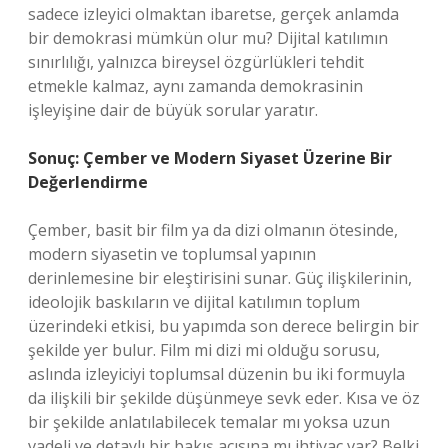
sadece izleyici olmaktan ibaretse, gerçek anlamda
bir demokrasi mümkün olur mu? Dijital katılımın
sınırlılığı, yalnızca bireysel özgürlükleri tehdit
etmekle kalmaz, aynı zamanda demokrasinin
işleyişine dair de büyük sorular yaratır.
Sonuç: Çember ve Modern Siyaset Üzerine Bir
Değerlendirme
Çember, basit bir film ya da dizi olmanın ötesinde,
modern siyasetin ve toplumsal yapının
derinlemesine bir eleştirisini sunar. Güç ilişkilerinin,
ideolojik baskıların ve dijital katılımın toplum
üzerindeki etkisi, bu yapımda son derece belirgin bir
şekilde yer bulur. Film mi dizi mi olduğu sorusu,
aslında izleyiciyi toplumsal düzenin bu iki formuyla
da ilişkili bir şekilde düşünmeye sevk eder. Kısa ve öz
bir şekilde anlatılabilecek temalar mı yoksa uzun
vadeli ve detaylı bir bakış açısına mı ihtiyaç var? Belki