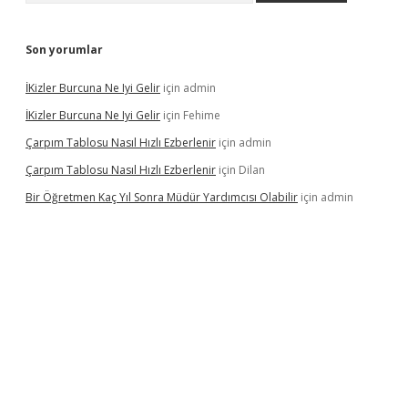
Son yorumlar
İKizler Burcuna Ne Iyi Gelir
için
admin
İKizler Burcuna Ne Iyi Gelir
için
Fehime
Çarpım Tablosu Nasıl Hızlı Ezberlenir
için
admin
Çarpım Tablosu Nasıl Hızlı Ezberlenir
için
Dilan
Bir Öğretmen Kaç Yıl Sonra Müdür Yardımcısı Olabilir
için
admin
.xyz/
betci.co
betci giriş
hiltonbet güncel giriş