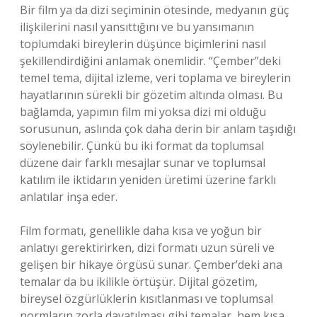
Bir film ya da dizi seçiminin ötesinde, medyanın güç
ilişkilerini nasıl yansıttığını ve bu yansımanın
toplumdaki bireylerin düşünce biçimlerini nasıl
şekillendirdiğini anlamak önemlidir. “Çember”deki
temel tema, dijital izleme, veri toplama ve bireylerin
hayatlarının sürekli bir gözetim altında olması. Bu
bağlamda, yapımın film mi yoksa dizi mi olduğu
sorusunun, aslında çok daha derin bir anlam taşıdığı
söylenebilir. Çünkü bu iki format da toplumsal
düzene dair farklı mesajlar sunar ve toplumsal
katılım ile iktidarın yeniden üretimi üzerine farklı
anlatılar inşa eder.
Film formatı, genellikle daha kısa ve yoğun bir
anlatıyı gerektirirken, dizi formatı uzun süreli ve
gelişen bir hikaye örgüsü sunar. Çember’deki ana
temalar da bu ikilikle örtüşür. Dijital gözetim,
bireysel özgürlüklerin kısıtlanması ve toplumsal
normların zorla dayatılması gibi temalar, hem kısa