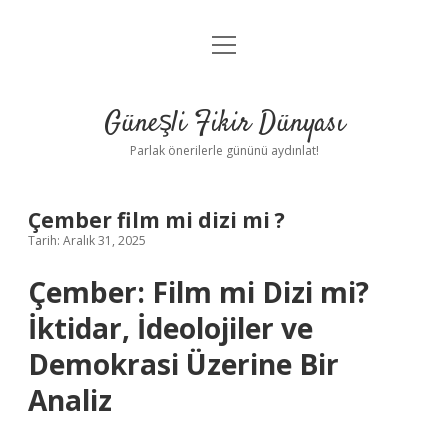
menüyü
Anasayfa
aç
Gizlilik Politikası
Güneşli Fikir Dünyası
Yasal Uyarı
Parlak önerilerle gününü aydınlat!
Hakkımızda
Çember film mi dizi mi ?
Tarih: Aralık 31, 2025
Çember: Film mi Dizi mi?
İktidar, İdeolojiler ve
Demokrasi Üzerine Bir
Analiz