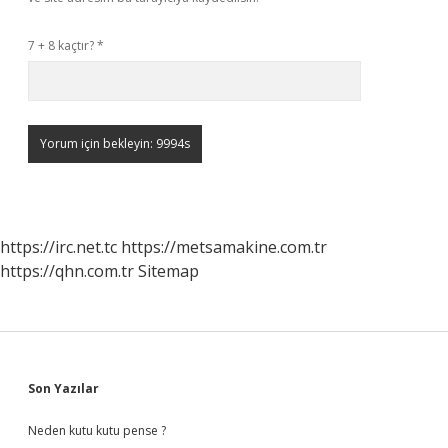
7 + 8 kaçtır?
*
https://irc.net.tc
https://metsamakine.com.tr
https://qhn.com.tr
Sitemap
Sidebar
Son Yazılar
Neden kutu kutu pense ?