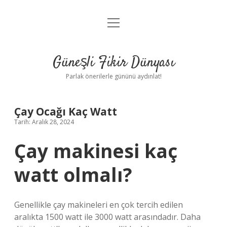
menüyü
Anasayfa
aç
Gizlilik Politikası
Güneşli Fikir Dünyası
Yasal Uyarı
Parlak önerilerle gününü aydınlat!
Hakkımızda
Çay Ocağı Kaç Watt
Tarih: Aralık 28, 2024
Çay makinesi kaç
watt olmalı?
Genellikle çay makineleri en çok tercih edilen
aralıkta 1500 watt ile 3000 watt arasındadır. Daha