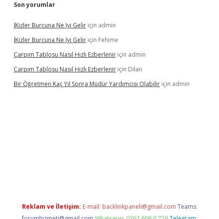
Son yorumlar
İKizler Burcuna Ne Iyi Gelir
için
admin
İKizler Burcuna Ne Iyi Gelir
için
Fehime
Çarpım Tablosu Nasıl Hızlı Ezberlenir
için
admin
Çarpım Tablosu Nasıl Hızlı Ezberlenir
için
Dilan
Bir Öğretmen Kaç Yıl Sonra Müdür Yardımcısı Olabilir
için
admin
xyz/
betci.co
betci giriş
hiltonbet güncel giriş
Reklam ve İletişim:
E-mail:
backlinkpaneli@gmail.com
Teams:
forumhizmeti@gmail.com
Whatsapp: 0262 606 0 726
Telegram: