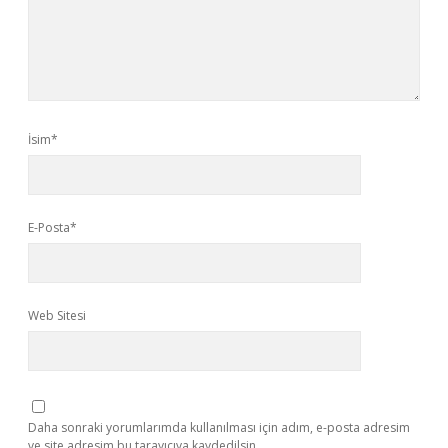
İsim*
E-Posta*
Web Sitesi
Daha sonraki yorumlarımda kullanılması için adım, e-posta adresim
ve site adresim bu tarayıcıya kaydedilsin.