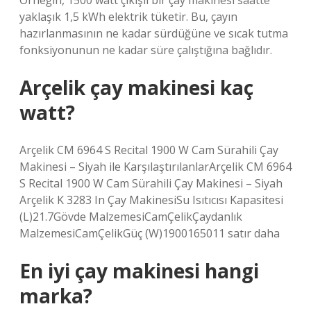
Örneğin, 1500 watt çıkışlı bir çay makinesi saatte
yaklaşık 1,5 kWh elektrik tüketir. Bu, çayın
hazırlanmasının ne kadar sürdüğüne ve sıcak tutma
fonksiyonunun ne kadar süre çalıştığına bağlıdır.
Arçelik çay makinesi kaç
watt?
Arçelik CM 6964 S Recital 1900 W Cam Sürahili Çay
Makinesi – Siyah ile KarşılaştırılanlarArçelik CM 6964
S Recital 1900 W Cam Sürahili Çay Makinesi – Siyah
Arçelik K 3283 In Çay MakinesiSu Isıtıcısı Kapasitesi
(L)21.7Gövde MalzemesiCamÇelikÇaydanlık
MalzemesiCamÇelikGüç (W)1900165011 satır daha
En iyi çay makinesi hangi
marka?