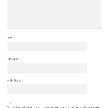
İsim*
E-Posta*
Web Sitesi
Daha sonraki yorumlarımda kullanılması için adım, e-posta adresim