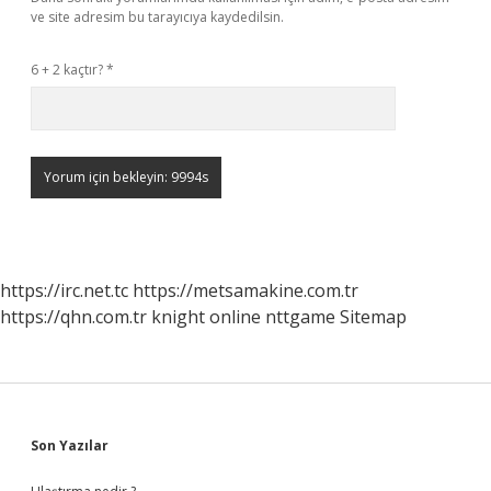
ve site adresim bu tarayıcıya kaydedilsin.
6 + 2 kaçtır?
*
https://irc.net.tc
https://metsamakine.com.tr
https://qhn.com.tr
knight online
nttgame
Sitemap
Sidebar
Son Yazılar