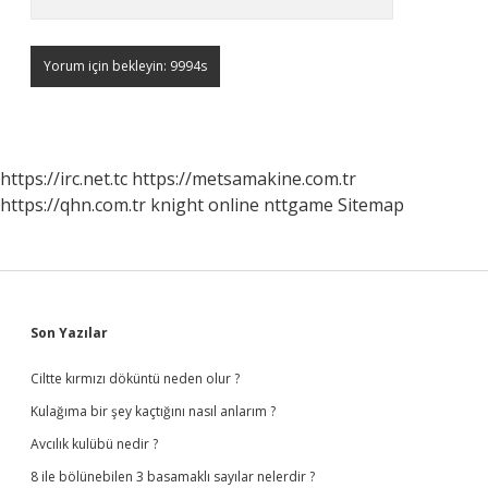
https://irc.net.tc
https://metsamakine.com.tr
https://qhn.com.tr
knight online
nttgame
Sitemap
Sidebar
Son Yazılar
Ciltte kırmızı döküntü neden olur ?
Kulağıma bir şey kaçtığını nasıl anlarım ?
Avcılık kulübü nedir ?
8 ile bölünebilen 3 basamaklı sayılar nelerdir ?