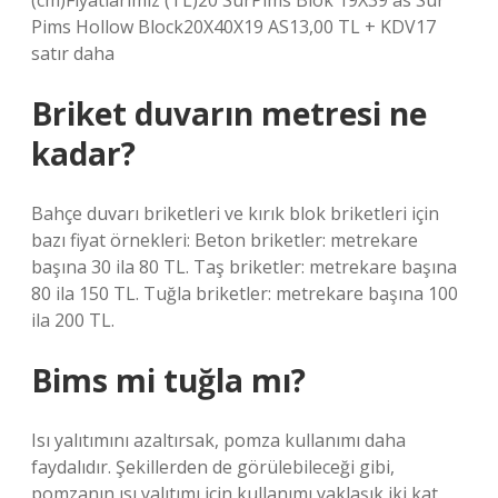
(cm)Fiyatlarımız (TL)20 SurPims Blok 19X39 as Sur
Pims Hollow Block20X40X19 AS13,00 TL + KDV17
satır daha
Briket duvarın metresi ne
kadar?
Bahçe duvarı briketleri ve kırık blok briketleri için
bazı fiyat örnekleri: Beton briketler: metrekare
başına 30 ila 80 TL. Taş briketler: metrekare başına
80 ila 150 TL. Tuğla briketler: metrekare başına 100
ila 200 TL.
Bims mi tuğla mı?
Isı yalıtımını azaltırsak, pomza kullanımı daha
faydalıdır. Şekillerden de görülebileceği gibi,
pomzanın ısı yalıtımı için kullanımı yaklaşık iki kat