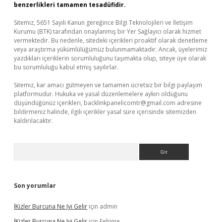
benzerlikleri tamamen tesadüfidir.
Sitemiz, 5651 Sayılı Kanun gereğince Bilgi Teknolojileri ve İletişim
Kurumu (BTK) tarafından onaylanmış bir Yer Sağlayıcı olarak hizmet
vermektedir. Bu nedenle, sitedeki içerikleri proaktif olarak denetleme
veya araştırma yükümlülüğümüz bulunmamaktadır. Ancak, üyelerimiz
yazdıkları içeriklerin sorumluluğunu taşımakta olup, siteye üye olarak
bu sorumluluğu kabul etmiş sayılırlar.
Sitemiz, kar amacı gütmeyen ve tamamen ücretsiz bir bilgi paylaşım
platformudur. Hukuka ve yasal düzenlemelere aykırı olduğunu
düşündüğünüz içerikleri,
backlinkpanelicomtr@gmail.com
adresine
bildirmeniz halinde, ilgili içerikler yasal süre içerisinde sitemizden
kaldırılacaktır.
Arama
Son yorumlar
İKizler Burcuna Ne Iyi Gelir
için
admin
İKizler Burcuna Ne Iyi Gelir
için
Fehime