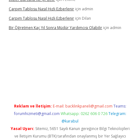
Çarpım Tablosu Nasıl Hızlı Ezberlenir
için
admin
Çarpım Tablosu Nasıl Hızlı Ezberlenir
için
Dilan
Bir Öğretmen Kaç Yıl Sonra Müdür Yardımcısı Olabilir
için
admin
r.xyz/
betci.co
betci giriş
hiltonbet güncel giriş
Reklam ve İletişim:
E-mail:
backlinkpaneli@gmail.com
Teams:
forumhizmeti@gmail.com
Whatsapp: 0262 606 0 726
Telegram:
@karabul
Yasal Uyarı:
Sitemiz, 5651 Sayılı Kanun gereğince Bilgi Teknolojileri
ve İletişim Kurumu (BTK) tarafından onaylanmış bir Yer Sağlayıcı