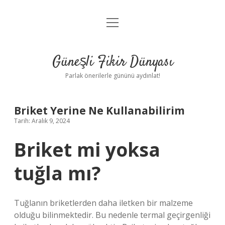
menüyü
Anasayfa
aç
Gizlilik Politikası
Güneşli Fikir Dünyası
Yasal Uyarı
Parlak önerilerle gününü aydınlat!
Hakkımızda
Briket Yerine Ne Kullanabilirim
Tarih: Aralık 9, 2024
Briket mi yoksa
tuğla mı?
Tuğlanın briketlerden daha iletken bir malzeme
olduğu bilinmektedir. Bu nedenle termal geçirgenliği