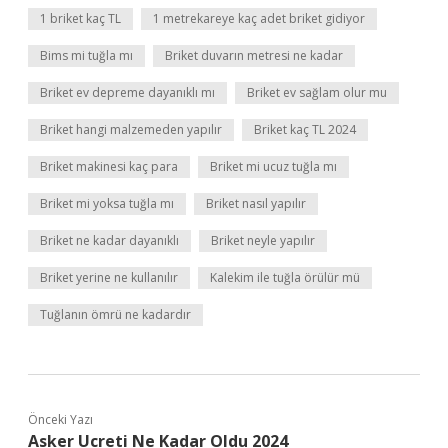
1 briket kaç TL
1 metrekareye kaç adet briket gidiyor
Bims mi tuğla mı
Briket duvarın metresi ne kadar
Briket ev depreme dayanıklı mı
Briket ev sağlam olur mu
Briket hangi malzemeden yapılır
Briket kaç TL 2024
Briket makinesi kaç para
Briket mi ucuz tuğla mı
Briket mi yoksa tuğla mı
Briket nasıl yapılır
Briket ne kadar dayanıklı
Briket neyle yapılır
Briket yerine ne kullanılır
Kalekim ile tuğla örülür mü
Tuğlanın ömrü ne kadardır
Önceki Yazı
Asker Ucreti Ne Kadar Oldu 2024