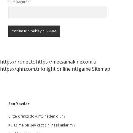
9 - 5 kaçtır?
*
https://irc.net.tc
https://metsamakine.com.tr
https://qhn.com.tr
knight online
nttgame
Sitemap
Sidebar
Son Yazılar
Ciltte kırmızı döküntü neden olur ?
Kulağıma bir şey kaçtığını nasıl anlarım ?