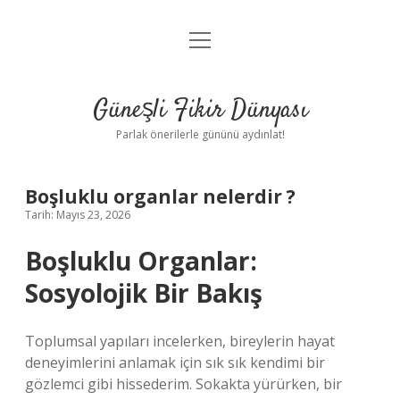
menüyü
Anasayfa
aç
Gizlilik Politikası
Güneşli Fikir Dünyası
Yasal Uyarı
Parlak önerilerle gününü aydınlat!
Hakkımızda
Boşluklu organlar nelerdir ?
Tarih: Mayıs 23, 2026
Boşluklu Organlar:
Sosyolojik Bir Bakış
Toplumsal yapıları incelerken, bireylerin hayat
deneyimlerini anlamak için sık sık kendimi bir
gözlemci gibi hissederim. Sokakta yürürken, bir