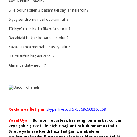
Avcılık kulübü nedir ?
8 ile bölünebilen 3 basamaklı sayılar nelerdir ?
6 yaş sendromu nasıl davranmalı ?
Türkiye’nin ilk kadın filozofu kimdir ?
Bacaktaki bağlar koparsa ne olur ?
Kazakistanca merhaba nasıl yazılır ?
Hz. Yusuf’un kaç eşi vardı ?
Almanca dativ nedir ?
Reklam ve İletişim:
Skype: live:.cid.575569c608265c69
Yasal Uyarı:
Bu internet sitesi, herhangi bir marka, kurum
veya şahıs şirketi ile hiçbir bağlantısı bulunmamaktadır.
Sitede yalnızca kendi hazırladığımız makaleler
paylaşılmaktadır. Burada yer alan içerikler haber niteliği