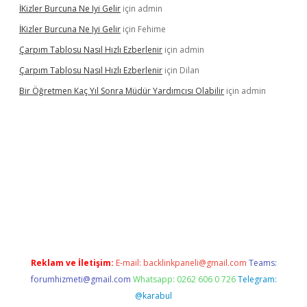
İKizler Burcuna Ne Iyi Gelir
için
admin
İKizler Burcuna Ne Iyi Gelir
için
Fehime
Çarpım Tablosu Nasıl Hızlı Ezberlenir
için
admin
Çarpım Tablosu Nasıl Hızlı Ezberlenir
için
Dilan
Bir Öğretmen Kaç Yıl Sonra Müdür Yardımcısı Olabilir
için
admin
.xyz/
betci.co
betci giriş
hiltonbet güncel giriş
Reklam ve İletişim:
E-mail:
backlinkpaneli@gmail.com
Teams:
forumhizmeti@gmail.com
Whatsapp: 0262 606 0 726
Telegram:
@karabul