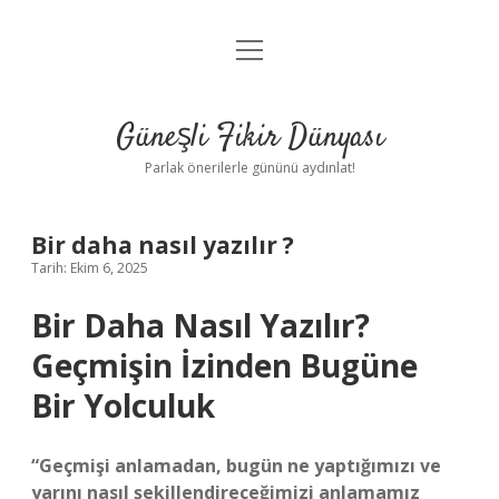
menüyü
Anasayfa
aç
Gizlilik Politikası
Güneşli Fikir Dünyası
Yasal Uyarı
Parlak önerilerle gününü aydınlat!
Hakkımızda
Bir daha nasıl yazılır ?
Tarih: Ekim 6, 2025
Bir Daha Nasıl Yazılır?
Geçmişin İzinden Bugüne
Bir Yolculuk
“Geçmişi anlamadan, bugün ne yaptığımızı ve
yarını nasıl şekillendireceğimizi anlamamız