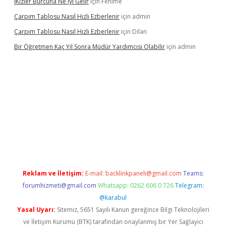
İKizler Burcuna Ne Iyi Gelir
için
Fehime
Çarpım Tablosu Nasıl Hızlı Ezberlenir
için
admin
Çarpım Tablosu Nasıl Hızlı Ezberlenir
için
Dilan
Bir Öğretmen Kaç Yıl Sonra Müdür Yardımcısı Olabilir
için
admin
per.xyz/
betci.co
betci giriş
hiltonbet güncel giriş
Reklam ve İletişim:
E-mail:
backlinkpaneli@gmail.com
Teams:
forumhizmeti@gmail.com
Whatsapp: 0262 606 0 726
Telegram:
@karabul
Yasal Uyarı:
Sitemiz, 5651 Sayılı Kanun gereğince Bilgi Teknolojileri
ve İletişim Kurumu (BTK) tarafından onaylanmış bir Yer Sağlayıcı