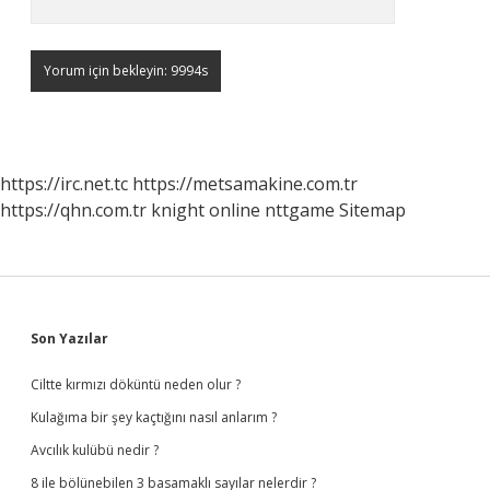
https://irc.net.tc
https://metsamakine.com.tr
https://qhn.com.tr
knight online
nttgame
Sitemap
Sidebar
Son Yazılar
Ciltte kırmızı döküntü neden olur ?
Kulağıma bir şey kaçtığını nasıl anlarım ?
Avcılık kulübü nedir ?
8 ile bölünebilen 3 basamaklı sayılar nelerdir ?