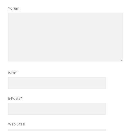
Yorum
İsim*
E-Posta*
Web Sitesi