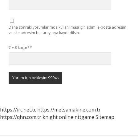
Daha sonraki yorumlarımda kullanılması için adım, e-posta adresim
ve site adresim bu tarayıcıya kaydedilsin.
7 + 8 kaçtır?
*
https://irc.net.tc
https://metsamakine.com.tr
https://qhn.com.tr
knight online
nttgame
Sitemap