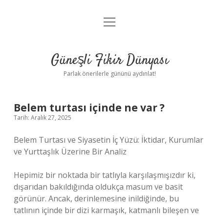
menüyü
Anasayfa
aç
Gizlilik Politikası
Güneşli Fikir Dünyası
Yasal Uyarı
Parlak önerilerle gününü aydınlat!
Hakkımızda
Belem turtası içinde ne var ?
Tarih: Aralık 27, 2025
Belem Turtası ve Siyasetin İç Yüzü: İktidar, Kurumlar
ve Yurttaşlık Üzerine Bir Analiz
Hepimiz bir noktada bir tatlıyla karşılaşmışızdır ki,
dışarıdan bakıldığında oldukça masum ve basit
görünür. Ancak, derinlemesine inildiğinde, bu
tatlının içinde bir dizi karmaşık, katmanlı bileşen ve