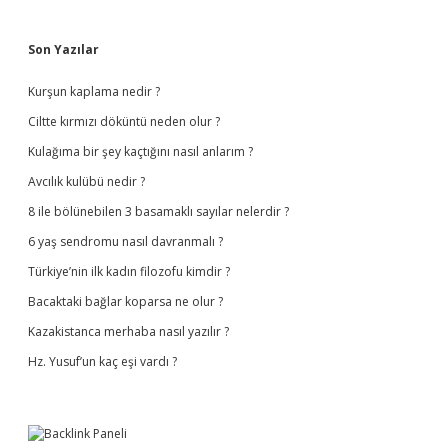
Sidebar
Son Yazılar
Kurşun kaplama nedir ?
Ciltte kırmızı döküntü neden olur ?
Kulağıma bir şey kaçtığını nasıl anlarım ?
Avcılık kulübü nedir ?
8 ile bölünebilen 3 basamaklı sayılar nelerdir ?
6 yaş sendromu nasıl davranmalı ?
Türkiye’nin ilk kadın filozofu kimdir ?
Bacaktaki bağlar koparsa ne olur ?
Kazakistanca merhaba nasıl yazılır ?
Hz. Yusuf’un kaç eşi vardı ?