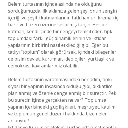
Belem turtasının içinde aslında ne olduğunu
sorduğumuzda, ilk aklımıza gelen şey, onun zengin
içeriği ve çeşitli katmanlarıdır: tatlı hamur, kremalı iç
harcı ve bazen üzerine serpilmiş tarçın. Her bir
katman, kendi içinde bir dengeyi temsil eder, tıpkı
toplumdaki farklı güç dinamiklerinin ve iktidar
yapılarının birbirini nasıl etkilediği gibi. Eğer bu
tatlıyı “toplum” olarak görürsek, içindeki bileşenler
de bizim devlet, kurumlar, ideolojiler, yurttaşlık ve
demokrasi kavramlarımız olabilir.
Belem turtasının yaratılmasındaki her adım, tıpkı
siyasi bir yapının inşasında olduğu gibi, dikkatlice
planlanmış ve özenle dengelenmiş bir süreçtir. Peki,
bu sürecin içinde gerçekten ne var? Toplumsal
yapının içerisindeki güç ilişkileri, meşruiyet, katılım
ve toplumun genel düzeni hakkında bize neler
anlatıyor?
İktidar ve Kurumlar: Belem Turtasındaki Katmanlar