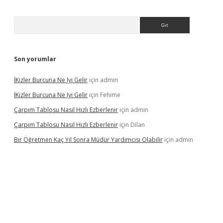
Arama
Son yorumlar
İKizler Burcuna Ne Iyi Gelir
için
admin
İKizler Burcuna Ne Iyi Gelir
için
Fehime
Çarpım Tablosu Nasıl Hızlı Ezberlenir
için
admin
Çarpım Tablosu Nasıl Hızlı Ezberlenir
için
Dilan
Bir Öğretmen Kaç Yıl Sonra Müdür Yardımcısı Olabilir
için
admin
.xyz/
betci.co
betci giriş
hiltonbet güncel giriş