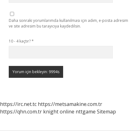
Daha sonraki yorumlarımda kullanılması için adım, e-posta adresim
ve site adresim bu tarayıcıya kaydedilsin.
10 - 4 kaçtır?
*
https://irc.net.tc
https://metsamakine.com.tr
https://qhn.com.tr
knight online
nttgame
Sitemap