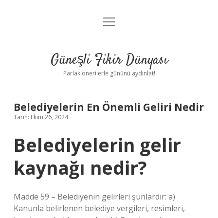
menüyü
Anasayfa
aç
Gizlilik Politikası
Güneşli Fikir Dünyası
Yasal Uyarı
Parlak önerilerle gününü aydınlat!
Hakkımızda
Belediyelerin En Önemli Geliri Nedir
Tarih: Ekim 26, 2024
Belediyelerin gelir
kaynağı nedir?
Madde 59 – Belediyenin gelirleri şunlardır: a)
Kanunla belirlenen belediye vergileri, resimleri,