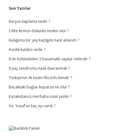
Sidebar
Son Yazılar
Kurşun kaplama nedir ?
Ciltte kırmızı döküntü neden olur ?
Kulağıma bir şey kaçtığını nasıl anlarım ?
Avcılık kulübü nedir ?
8 ile bölünebilen 3 basamaklı sayılar nelerdir ?
6 yaş sendromu nasıl davranmalı ?
Türkiye’nin ilk kadın filozofu kimdir ?
Bacaktaki bağlar koparsa ne olur ?
Kazakistanca merhaba nasıl yazılır ?
Hz. Yusuf’un kaç eşi vardı ?