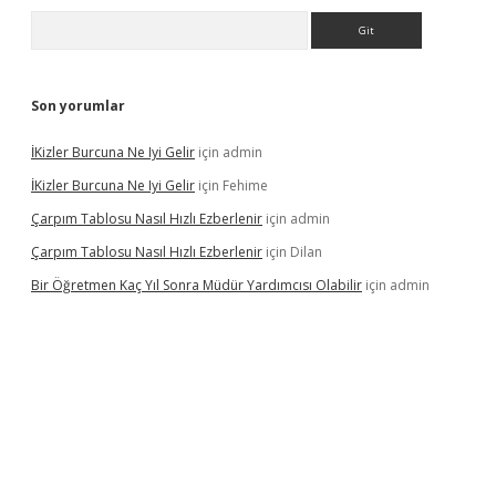
Arama
Son yorumlar
İKizler Burcuna Ne Iyi Gelir
için
admin
İKizler Burcuna Ne Iyi Gelir
için
Fehime
Çarpım Tablosu Nasıl Hızlı Ezberlenir
için
admin
Çarpım Tablosu Nasıl Hızlı Ezberlenir
için
Dilan
Bir Öğretmen Kaç Yıl Sonra Müdür Yardımcısı Olabilir
için
admin
yz/
betci.co
betci giriş
hiltonbet güncel giriş