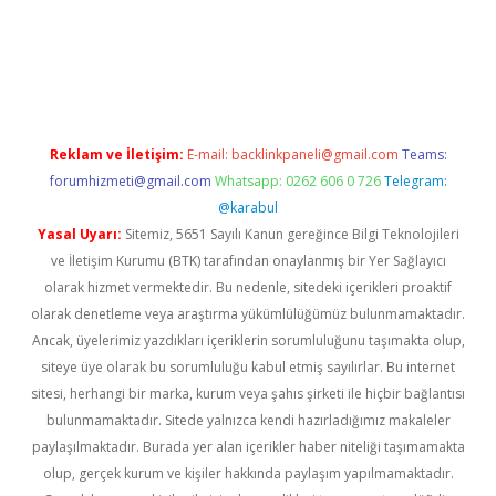
https://www.betexper.xyz/
betci.co
betci giriş
hiltonbet güncel 
Reklam ve İletişim:
E-mail:
backlinkpaneli@gmail.com
Teams:
forumhizmeti@gmail.com
Whatsapp: 0262 606 0 726
Telegram:
@karabul
Yasal Uyarı:
Sitemiz, 5651 Sayılı Kanun gereğince Bilgi Teknolojileri
ve İletişim Kurumu (BTK) tarafından onaylanmış bir Yer Sağlayıcı
olarak hizmet vermektedir. Bu nedenle, sitedeki içerikleri proaktif
olarak denetleme veya araştırma yükümlülüğümüz bulunmamaktadır.
Ancak, üyelerimiz yazdıkları içeriklerin sorumluluğunu taşımakta olup,
siteye üye olarak bu sorumluluğu kabul etmiş sayılırlar. Bu internet
sitesi, herhangi bir marka, kurum veya şahıs şirketi ile hiçbir bağlantısı
bulunmamaktadır. Sitede yalnızca kendi hazırladığımız makaleler
paylaşılmaktadır. Burada yer alan içerikler haber niteliği taşımamakta
olup, gerçek kurum ve kişiler hakkında paylaşım yapılmamaktadır.