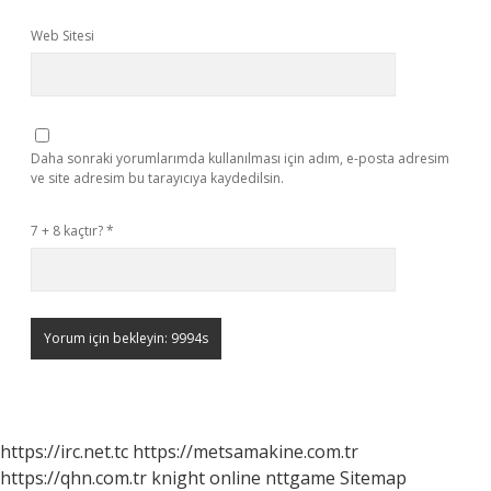
Web Sitesi
Daha sonraki yorumlarımda kullanılması için adım, e-posta adresim
ve site adresim bu tarayıcıya kaydedilsin.
7 + 8 kaçtır?
*
https://irc.net.tc
https://metsamakine.com.tr
https://qhn.com.tr
knight online
nttgame
Sitemap