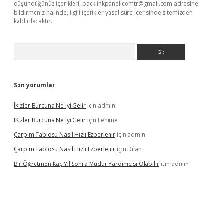
düşündüğünüz içerikleri,
backlinkpanelicomtr@gmail.com
adresine
bildirmeniz halinde, ilgili içerikler yasal süre içerisinde sitemizden
kaldırılacaktır.
Arama
Son yorumlar
İKizler Burcuna Ne Iyi Gelir
için
admin
İKizler Burcuna Ne Iyi Gelir
için
Fehime
Çarpım Tablosu Nasıl Hızlı Ezberlenir
için
admin
Çarpım Tablosu Nasıl Hızlı Ezberlenir
için
Dilan
Bir Öğretmen Kaç Yıl Sonra Müdür Yardımcısı Olabilir
için
admin