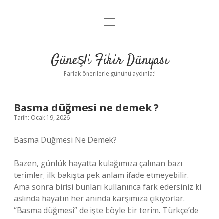
menüyü
Anasayfa
aç
Gizlilik Politikası
Güneşli Fikir Dünyası
Yasal Uyarı
Parlak önerilerle gününü aydınlat!
Hakkımızda
Basma düğmesi ne demek ?
Tarih: Ocak 19, 2026
Basma Düğmesi Ne Demek?
Bazen, günlük hayatta kulağımıza çalınan bazı
terimler, ilk bakışta pek anlam ifade etmeyebilir.
Ama sonra birisi bunları kullanınca fark edersiniz ki
aslında hayatın her anında karşımıza çıkıyorlar.
“Basma düğmesi” de işte böyle bir terim. Türkçe’de