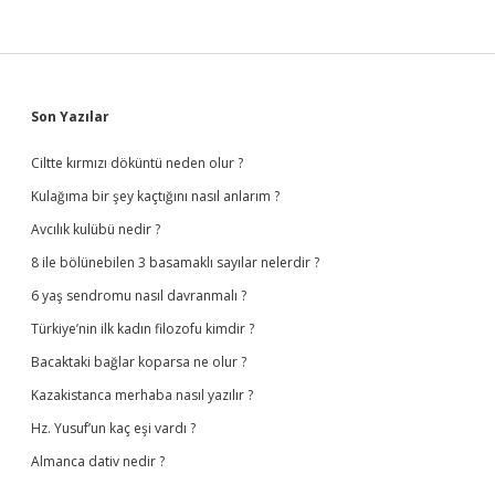
Sidebar
Son Yazılar
Ciltte kırmızı döküntü neden olur ?
Kulağıma bir şey kaçtığını nasıl anlarım ?
Avcılık kulübü nedir ?
8 ile bölünebilen 3 basamaklı sayılar nelerdir ?
6 yaş sendromu nasıl davranmalı ?
Türkiye’nin ilk kadın filozofu kimdir ?
Bacaktaki bağlar koparsa ne olur ?
Kazakistanca merhaba nasıl yazılır ?
Hz. Yusuf’un kaç eşi vardı ?
Almanca dativ nedir ?