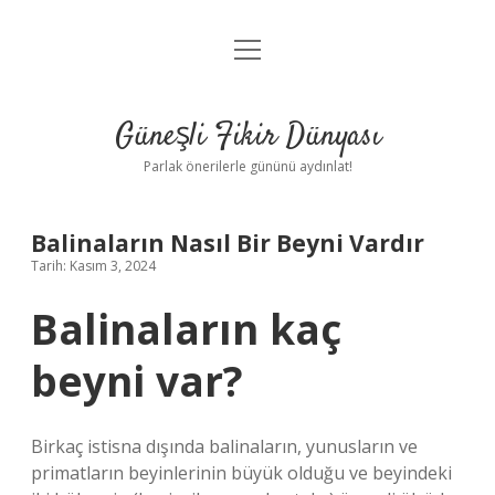
menüyü
Anasayfa
aç
Gizlilik Politikası
Güneşli Fikir Dünyası
Yasal Uyarı
Parlak önerilerle gününü aydınlat!
Hakkımızda
Balinaların Nasıl Bir Beyni Vardır
Tarih: Kasım 3, 2024
Balinaların kaç
beyni var?
Birkaç istisna dışında balinaların, yunusların ve
primatların beyinlerinin büyük olduğu ve beyindeki