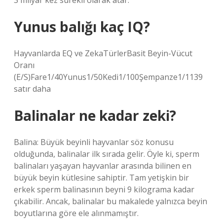
3 milyar kez sürekli olarak atar.
Yunus balığı kaç IQ?
Hayvanlarda EQ ve ZekaTürlerBasit Beyin-Vücut
Oranı
(E/S)Fare1/40Yunus1/50Kedi1/100Şempanze1/1139
satır daha
Balinalar ne kadar zeki?
Balina: Büyük beyinli hayvanlar söz konusu
olduğunda, balinalar ilk sırada gelir. Öyle ki, sperm
balinaları yaşayan hayvanlar arasında bilinen en
büyük beyin kütlesine sahiptir. Tam yetişkin bir
erkek sperm balinasının beyni 9 kilograma kadar
çıkabilir. Ancak, balinalar bu makalede yalnızca beyin
boyutlarına göre ele alınmamıştır.