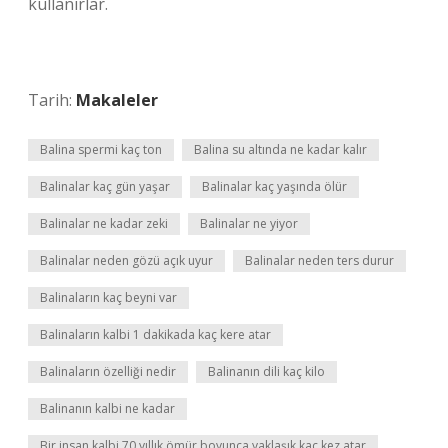
kullanırlar.
Tarih:
Makaleler
Balina spermi kaç ton
Balina su altında ne kadar kalır
Balinalar kaç gün yaşar
Balinalar kaç yaşında ölür
Balinalar ne kadar zeki
Balinalar ne yiyor
Balinalar neden gözü açık uyur
Balinalar neden ters durur
Balinaların kaç beyni var
Balinaların kalbi 1 dakikada kaç kere atar
Balinaların özelliği nedir
Balinanın dili kaç kilo
Balinanın kalbi ne kadar
Bir insan kalbi 70 yıllık ömür boyunca yaklaşık kaç kez atar