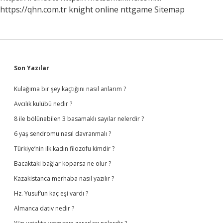
https://qhn.com.tr
knight online
nttgame
Sitemap
Sidebar
Son Yazılar
Kulağıma bir şey kaçtığını nasıl anlarım ?
Avcılık kulübü nedir ?
8 ile bölünebilen 3 basamaklı sayılar nelerdir ?
6 yaş sendromu nasıl davranmalı ?
Türkiye’nin ilk kadın filozofu kimdir ?
Bacaktaki bağlar koparsa ne olur ?
Kazakistanca merhaba nasıl yazılır ?
Hz. Yusuf’un kaç eşi vardı ?
Almanca dativ nedir ?