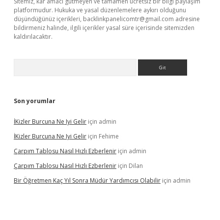
Sitemiz, kar amacı gütmeyen ve tamamen ücretsiz bir bilgi paylaşım
platformudur. Hukuka ve yasal düzenlemelere aykırı olduğunu
düşündüğünüz içerikleri,
backlinkpanelicomtr@gmail.com
adresine
bildirmeniz halinde, ilgili içerikler yasal süre içerisinde sitemizden
kaldırılacaktır.
Arama
Son yorumlar
İKizler Burcuna Ne Iyi Gelir
için
admin
İKizler Burcuna Ne Iyi Gelir
için
Fehime
Çarpım Tablosu Nasıl Hızlı Ezberlenir
için
admin
Çarpım Tablosu Nasıl Hızlı Ezberlenir
için
Dilan
Bir Öğretmen Kaç Yıl Sonra Müdür Yardımcısı Olabilir
için
admin