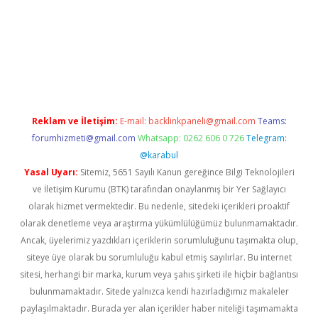
yz/
betci.co
betci giriş
hiltonbet güncel giriş
Reklam ve İletişim:
E-mail:
backlinkpaneli@gmail.com
Teams:
forumhizmeti@gmail.com
Whatsapp: 0262 606 0 726
Telegram:
@karabul
Yasal Uyarı:
Sitemiz, 5651 Sayılı Kanun gereğince Bilgi Teknolojileri
ve İletişim Kurumu (BTK) tarafından onaylanmış bir Yer Sağlayıcı
olarak hizmet vermektedir. Bu nedenle, sitedeki içerikleri proaktif
olarak denetleme veya araştırma yükümlülüğümüz bulunmamaktadır.
Ancak, üyelerimiz yazdıkları içeriklerin sorumluluğunu taşımakta olup,
siteye üye olarak bu sorumluluğu kabul etmiş sayılırlar. Bu internet
sitesi, herhangi bir marka, kurum veya şahıs şirketi ile hiçbir bağlantısı
bulunmamaktadır. Sitede yalnızca kendi hazırladığımız makaleler
paylaşılmaktadır. Burada yer alan içerikler haber niteliği taşımamakta