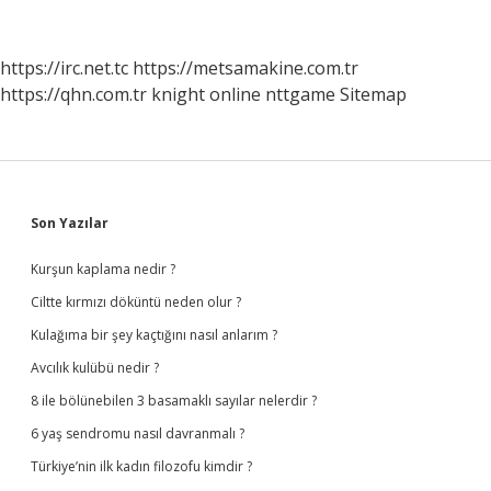
https://irc.net.tc
https://metsamakine.com.tr
https://qhn.com.tr
knight online
nttgame
Sitemap
Sidebar
Son Yazılar
Kurşun kaplama nedir ?
Ciltte kırmızı döküntü neden olur ?
Kulağıma bir şey kaçtığını nasıl anlarım ?
Avcılık kulübü nedir ?
8 ile bölünebilen 3 basamaklı sayılar nelerdir ?
6 yaş sendromu nasıl davranmalı ?
Türkiye’nin ilk kadın filozofu kimdir ?