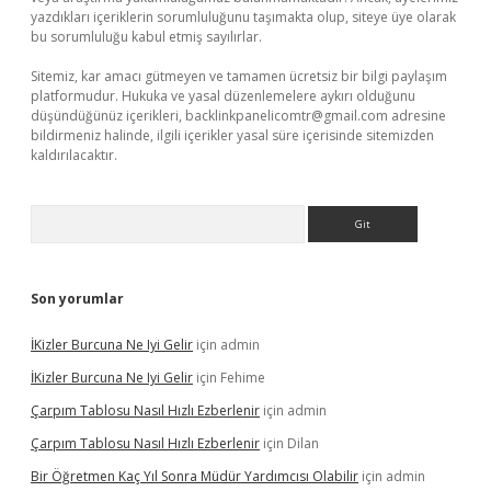
yazdıkları içeriklerin sorumluluğunu taşımakta olup, siteye üye olarak
bu sorumluluğu kabul etmiş sayılırlar.
Sitemiz, kar amacı gütmeyen ve tamamen ücretsiz bir bilgi paylaşım
platformudur. Hukuka ve yasal düzenlemelere aykırı olduğunu
düşündüğünüz içerikleri,
backlinkpanelicomtr@gmail.com
adresine
bildirmeniz halinde, ilgili içerikler yasal süre içerisinde sitemizden
kaldırılacaktır.
Arama
Son yorumlar
İKizler Burcuna Ne Iyi Gelir
için
admin
İKizler Burcuna Ne Iyi Gelir
için
Fehime
Çarpım Tablosu Nasıl Hızlı Ezberlenir
için
admin
Çarpım Tablosu Nasıl Hızlı Ezberlenir
için
Dilan
Bir Öğretmen Kaç Yıl Sonra Müdür Yardımcısı Olabilir
için
admin