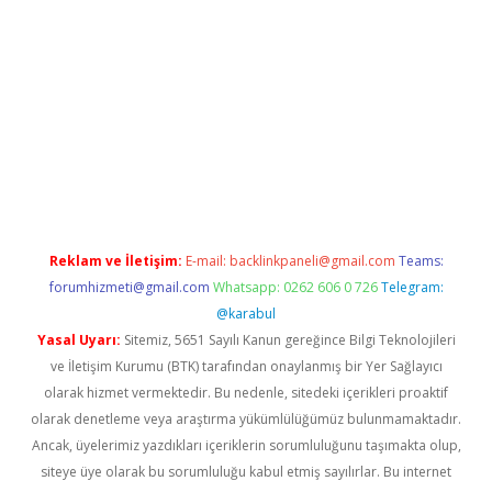
.xyz/
betci.co
betci giriş
hiltonbet güncel giriş
Reklam ve İletişim:
E-mail:
backlinkpaneli@gmail.com
Teams:
forumhizmeti@gmail.com
Whatsapp: 0262 606 0 726
Telegram:
@karabul
Yasal Uyarı:
Sitemiz, 5651 Sayılı Kanun gereğince Bilgi Teknolojileri
ve İletişim Kurumu (BTK) tarafından onaylanmış bir Yer Sağlayıcı
olarak hizmet vermektedir. Bu nedenle, sitedeki içerikleri proaktif
olarak denetleme veya araştırma yükümlülüğümüz bulunmamaktadır.
Ancak, üyelerimiz yazdıkları içeriklerin sorumluluğunu taşımakta olup,
siteye üye olarak bu sorumluluğu kabul etmiş sayılırlar. Bu internet