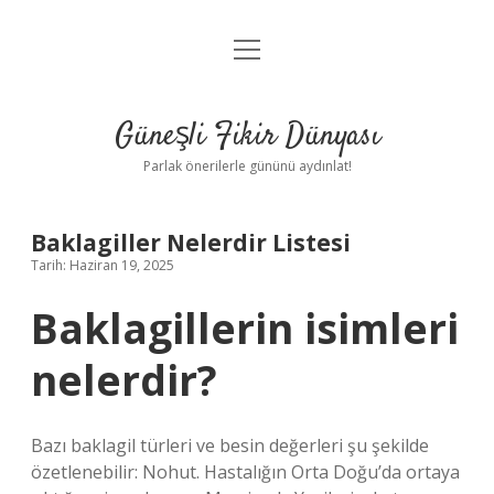
menüyü
Anasayfa
aç
Gizlilik Politikası
Güneşli Fikir Dünyası
Yasal Uyarı
Parlak önerilerle gününü aydınlat!
Hakkımızda
Baklagiller Nelerdir Listesi
Tarih: Haziran 19, 2025
Baklagillerin isimleri
nelerdir?
Bazı baklagil türleri ve besin değerleri şu şekilde
özetlenebilir: Nohut. Hastalığın Orta Doğu’da ortaya