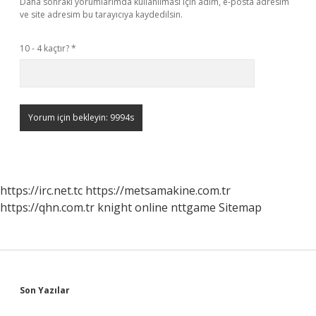
Daha sonraki yorumlarımda kullanılması için adım, e-posta adresim
ve site adresim bu tarayıcıya kaydedilsin.
10 - 4 kaçtır?
*
https://irc.net.tc
https://metsamakine.com.tr
https://qhn.com.tr
knight online
nttgame
Sitemap
Sidebar
Son Yazılar