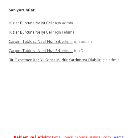
Son yorumlar
İKizler Burcuna Ne Iyi Gelir
için
admin
İKizler Burcuna Ne Iyi Gelir
için
Fehime
Çarpım Tablosu Nasıl Hızlı Ezberlenir
için
admin
Çarpım Tablosu Nasıl Hızlı Ezberlenir
için
Dilan
Bir Öğretmen Kaç Yıl Sonra Müdür Yardımcısı Olabilir
için
admin
yz/
betci.co
betci giriş
hiltonbet güncel giriş
Reklam ve İletişim:
E-mail:
backlinkpaneli@gmail.com
Teams: