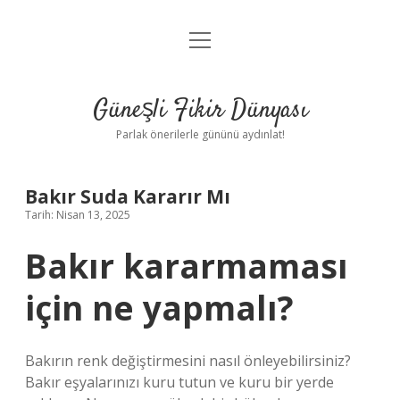
menüyü
Anasayfa
aç
Gizlilik Politikası
Güneşli Fikir Dünyası
Yasal Uyarı
Parlak önerilerle gününü aydınlat!
Hakkımızda
Bakır Suda Kararır Mı
Tarih: Nisan 13, 2025
Bakır kararmaması
için ne yapmalı?
Bakırın renk değiştirmesini nasıl önleyebilirsiniz?
Bakır eşyalarınızı kuru tutun ve kuru bir yerde