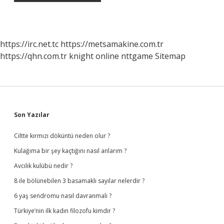
https://irc.net.tc
https://metsamakine.com.tr
https://qhn.com.tr
knight online
nttgame
Sitemap
Sidebar
Son Yazılar
Ciltte kırmızı döküntü neden olur ?
Kulağıma bir şey kaçtığını nasıl anlarım ?
Avcılık kulübü nedir ?
8 ile bölünebilen 3 basamaklı sayılar nelerdir ?
6 yaş sendromu nasıl davranmalı ?
Türkiye’nin ilk kadın filozofu kimdir ?