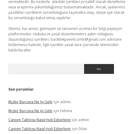
vermektedir. Bu nedenle, sitedeki içerikleri proaktif olarak denetleme
veya araştırma yükümlülüğümüz bulunmamaktadır. Ancak, üyelerimiz
yazdıkları içeriklerin sorumluluğunu taşımakta olup, siteye üye olarak
bu sorumluluğu kabul etmiş sayılırlar.
Sitemiz, kar amacı gütmeyen ve tamamen ücretsiz bir bilgi paylaşım
platformudur. Hukuka ve yasal düzenlemelere aykırı olduğunu
düşündüğünüz içerikleri,
backlinkpanelicomtr@gmail.com
adresine
bildirmeniz halinde, ilgili içerikler yasal süre içerisinde sitemizden
kaldırılacaktır.
Arama
Son yorumlar
İKizler Burcuna Ne Iyi Gelir
için
admin
İKizler Burcuna Ne Iyi Gelir
için
Fehime
Çarpım Tablosu Nasıl Hızlı Ezberlenir
için
admin
Çarpım Tablosu Nasıl Hızlı Ezberlenir
için
Dilan