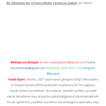
Bir Öğretmen Kaç Yıl Sonra Müdür Yardımcısı Olabilir
için
admin
xper.xyz/
betci.co
betci giriş
hiltonbet güncel giriş
Reklam ve İletişim:
E-mail:
backlinkpaneli@gmail.com
Teams:
forumhizmeti@gmail.com
Whatsapp: 0262 606 0 726
Telegram:
@karabul
Yasal Uyarı:
Sitemiz, 5651 Sayılı Kanun gereğince Bilgi Teknolojileri
ve İletişim Kurumu (BTK) tarafından onaylanmış bir Yer Sağlayıcı
olarak hizmet vermektedir. Bu nedenle, sitedeki içerikleri proaktif
olarak denetleme veya araştırma yükümlülüğümüz bulunmamaktadır.
Ancak, üyelerimiz yazdıkları içeriklerin sorumluluğunu taşımakta olup,