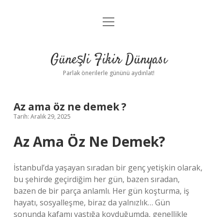
menüyü
Anasayfa
aç
Gizlilik Politikası
Güneşli Fikir Dünyası
Yasal Uyarı
Parlak önerilerle gününü aydınlat!
Hakkımızda
Az ama öz ne demek ?
Tarih: Aralık 29, 2025
Az Ama Öz Ne Demek?
İstanbul’da yaşayan sıradan bir genç yetişkin olarak,
bu şehirde geçirdiğim her gün, bazen sıradan,
bazen de bir parça anlamlı. Her gün koşturma, iş
hayatı, sosyalleşme, biraz da yalnızlık… Gün
sonunda kafamı yastığa koyduğumda, genellikle