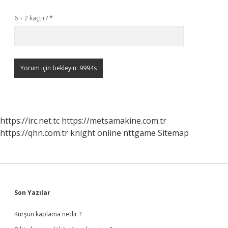
6 + 2 kaçtır?
*
https://irc.net.tc
https://metsamakine.com.tr
https://qhn.com.tr
knight online
nttgame
Sitemap
Sidebar
Son Yazılar
Kurşun kaplama nedir ?