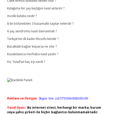
Ciltte kırmızı döküntü neden olur ?
Kulağıma bir şey kaçtığını nasıl anlarım ?
Avcılık kulübü nedir ?
8 ile bölünebilen 3 basamaklı sayılar nelerdir ?
6 yaş sendromu nasıl davranmalı ?
Türkiye’nin ilk kadın filozofu kimdir ?
Bacaktaki bağlar koparsa ne olur ?
Kazakistanca merhaba nasıl yazılır ?
Hz. Yusuf’un kaç eşi vardı ?
Reklam ve İletişim:
Skype: live:.cid.575569c608265c69
Yasal Uyarı:
Bu internet sitesi, herhangi bir marka, kurum
veya şahıs şirketi ile hiçbir bağlantısı bulunmamaktadır.