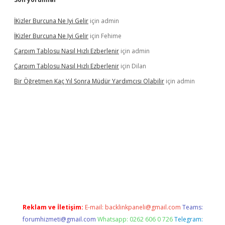
İKizler Burcuna Ne Iyi Gelir
için
admin
İKizler Burcuna Ne Iyi Gelir
için
Fehime
Çarpım Tablosu Nasıl Hızlı Ezberlenir
için
admin
Çarpım Tablosu Nasıl Hızlı Ezberlenir
için
Dilan
Bir Öğretmen Kaç Yıl Sonra Müdür Yardımcısı Olabilir
için
admin
r.xyz/
betci.co
betci giriş
hiltonbet güncel giriş
Reklam ve İletişim:
E-mail:
backlinkpaneli@gmail.com
Teams:
forumhizmeti@gmail.com
Whatsapp: 0262 606 0 726
Telegram: