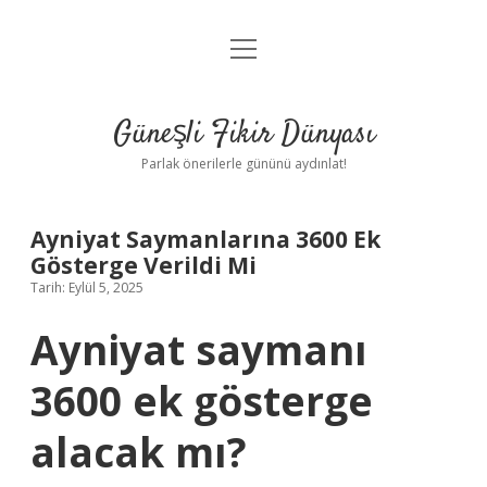
menüyü
Anasayfa
aç
Gizlilik Politikası
Güneşli Fikir Dünyası
Yasal Uyarı
Parlak önerilerle gününü aydınlat!
Hakkımızda
Ayniyat Saymanlarına 3600 Ek
Gösterge Verildi Mi
Tarih: Eylül 5, 2025
Ayniyat saymanı
3600 ek gösterge
alacak mı?