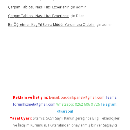
Çarpım Tablosu Nasıl Hızlı Ezberlenir
için
admin
Çarpım Tablosu Nasıl Hızlı Ezberlenir
için
Dilan
Bir Öğretmen Kaç Yıl Sonra Müdür Yardımcısı Olabilir
için
admin
xyz/
betci.co
betci giriş
hiltonbet güncel giriş
Reklam ve İletişim:
E-mail:
backlinkpaneli@gmail.com
Teams:
forumhizmeti@gmail.com
Whatsapp: 0262 606 0 726
Telegram:
@karabul
Yasal Uyarı:
Sitemiz, 5651 Sayılı Kanun gereğince Bilgi Teknolojileri
ve İletişim Kurumu (BTK) tarafından onaylanmış bir Yer Sağlayıcı