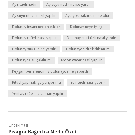
Ay ritüeli nedir
Ay suyu nedir ne işe yarar
Ay suyu ritüeli nasıl yapılır
Aya çok bakarsam ne olur
Dolunay insanı neden etkiler
Dolunay neye iyi gelir
Dolunay ritüeli nasıl yapılır
Dolunay su ritüeli nasıl yapılır
Dolunay suyu ile ne yapılır
Dolunayda dilek dilenir mi
Dolunayda su çekilir mi
Moon water nasıl yapılır
Peygamber efendimiz dolunayda ne yapardı
Ritüel yapmak işe yarıyor mu
Su ritüeli nasıl yapılır
Yeni ay ritüeli ne zaman yapılır
Önceki Yazı
Pisagor Bağıntısı Nedir Özet