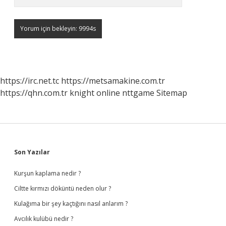
https://irc.net.tc
https://metsamakine.com.tr
https://qhn.com.tr
knight online
nttgame
Sitemap
Sidebar
Son Yazılar
Kurşun kaplama nedir ?
Ciltte kırmızı döküntü neden olur ?
Kulağıma bir şey kaçtığını nasıl anlarım ?
Avcılık kulübü nedir ?