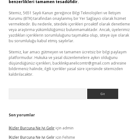
benzerlikleri tamamen tesadüfidir.
Sitemiz, 5651 Sayılı Kanun gereğince Bilgi Teknolojileri ve İletişim
Kurumu (BTK) tarafından onaylanmış bir Yer Sağlayıcı olarak hizmet
vermektedir. Bu nedenle, sitedeki içerikleri proaktif olarak denetleme
veya araştırma yükümlülüğümüz bulunmamaktadır. Ancak, üyelerimiz
yazdıkları içeriklerin sorumluluğunu taşımakta olup, siteye üye olarak
bu sorumluluğu kabul etmiş sayılırlar.
Sitemiz, kar amacı gütmeyen ve tamamen ücretsiz bir bilgi paylaşım
platformudur. Hukuka ve yasal düzenlemelere aykırı olduğunu
düşündüğünüz içerikleri,
backlinkpanelicomtr@gmail.com
adresine
bildirmeniz halinde, ilgili içerikler yasal süre içerisinde sitemizden
kaldırılacaktır.
Arama
Son yorumlar
İKizler Burcuna Ne Iyi Gelir
için
admin
İKizler Burcuna Ne Iyi Gelir
için
Fehime