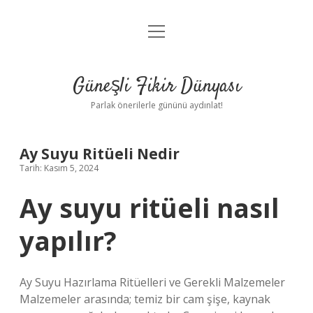
menüyü
Anasayfa
aç
Gizlilik Politikası
Güneşli Fikir Dünyası
Yasal Uyarı
Parlak önerilerle gününü aydınlat!
Hakkımızda
Ay Suyu Ritüeli Nedir
Tarih: Kasım 5, 2024
Ay suyu ritüeli nasıl
yapılır?
Ay Suyu Hazırlama Ritüelleri ve Gerekli Malzemeler
Malzemeler arasında; temiz bir cam şişe, kaynak