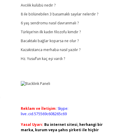
Avcılık kulübü nedir ?
8 ile bölünebilen 3 basamaklı sayılar nelerdir ?
6 yaş sendromu nasıl davranmalı ?
Türkiye’nin ilk kadın filozofu kimdir ?
Bacaktaki bağlar koparsa ne olur ?
Kazakistanca merhaba nasıl yazılır ?
Hz. Yusuf’un kaç eşi vardı ?
n
Reklam ve İletişim:
Skype:
live:.cid.575569c608265c69
Yasal Uyarı:
Bu internet sitesi, herhangi bir
marka, kurum veya şahıs şirketi ile hiçbir