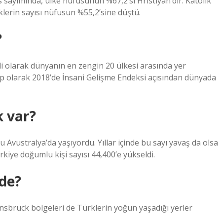
 sayımında, ülke nüfusunun %67,2’si Hristiyan’dır. Katolik
liklerin sayısı nüfusun %55,2’sine düştü.
?
i olarak dünyanın en zengin 20 ülkesi arasında yer
p olarak 2018’de İnsani Gelişme Endeksi açısından dünyada
k var?
Avustralya’da yaşıyordu. Yıllar içinde bu sayı yavaş da olsa
rkiye doğumlu kişi sayısı 44,400’e yükseldi.
de?
nnsbruck bölgeleri de Türklerin yoğun yaşadığı yerler