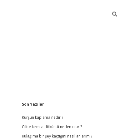
Sidebar
Son Yazılar
bet
hiltonbet
vdcasino güncel giriş
https://www.betexper.xyz/
b
Kurşun kaplama nedir ?
Ciltte kırmızı döküntü neden olur ?
Kulağıma bir şey kaçtığını nasıl anlarım ?