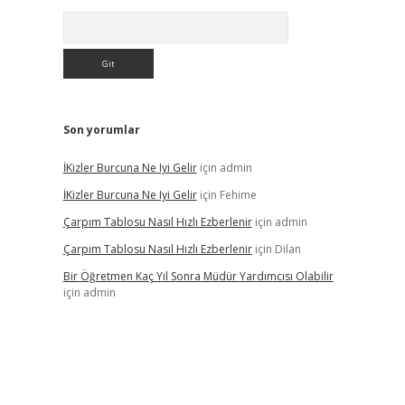
Arama
Son yorumlar
İKizler Burcuna Ne Iyi Gelir
için
admin
İKizler Burcuna Ne Iyi Gelir
için
Fehime
Çarpım Tablosu Nasıl Hızlı Ezberlenir
için
admin
Çarpım Tablosu Nasıl Hızlı Ezberlenir
için
Dilan
Bir Öğretmen Kaç Yıl Sonra Müdür Yardımcısı Olabilir
için
admin