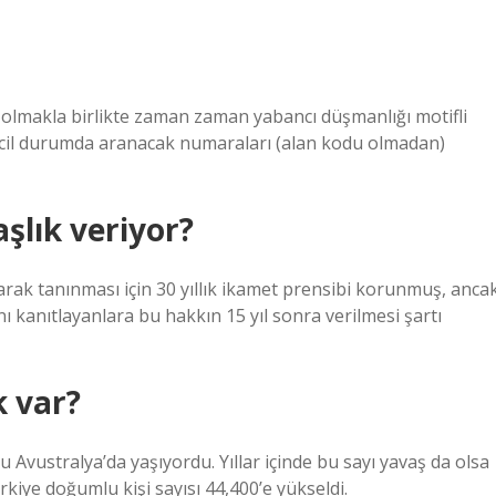
 olmakla birlikte zaman zaman yabancı düşmanlığı motifli
acil durumda aranacak numaraları (alan kodu olmadan)
şlık veriyor?
larak tanınması için 30 yıllık ikamet prensibi korunmuş, anca
ı kanıtlayanlara bu hakkın 15 yıl sonra verilmesi şartı
k var?
Avustralya’da yaşıyordu. Yıllar içinde bu sayı yavaş da olsa
rkiye doğumlu kişi sayısı 44,400’e yükseldi.