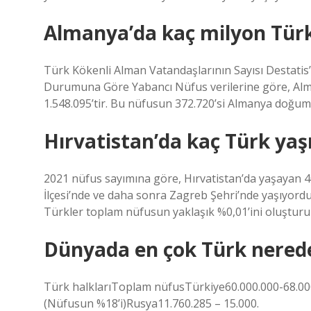
Almanya’da kaç milyon Türk
Türk Kökenli Alman Vatandaşlarının Sayısı Destatis
Durumuna Göre Yabancı Nüfus verilerine göre, Alm
1.548.095’tir. Bu nüfusun 372.720’si Almanya doğuml
Hırvatistan’da kaç Türk yaş
2021 nüfus sayımına göre, Hırvatistan’da yaşayan 4
İlçesi’nde ve daha sonra Zagreb Şehri’nde yaşıyordu.
Türkler toplam nüfusun yaklaşık %0,01’ini oluşturu
Dünyada en çok Türk nered
Türk halklarıToplam nüfusTürkiye60.000.000-68.00
(Nüfusun %18’i)Rusya11.760.285 – 15.000.