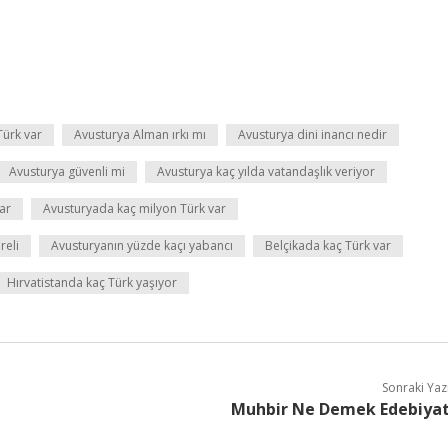
Türk var
Avusturya Alman ırkı mı
Avusturya dini inancı nedir
Avusturya güvenli mi
Avusturya kaç yılda vatandaşlık veriyor
ar
Avusturyada kaç milyon Türk var
reli
Avusturyanın yüzde kaçı yabancı
Belçikada kaç Türk var
Hırvatistanda kaç Türk yaşıyor
Sonraki Yaz
Muhbir Ne Demek Edebiya