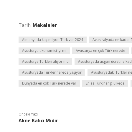
Tarih:
Makaleler
Almanyada kaç milyon Türk var 2024
Avustralyada ne kadar 
Avusturya ekonomisi iyi mi
Avusturya en çok Türk nerede
Avusturya Türkleri alıyor mu
Avusturyada asgari ücret ne kad
Avusturyada Türkler nerede yaşıyor
Avusturyadaki Türkler ne
Dünyada en çok Türk nerede var
En az Türk hangi ülkede
Önceki Yazı
Akne Kalıcı Mıdır