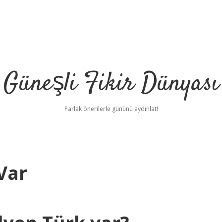
Güneşli Fikir Dünyası
Parlak önerilerle gününü aydınlat!
Var
il