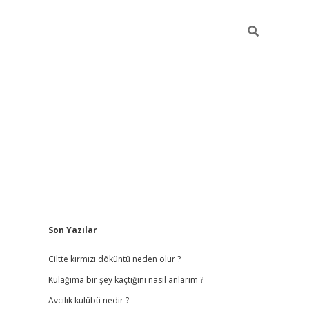
Sidebar
Son Yazılar
bet
hiltonbet
vdcasino güncel giriş
https://www.betexper.xyz/
b
Ciltte kırmızı döküntü neden olur ?
Kulağıma bir şey kaçtığını nasıl anlarım ?
Avcılık kulübü nedir ?