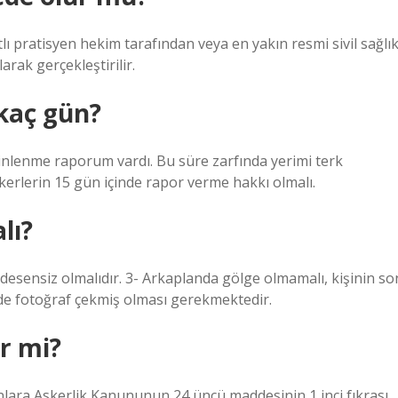
 pratisyen hekim tarafından veya en yakın resmi sivil sağlı
rak gerçekleştirilir.
 kaç gün?
dinlenme raporum vardı. Bu süre zarfında yerimi terk
erlerin 15 gün içinde rapor verme hakkı olmalı.
lı?
esensiz olmalıdır. 3- Arkaplanda gölge olmamalı, kişinin so
sinde fotoğraf çekmiş olması gerekmektedir.
r mi?
nlara Askerlik Kanununun 24 üncü maddesinin 1 inci fıkrası