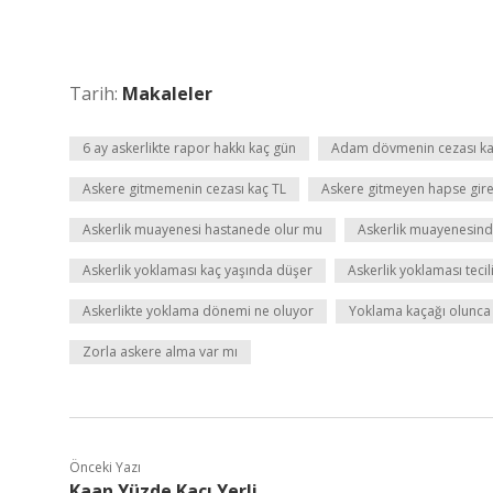
Tarih:
Makaleler
6 ay askerlikte rapor hakkı kaç gün
Adam dövmenin cezası ka
Askere gitmemenin cezası kaç TL
Askere gitmeyen hapse gire
Askerlik muayenesi hastanede olur mu
Askerlik muayenesinde
Askerlik yoklaması kaç yaşında düşer
Askerlik yoklaması tecil
Askerlikte yoklama dönemi ne oluyor
Yoklama kaçağı olunca
Zorla askere alma var mı
Önceki Yazı
Kaan Yüzde Kaçı Yerli