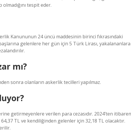
up olmadığını tespit eder.
Askerlik Kanununun 24 üncü maddesinin birinci fıkrasındaki
i başlarına gelenlere her gün için 5 Türk Lirası, yakalananlara
zalandırılır.
zar mı?
nden sonra olanların askerlik tecilleri yapılmaz.
luyor?
erine getirmeyenlere verilen para cezasıdır. 2024’ten itibare
4,37 TL ve kendiliğinden gelenler için 32,18 TL olacaktır.
ilir.