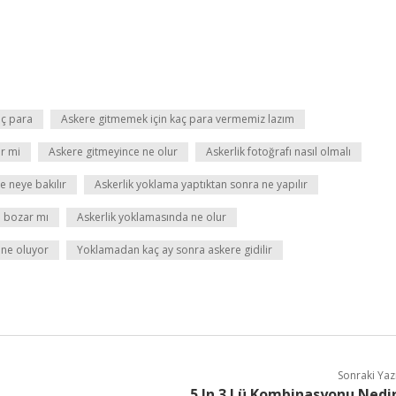
ç para
Askere gitmemek için kaç para vermemiz lazım
r mi
Askere gitmeyince ne olur
Askerlik fotoğrafı nasıl olmalı
 neye bakılır
Askerlik yoklama yaptıktan sonra ne yapılır
i bozar mı
Askerlik yoklamasında ne olur
 ne oluyor
Yoklamadan kaç ay sonra askere gidilir
Sonraki Yaz
5 In 3 Lü Kombinasyonu Nedi