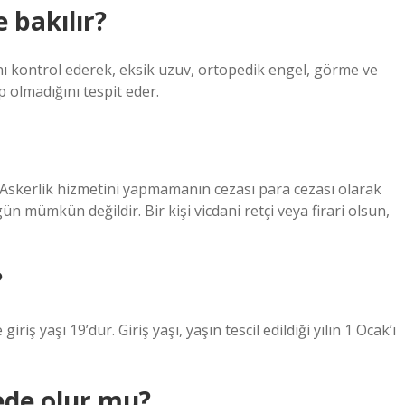
 bakılır?
nı kontrol ederek, eksik uzuv, ortopedik engel, görme ve
up olmadığını tespit eder.
. Askerlik hizmetini yapmamanın cezası para cezası olarak
ün mümkün değildir. Bir kişi vicdani retçi veya firari olsun,
?
riş yaşı 19’dur. Giriş yaşı, yaşın tescil edildiği yılın 1 Ocak’ı
ede olur mu?