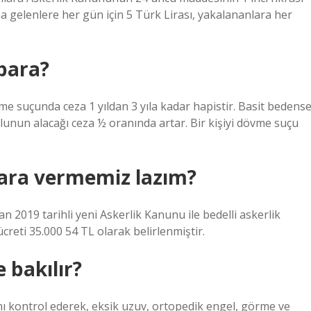
ına gelenlere her gün için 5 Türk Lirası, yakalananlara her
para?
vme suçunda ceza 1 yıldan 3 yıla kadar hapistir. Basit bedense
uçlunun alacağı ceza ½ oranında artar. Bir kişiyi dövme suçu
para vermemiz lazım?
an 2019 tarihli yeni Askerlik Kanunu ile bedelli askerlik
ücreti 35.000 54 TL olarak belirlenmiştir.
 bakılır?
nı kontrol ederek, eksik uzuv, ortopedik engel, görme ve