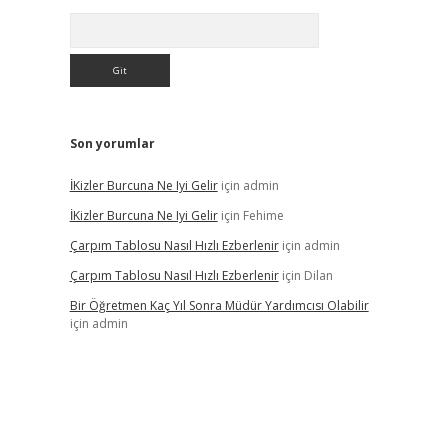
Arama
Son yorumlar
İKizler Burcuna Ne Iyi Gelir
için
admin
İKizler Burcuna Ne Iyi Gelir
için
Fehime
Çarpım Tablosu Nasıl Hızlı Ezberlenir
için
admin
Çarpım Tablosu Nasıl Hızlı Ezberlenir
için
Dilan
Bir Öğretmen Kaç Yıl Sonra Müdür Yardımcısı Olabilir
için
admin