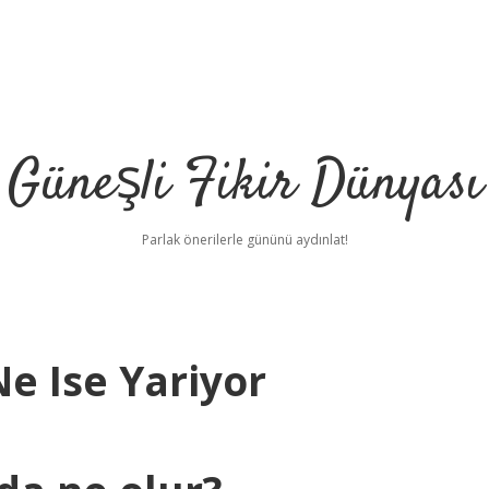
Güneşli Fikir Dünyası
Parlak önerilerle gününü aydınlat!
e Ise Yariyor
il