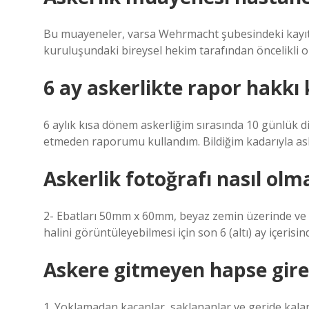
Bu muayeneler, varsa Wehrmacht şubesindeki kayıtlı
kuruluşundaki bireysel hekim tarafından öncelikli ola
6 ay askerlikte rapor hakkı
6 aylık kısa dönem askerliğim sırasında 10 günlük 
etmeden raporumu kullandım. Bildiğim kadarıyla ask
Askerlik fotoğrafı nasıl olma
2- Ebatları 50mm x 60mm, beyaz zemin üzerinde ve d
halini görüntüleyebilmesi için son 6 (altı) ay içeri
Askere gitmeyen hapse gire
1. Yoklamadan kaçanlar, saklananlar ve geride kala