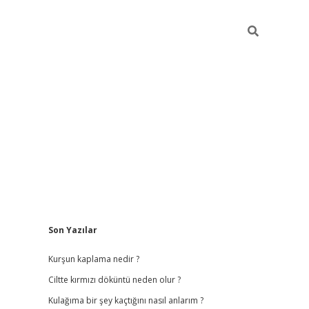
Sidebar
Son Yazılar
ilbet
hiltonbet
vdcasino güncel giriş
https://www.betexper.x
Kurşun kaplama nedir ?
Ciltte kırmızı döküntü neden olur ?
Kulağıma bir şey kaçtığını nasıl anlarım ?