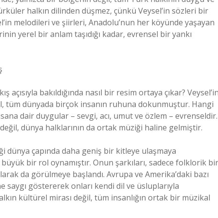
ürküler halkın dilinden düşmez, çünkü Veysel’in sözleri bir
el’in melodileri ve şiirleri, Anadolu’nun her köyünde yaşayan
in yerel bir anlam taşıdığı kadar, evrensel bir yankı
ş
kış açısıyla bakıldığında nasıl bir resim ortaya çıkar? Veysel’i
 değil, tüm dünyada birçok insanın ruhuna dokunmuştur. Hangi
nsana dair duygular – sevgi, acı, umut ve özlem – evrenseldir.
 değil, dünya halklarının da ortak müziği haline gelmiştir.
ziği dünya çapında daha geniş bir kitleye ulaşmaya
büyük bir rol oynamıştır. Onun şarkıları, sadece folklorik bi
olarak da görülmeye başlandı. Avrupa ve Amerika’daki bazı
ne saygı göstererek onları kendi dil ve üsluplarıyla
alkın kültürel mirası değil, tüm insanlığın ortak bir müzikal