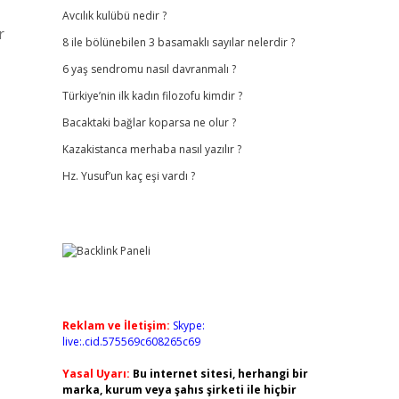
Avcılık kulübü nedir ?
r
8 ile bölünebilen 3 basamaklı sayılar nelerdir ?
6 yaş sendromu nasıl davranmalı ?
Türkiye’nin ilk kadın filozofu kimdir ?
Bacaktaki bağlar koparsa ne olur ?
Kazakistanca merhaba nasıl yazılır ?
Hz. Yusuf’un kaç eşi vardı ?
Reklam ve İletişim:
Skype:
live:.cid.575569c608265c69
Yasal Uyarı:
Bu internet sitesi, herhangi bir
marka, kurum veya şahıs şirketi ile hiçbir