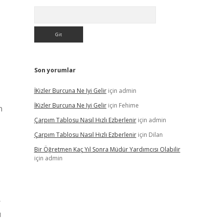
Arama
Son yorumlar
İKizler Burcuna Ne Iyi Gelir
için
admin
İKizler Burcuna Ne Iyi Gelir
için
Fehime
n
Çarpım Tablosu Nasıl Hızlı Ezberlenir
için
admin
Çarpım Tablosu Nasıl Hızlı Ezberlenir
için
Dilan
Bir Öğretmen Kaç Yıl Sonra Müdür Yardımcısı Olabilir
için
admin
r
ı