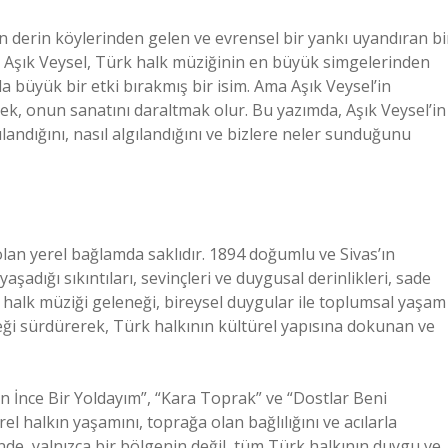
n derin köylerinden gelen ve evrensel bir yankı uyandıran bi
. Aşık Veysel, Türk halk müziğinin en büyük simgelerinden
a büyük bir etki bırakmış bir isim. Ama Aşık Veysel’in
mek, onun sanatını daraltmak olur. Bu yazımda, Aşık Veysel’in
landığını, nasıl algılandığını ve bizlere neler sunduğunu
 olan yerel bağlamda saklıdır. 1894 doğumlu ve Sivas’ın
aşadığı sıkıntıları, sevinçleri ve duygusal derinlikleri, sade
k halk müziği geleneği, bireysel duygular ile toplumsal yaşam
neği sürdürerek, Türk halkının kültürel yapısına dokunan ve
un İnce Bir Yoldayım”, “Kara Toprak” ve “Dostlar Beni
erel halkın yaşamını, toprağa olan bağlılığını ve acılarla
rinde, yalnızca bir bölgenin değil, tüm Türk halkının duygu ve