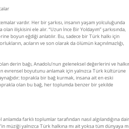
talar
temalar vardır. Her bir şarkısı, insanın yaşam yolculuğunda
 olan ilişkisini ele alır. “Uzun İnce Bir Yoldayım” şarkısında,
ne boyun eğdiği anlatılır. Bu, sadece bir Türk halkı için
Zorlukların, acıların ve son olarak da ölümün kaçınılmazlığı,
 olan derin bağı, Anadolu’nun geleneksel değerlerini ve halkı
ının evrensel boyutunu anlamak için yalnızca Türk kültürüne
kaynağıdır; toprakla bir bağ kurmak, insana ait en eski
k toprakla olan bu bağ, her toplumda benzer bir şekilde
 anlamda farklı toplumlar tarafından nasıl algılandığına dai
l’in müziği yalnızca Türk halkına mı ait yoksa tüm dünyaya m