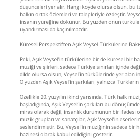
düşünceleri yer alır. Hangi köyde olursa olsun, bu t
halkın ortak özlemleri ve talepleriyle özdeştir. Veys
insanın yüreğine dokunur. Bu yüzden onun türkülerin
uyandırması da kaçınılmazdır.
Küresel Perspektiften Aşık Veysel Türkülerine Bakı
Peki, Aşık Veysel’in türkülerine bir de küresel bir ba
müziği ve şiirleri, sadece Türkiye sınırları içinde
dilde olursa olsun, Veysel’in türkülerinde yer alan i
O yüzden Aşık Veysel’in şarkıları, yalnızca Türklerin
Özellikle 20. yüzyılın ikinci yarısında, Türk halk mü
başladığında, Aşık Veysel’in şarkıları bu dönüşümde 
miras olarak değil, insanlık durumunun bir ifadesi 
müzik grupları ve sanatçılar, Aşık Veysel’in eserleri
seslendirmiştir. Bu, Veysel’in müziğinin sadece bir h
hazinesi olarak kabul edildiğini gösterir.