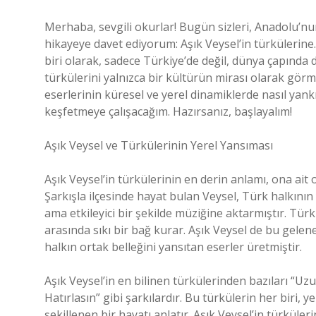
Merhaba, sevgili okurlar! Bugün sizleri, Anadolu’nu
hikayeye davet ediyorum: Aşık Veysel’in türkülerine
biri olarak, sadece Türkiye’de değil, dünya çapında d
türkülerini yalnızca bir kültürün mirası olarak gör
eserlerinin küresel ve yerel dinamiklerde nasıl yankı
keşfetmeye çalışacağım. Hazırsanız, başlayalım!
Aşık Veysel ve Türkülerinin Yerel Yansıması
Aşık Veysel’in türkülerinin en derin anlamı, ona ait
Şarkışla ilçesinde hayat bulan Veysel, Türk halkının y
ama etkileyici bir şekilde müziğine aktarmıştır. Tür
arasında sıkı bir bağ kurar. Aşık Veysel de bu gele
halkın ortak belleğini yansıtan eserler üretmiştir.
Aşık Veysel’in en bilinen türkülerinden bazıları “Uz
Hatırlasın” gibi şarkılardır. Bu türkülerin her biri, y
şekillenen bir hayatı anlatır. Aşık Veysel’in türküle