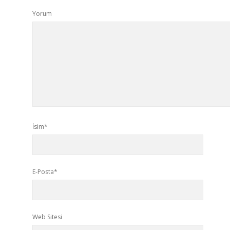
Yorum
İsim*
E-Posta*
Web Sitesi