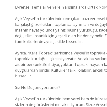
Evrensel Temalar ve Yerel Yansımalarda Ortak Nok
Aşık Veysel’in türkülerinde öne çıkan bazı evrensel 
karşılaştığı zorlukları, toplumsal ayrımları ve doğayla
insanın hayat yolunda yalnız başına yürüdüğü, kaderi
değil, tüm insanlık için geçerli olan bir deneyimdir. 
tüm kültürlerde aynı şekilde hissedilir.
Ayrıca, “Kara Toprak” şarkısında Veysel’in toprakla
toprakla kurduğu ilişkisini yansıtır. Ancak bu şark
ait bir perspektife ihtiyaç yoktur. Toprak, hayatın 
duygulardan biridir. Kültürler farklı olabilir, anca
hissedilir.
Siz Ne Düşünüyorsunuz?
Aşık Veysel’in türkülerinin hem yerel hem de küresel
sizlerin de görüşlerini merak ediyorum. Sizce Veyse