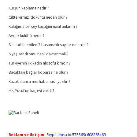
Kurşun kaplama nedir ?
Ciltte kırmızı döküntü neden olur ?
Kulağıma bir şey kaçtığını nasıl anlarım ?
Avcılık kulübü nedir ?
8 ile bölünebilen 3 basamaklı sayılar nelerdir ?
6 yaş sendromu nasıl davranmalı ?
Türkiye’nin ilk kadın filozofu kimdir ?
Bacaktaki bağlar koparsa ne olur ?
Kazakistanca merhaba nasıl yazılır ?
Hz. Yusuf’un kaç eşi vardı ?
Reklam ve İletişim:
Skype: live:.cid.575569c608265c69