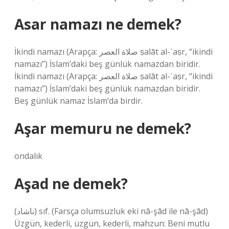
Asar namazı ne demek?
İkindi namazı (Arapça: صلاة العصر ṣalāt al-ʿaṣr, “ikindi
namazı”) İslam’daki beş günlük namazdan biridir.
İkindi namazı (Arapça: صلاة العصر ṣalāt al-ʿaṣr, “ikindi
namazı”) İslam’daki beş günlük namazdan biridir.
Beş günlük namaz İslam’da birdir.
Aşar memuru ne demek?
ondalık
Aşad ne demek?
(ﻧﺎﺷﺎﺩ) sıf. (Farsça olumsuzluk eki nā-şād ile nā-şād)
Üzgün, kederli, üzgün, kederli, mahzun: Beni mutlu