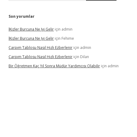
Son yorumlar
İKizler Burcuna Ne Iyi Gelir
için
admin
İKizler Burcuna Ne Iyi Gelir
için
Fehime
Çarpım Tablosu Nasıl Hızlı Ezberlenir
için
admin
Çarpım Tablosu Nasıl Hızlı Ezberlenir
için
Dilan
Bir Öğretmen Kaç Yıl Sonra Müdür Yardımcısı Olabilir
için
admin
//www.betexper.xyz/
betci.co
betci giriş
hiltonbet güncel giriş