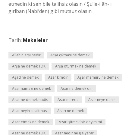
etmedin ki sen bile talihsiz olasın / Şu’le-i âh- ı
girîban (Nabi’den) gibi mutsuz olasın.
Tarih:
Makaleler
Allahın arşı nedir
Arşa çıkması ne demek
Arşa ne demek TDK
Arşa oturmak ne demek
Aşad ne demek
Asar kimdir
Aşar memuru ne demek
Asar namazı ne demek
Asar ne demek din
Asar ne demek hadis
Asar nerede
Asar neye denir
Asar neyin kısaltması
Asarı ne demek
Azar etmek ne demek
Azar işitmek bir deyim mi
Azar ne demek TDK
Azar nedir ne işe yarar