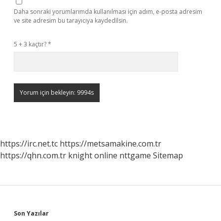
Daha sonraki yorumlarımda kullanılması için adım, e-posta adresim
ve site adresim bu tarayıcıya kaydedilsin.
5 + 3 kaçtır?
*
https://irc.net.tc
https://metsamakine.com.tr
https://qhn.com.tr
knight online
nttgame
Sitemap
Sidebar
Son Yazılar