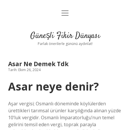
menüyü
Anasayfa
aç
Gizlilik Politikası
Güneşli Fikir Dünyası
Yasal Uyarı
Parlak önerilerle gününü aydınlat!
Hakkımızda
Asar Ne Demek Tdk
Tarih: Ekim 26, 2024
Asar neye denir?
Aşar vergisi; Osmanlı döneminde köylülerden
ürettikleri tarımsal ürünler karşılığında alınan yüzde
10’luk vergidir. Osmanlı İmparatorluğu’nun temel
gelirini temsil eden vergi, toprak parayla