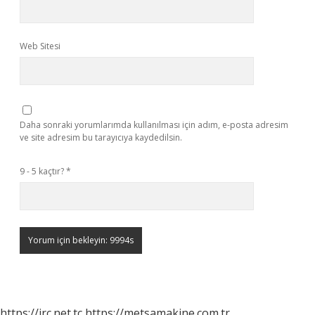
Web Sitesi
Daha sonraki yorumlarımda kullanılması için adım, e-posta adresim
ve site adresim bu tarayıcıya kaydedilsin.
9 - 5 kaçtır?
*
https://irc.net.tc
https://metsamakine.com.tr