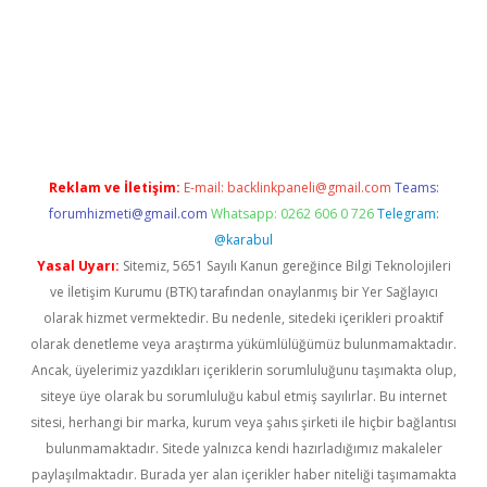
.xyz/
betci.co
betci giriş
hiltonbet güncel giriş
Reklam ve İletişim:
E-mail:
backlinkpaneli@gmail.com
Teams:
forumhizmeti@gmail.com
Whatsapp: 0262 606 0 726
Telegram:
@karabul
Yasal Uyarı:
Sitemiz, 5651 Sayılı Kanun gereğince Bilgi Teknolojileri
ve İletişim Kurumu (BTK) tarafından onaylanmış bir Yer Sağlayıcı
olarak hizmet vermektedir. Bu nedenle, sitedeki içerikleri proaktif
olarak denetleme veya araştırma yükümlülüğümüz bulunmamaktadır.
Ancak, üyelerimiz yazdıkları içeriklerin sorumluluğunu taşımakta olup,
siteye üye olarak bu sorumluluğu kabul etmiş sayılırlar. Bu internet
sitesi, herhangi bir marka, kurum veya şahıs şirketi ile hiçbir bağlantısı
bulunmamaktadır. Sitede yalnızca kendi hazırladığımız makaleler
paylaşılmaktadır. Burada yer alan içerikler haber niteliği taşımamakta