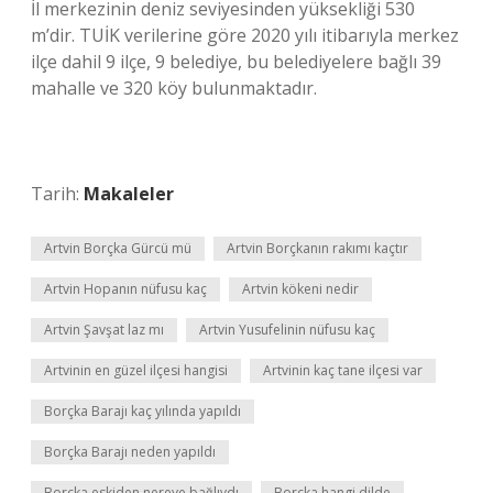
İl merkezinin deniz seviyesinden yüksekliği 530
m’dir. TUİK verilerine göre 2020 yılı itibarıyla merkez
ilçe dahil 9 ilçe, 9 belediye, bu belediyelere bağlı 39
mahalle ve 320 köy bulunmaktadır.
Tarih:
Makaleler
Artvin Borçka Gürcü mü
Artvin Borçkanın rakımı kaçtır
Artvin Hopanın nüfusu kaç
Artvin kökeni nedir
Artvin Şavşat laz mı
Artvin Yusufelinin nüfusu kaç
Artvinin en güzel ilçesi hangisi
Artvinin kaç tane ilçesi var
Borçka Barajı kaç yılında yapıldı
Borçka Barajı neden yapıldı
Borçka eskiden nereye bağlıydı
Borçka hangi dilde