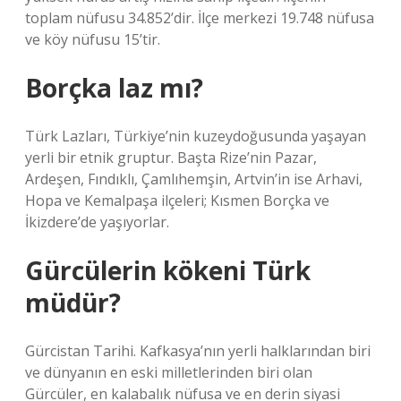
toplam nüfusu 34.852’dir. İlçe merkezi 19.748 nüfusa
ve köy nüfusu 15’tir.
Borçka laz mı?
Türk Lazları, Türkiye’nin kuzeydoğusunda yaşayan
yerli bir etnik gruptur. Başta Rize’nin Pazar,
Ardeşen, Fındıklı, Çamlıhemşin, Artvin’in ise Arhavi,
Hopa ve Kemalpaşa ilçeleri; Kısmen Borçka ve
İkizdere’de yaşıyorlar.
Gürcülerin kökeni Türk
müdür?
Gürcistan Tarihi. Kafkasya’nın yerli halklarından biri
ve dünyanın en eski milletlerinden biri olan
Gürcüler, en kalabalık nüfusa ve en derin siyasi