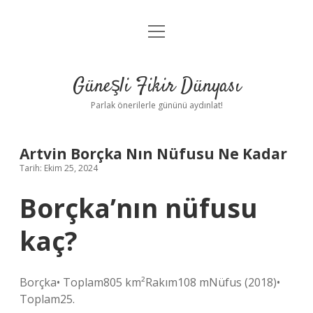
menüyü
Anasayfa
aç
Gizlilik Politikası
Güneşli Fikir Dünyası
Yasal Uyarı
Parlak önerilerle gününü aydınlat!
Hakkımızda
Artvin Borçka Nın Nüfusu Ne Kadar
Tarih: Ekim 25, 2024
Borçka’nın nüfusu
kaç?
Borçka• Toplam805 km²Rakım108 mNüfus (2018)•
Toplam25.