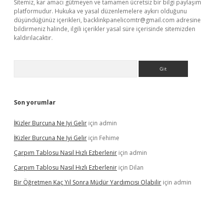
Sitemiz, kar amacı gütmeyen ve tamamen ücretsiz bir bilgi paylaşım
platformudur. Hukuka ve yasal düzenlemelere aykırı olduğunu
düşündüğünüz içerikleri,
backlinkpanelicomtr@gmail.com
adresine
bildirmeniz halinde, ilgili içerikler yasal süre içerisinde sitemizden
kaldırılacaktır.
Arama
Son yorumlar
İKizler Burcuna Ne Iyi Gelir
için
admin
İKizler Burcuna Ne Iyi Gelir
için
Fehime
Çarpım Tablosu Nasıl Hızlı Ezberlenir
için
admin
Çarpım Tablosu Nasıl Hızlı Ezberlenir
için
Dilan
Bir Öğretmen Kaç Yıl Sonra Müdür Yardımcısı Olabilir
için
admin