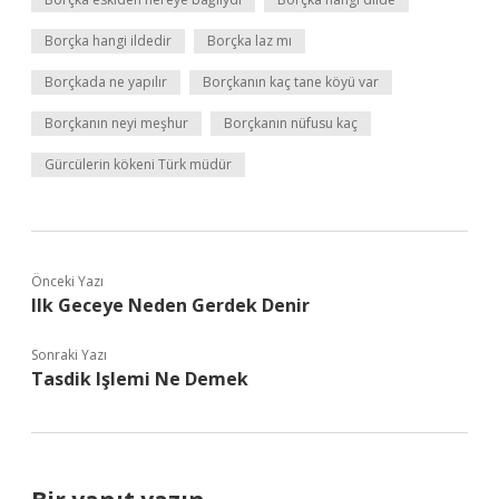
Borçka hangi ildedir
Borçka laz mı
Borçkada ne yapılır
Borçkanın kaç tane köyü var
Borçkanın neyi meşhur
Borçkanın nüfusu kaç
Gürcülerin kökeni Türk müdür
Önceki Yazı
Ilk Geceye Neden Gerdek Denir
Sonraki Yazı
Tasdik Işlemi Ne Demek