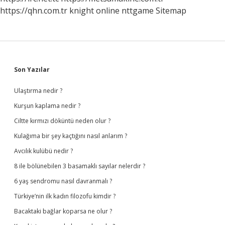
https://qhn.com.tr
knight online
nttgame
Sitemap
Sidebar
Son Yazılar
Ulaştırma nedir ?
Kurşun kaplama nedir ?
Ciltte kırmızı döküntü neden olur ?
Kulağıma bir şey kaçtığını nasıl anlarım ?
Avcılık kulübü nedir ?
8 ile bölünebilen 3 basamaklı sayılar nelerdir ?
6 yaş sendromu nasıl davranmalı ?
Türkiye’nin ilk kadın filozofu kimdir ?
Bacaktaki bağlar koparsa ne olur ?