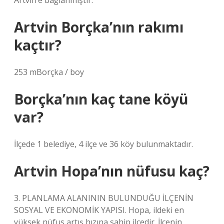
Artvin’e bağlanmıştır.
Artvin Borçka’nın rakımı
kaçtır?
253 mBorçka / boy
Borçka’nın kaç tane köyü
var?
İlçede 1 belediye, 4 ilçe ve 36 köy bulunmaktadır.
Artvin Hopa’nın nüfusu kaç?
3. PLANLAMA ALANININ BULUNDUĞU İLÇENİN
SOSYAL VE EKONOMİK YAPISI. Hopa, ildeki en
yüksek nüfus artış hızına sahip ilçedir. İlçenin