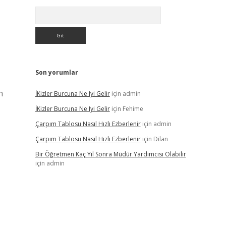
Arama
Son yorumlar
n
İKizler Burcuna Ne Iyi Gelir
için
admin
İKizler Burcuna Ne Iyi Gelir
için
Fehime
Çarpım Tablosu Nasıl Hızlı Ezberlenir
için
admin
Çarpım Tablosu Nasıl Hızlı Ezberlenir
için
Dilan
Bir Öğretmen Kaç Yıl Sonra Müdür Yardımcısı Olabilir
için
admin