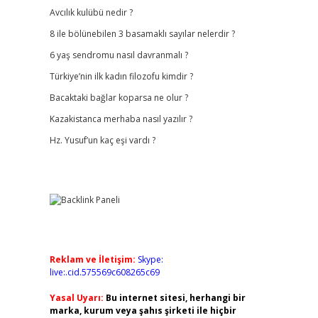
Avcılık kulübü nedir ?
8 ile bölünebilen 3 basamaklı sayılar nelerdir ?
6 yaş sendromu nasıl davranmalı ?
Türkiye’nin ilk kadın filozofu kimdir ?
Bacaktaki bağlar koparsa ne olur ?
Kazakistanca merhaba nasıl yazılır ?
Hz. Yusuf’un kaç eşi vardı ?
Reklam ve İletişim:
Skype:
live:.cid.575569c608265c69
Yasal Uyarı:
Bu internet sitesi, herhangi bir
marka, kurum veya şahıs şirketi ile hiçbir