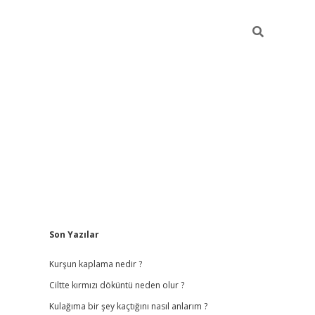
Sidebar
Son Yazılar
lbet
hiltonbet
vdcasino güncel giriş
https://www.betexper.xyz/
Kurşun kaplama nedir ?
Ciltte kırmızı döküntü neden olur ?
Kulağıma bir şey kaçtığını nasıl anlarım ?