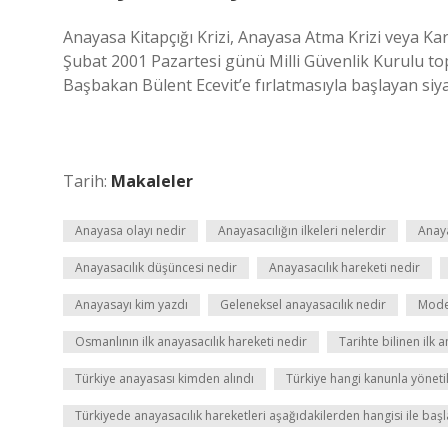
Anayasa Kitapçığı Krizi, Anayasa Atma Krizi veya 
Şubat 2001 Pazartesi günü Milli Güvenlik Kurulu top
Başbakan Bülent Ecevit’e fırlatmasıyla başlayan siyas
Tarih:
Makaleler
Anayasa olayı nedir
Anayasacılığın ilkeleri nelerdir
Anaya
Anayasacılık düşüncesi nedir
Anayasacılık hareketi nedir
Anayasayı kim yazdı
Geleneksel anayasacılık nedir
Moder
Osmanlının ilk anayasacılık hareketi nedir
Tarihte bilinen ilk 
Türkiye anayasası kimden alındı
Türkiye hangi kanunla yöneti
Türkiyede anayasacılık hareketleri aşağıdakilerden hangisi ile başl