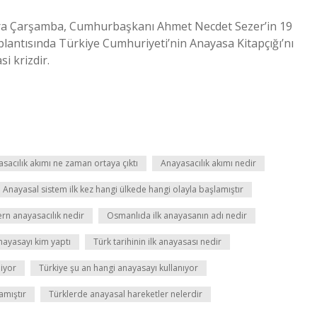
Kara Çarşamba, Cumhurbaşkanı Ahmet Necdet Sezer’in 19
lantısında Türkiye Cumhuriyeti’nin Anayasa Kitapçığı’nı
i krizdir.
sacılık akımı ne zaman ortaya çıktı
Anayasacılık akımı nedir
Anayasal sistem ilk kez hangi ülkede hangi olayla başlamıştır
n anayasacılık nedir
Osmanlıda ilk anayasanın adı nedir
anayasayı kim yaptı
Türk tarihinin ilk anayasası nedir
liyor
Türkiye şu an hangi anayasayı kullanıyor
amıştır
Türklerde anayasal hareketler nelerdir