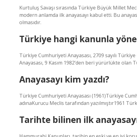
Kurtuluş Savaşı sırasında Türkiye Büyük Millet Mecli
modern anlamda ilk anayasayı kabul etti. Bu anayasan
olmasıdır.
Türkiye hangi kanunla yönet
Türkiye Cumhuriyeti Anayasası, 2709 sayılı Türkiy
Anayasası, 9 Kasım 1982’den beri yürürlükte olan Tü
Anayasayı kim yazdı?
Türkiye Cumhuriyeti Anayasası (1961)Türkiye Cumhur
adınaKurucu Meclis tarafından yazılmıştır1961 Tür
Tarihte bilinen ilk anayasay
Hammurabi Kanunları, tarihin en eski ve en iyi koru