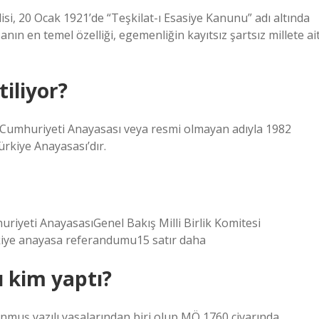
si, 20 Ocak 1921’de “Teşkilat-ı Esasiye Kanunu” adı altında
ın en temel özelliği, egemenliğin kayıtsız şartsız millete ai
iliyor?
e Cumhuriyeti Anayasası veya resmi olmayan adıyla 1982
rkiye Anayasası’dır.
iyeti AnayasasıGenel Bakış Milli Birlik Komitesi
kiye anayasa referandumu15 satır daha
ı kim yaptı?
nmuş yazılı yasalarından biri olup MÖ 1760 civarında