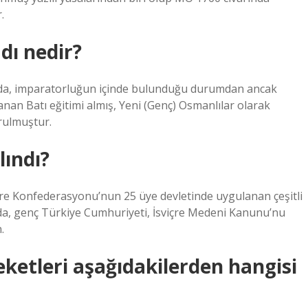
.
dı nedir?
lında, imparatorluğun içinde bulunduğu durumdan ancak
anan Batı eğitimi almış, Yeni (Genç) Osmanlılar olarak
urulmuştur.
lındı?
re Konfederasyonu’nun 25 üye devletinde uygulanan çeşitli
’da, genç Türkiye Cumhuriyeti, İsviçre Medeni Kanunu’nu
.
eketleri aşağıdakilerden hangisi