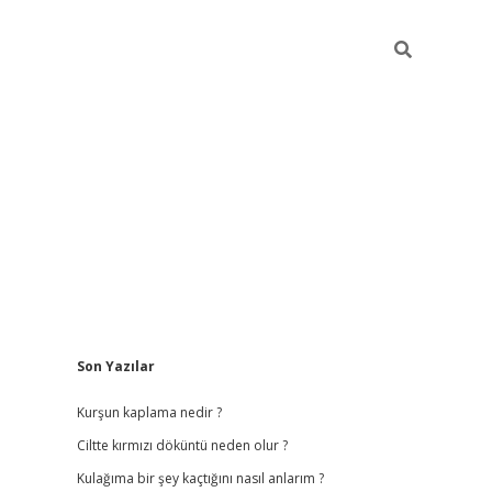
Sidebar
Son Yazılar
lbet
hiltonbet
vdcasino güncel giriş
https://www.betexper.xyz/
Kurşun kaplama nedir ?
Ciltte kırmızı döküntü neden olur ?
Kulağıma bir şey kaçtığını nasıl anlarım ?