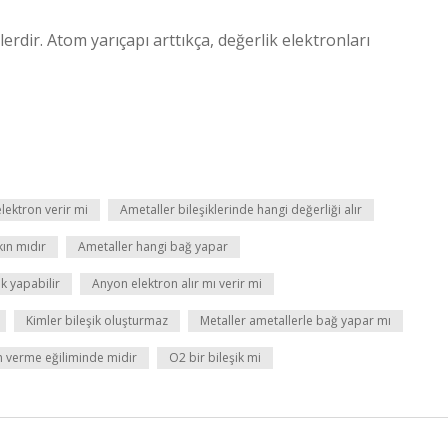
rdir. Atom yarıçapı arttıkça, değerlik elektronları
lektron verir mi
Ametaller bileşiklerinde hangi değerliği alır
kın mıdır
Ametaller hangi bağ yapar
ik yapabilir
Anyon elektron alır mı verir mi
Kimler bileşik oluşturmaz
Metaller ametallerle bağ yapar mı
n verme eğiliminde midir
O2 bir bileşik mi