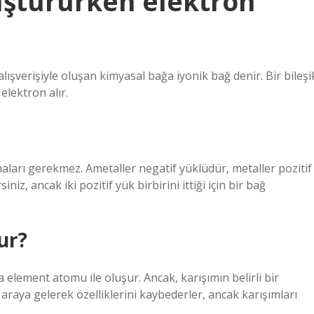
uştururken elektron
ışverişiyle oluşan kimyasal bağa iyonik bağ denir. Bir bileşi
lektron alır.
maları gerekmez. Ametaller negatif yüklüdür, metaller pozitif
iz, ancak iki pozitif yük birbirini ittiği için bir bağ
ur?
da element atomu ile oluşur. Ancak, karışımın belirli bir
 araya gelerek özelliklerini kaybederler, ancak karışımları