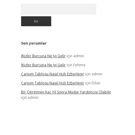
Arama
Son yorumlar
İKizler Burcuna Ne Iyi Gelir
için
admin
İKizler Burcuna Ne Iyi Gelir
için
Fehime
Çarpım Tablosu Nasıl Hızlı Ezberlenir
için
admin
Çarpım Tablosu Nasıl Hızlı Ezberlenir
için
Dilan
Bir Öğretmen Kaç Yıl Sonra Müdür Yardımcısı Olabilir
için
admin