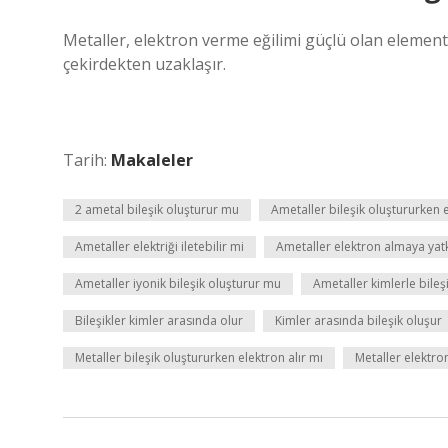
Metaller, elektron verme eğilimi güçlü olan elementle
çekirdekten uzaklaşır.
Tarih:
Makaleler
2 ametal bileşik oluşturur mu
Ametaller bileşik oluştururken e
Ametaller elektriği iletebilir mi
Ametaller elektron almaya yat
Ametaller iyonik bileşik oluşturur mu
Ametaller kimlerle bileş
Bileşikler kimler arasında olur
Kimler arasında bileşik oluşur
Metaller bileşik oluştururken elektron alır mı
Metaller elektro