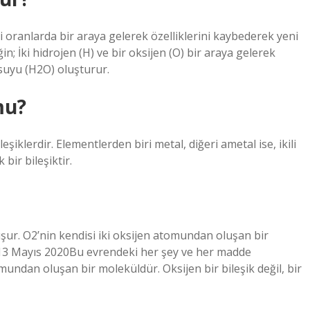
li oranlarda bir araya gelerek özelliklerini kaybederek yeni
n; İki hidrojen (H) ve bir oksijen (O) bir araya gelerek
suyu (H2O) oluşturur.
mu?
eşiklerdir. Elementlerden biri metal, diğeri ametal ise, ikili
 bir bileşiktir.
ur. O2’nin kendisi iki oksijen atomundan oluşan bir
ir.13 Mayıs 2020Bu evrendeki her şey ve her madde
mundan oluşan bir moleküldür. Oksijen bir bileşik değil, bir