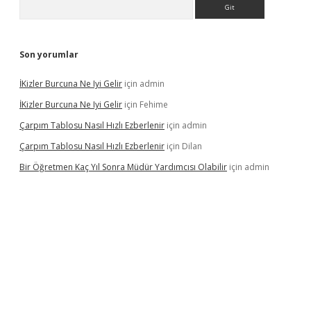
Arama
Son yorumlar
İKizler Burcuna Ne Iyi Gelir
için
admin
İKizler Burcuna Ne Iyi Gelir
için
Fehime
Çarpım Tablosu Nasıl Hızlı Ezberlenir
için
admin
Çarpım Tablosu Nasıl Hızlı Ezberlenir
için
Dilan
Bir Öğretmen Kaç Yıl Sonra Müdür Yardımcısı Olabilir
için
admin
er.xyz/
betci.co
betci giriş
hiltonbet güncel giriş