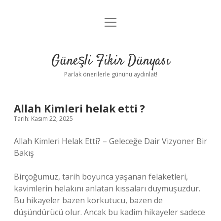
menüyü
Anasayfa
aç
Gizlilik Politikası
Güneşli Fikir Dünyası
Yasal Uyarı
Parlak önerilerle gününü aydınlat!
Hakkımızda
Allah Kimleri helak etti ?
Tarih: Kasım 22, 2025
Allah Kimleri Helak Etti? – Geleceğe Dair Vizyoner Bir
Bakış
Birçoğumuz, tarih boyunca yaşanan felaketleri,
kavimlerin helakını anlatan kıssaları duymuşuzdur.
Bu hikayeler bazen korkutucu, bazen de
düşündürücü olur. Ancak bu kadim hikayeler sadece