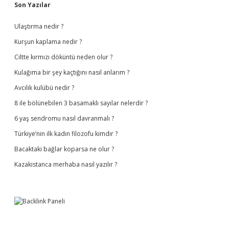
Sidebar
Son Yazılar
Ulaştırma nedir ?
Kurşun kaplama nedir ?
Ciltte kırmızı döküntü neden olur ?
Kulağıma bir şey kaçtığını nasıl anlarım ?
Avcılık kulübü nedir ?
8 ile bölünebilen 3 basamaklı sayılar nelerdir ?
6 yaş sendromu nasıl davranmalı ?
Türkiye’nin ilk kadın filozofu kimdir ?
Bacaktaki bağlar koparsa ne olur ?
Kazakistanca merhaba nasıl yazılır ?