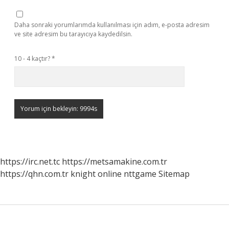
Daha sonraki yorumlarımda kullanılması için adım, e-posta adresim
ve site adresim bu tarayıcıya kaydedilsin.
10 - 4 kaçtır?
*
https://irc.net.tc
https://metsamakine.com.tr
https://qhn.com.tr
knight online
nttgame
Sitemap