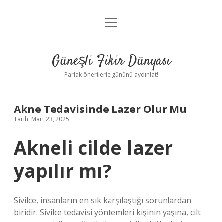
menüyü
Anasayfa
aç
Gizlilik Politikası
Güneşli Fikir Dünyası
Yasal Uyarı
Parlak önerilerle gününü aydınlat!
Hakkımızda
Akne Tedavisinde Lazer Olur Mu
Tarih: Mart 23, 2025
Akneli cilde lazer
yapılır mı?
Sivilce, insanların en sık karşılaştığı sorunlardan
biridir. Sivilce tedavisi yöntemleri kişinin yaşına, cilt