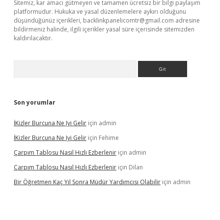
Sitemiz, kar amacı gütmeyen ve tamamen ücretsiz bir bilgi paylaşım
platformudur. Hukuka ve yasal düzenlemelere aykırı olduğunu
düşündüğünüz içerikleri,
backlinkpanelicomtr@gmail.com
adresine
bildirmeniz halinde, ilgili içerikler yasal süre içerisinde sitemizden
kaldırılacaktır.
Arama
Son yorumlar
İKizler Burcuna Ne Iyi Gelir
için
admin
İKizler Burcuna Ne Iyi Gelir
için
Fehime
Çarpım Tablosu Nasıl Hızlı Ezberlenir
için
admin
Çarpım Tablosu Nasıl Hızlı Ezberlenir
için
Dilan
Bir Öğretmen Kaç Yıl Sonra Müdür Yardımcısı Olabilir
için
admin