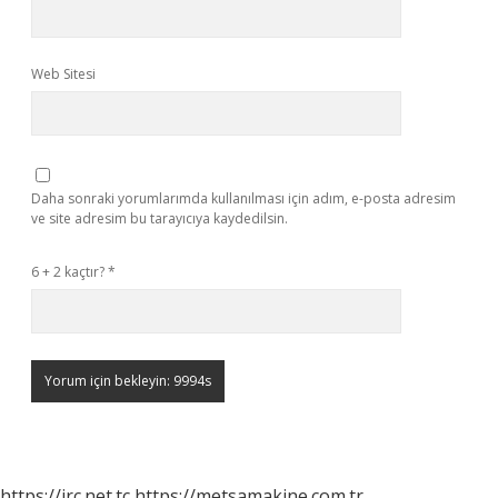
Web Sitesi
Daha sonraki yorumlarımda kullanılması için adım, e-posta adresim
ve site adresim bu tarayıcıya kaydedilsin.
6 + 2 kaçtır?
*
https://irc.net.tc
https://metsamakine.com.tr