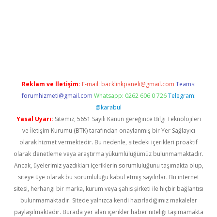
xyz/
betci.co
betci giriş
hiltonbet güncel giriş
Reklam ve İletişim:
E-mail:
backlinkpaneli@gmail.com
Teams:
forumhizmeti@gmail.com
Whatsapp: 0262 606 0 726
Telegram:
@karabul
Yasal Uyarı:
Sitemiz, 5651 Sayılı Kanun gereğince Bilgi Teknolojileri
ve İletişim Kurumu (BTK) tarafından onaylanmış bir Yer Sağlayıcı
olarak hizmet vermektedir. Bu nedenle, sitedeki içerikleri proaktif
olarak denetleme veya araştırma yükümlülüğümüz bulunmamaktadır.
Ancak, üyelerimiz yazdıkları içeriklerin sorumluluğunu taşımakta olup,
siteye üye olarak bu sorumluluğu kabul etmiş sayılırlar. Bu internet
sitesi, herhangi bir marka, kurum veya şahıs şirketi ile hiçbir bağlantısı
bulunmamaktadır. Sitede yalnızca kendi hazırladığımız makaleler
paylaşılmaktadır. Burada yer alan içerikler haber niteliği taşımamakta