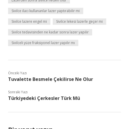
Lazerden sonra sivilce neden olur
Sivilce ilacı kullananlar lazer yaptırabilir mi
Sivilce lazere engel mi
Sivilce lekesi lazerle geçer mi
Sivilce tedavisinden ne kadar sonra lazer yapılır
Sivilceli yüze fraksiyonel lazer yapılır mı
Önceki Yazı
Tuvalette Besmele Çekilirse Ne Olur
Sonraki Yazı
Türkiyedeki Çerkesler Türk Mü