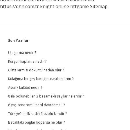
https://qhn.com.tr
knight online
nttgame
Sitemap
Sidebar
Son Yazılar
Ulaştırma nedir ?
Kurşun kaplama nedir ?
Ciltte kırmızı döküntü neden olur ?
Kulağıma bir şey kaçtığını nasıl anlarım ?
Avcılık kulübü nedir ?
8 ile bölünebilen 3 basamaklı sayılar nelerdir ?
6 yaş sendromu nasıl davranmalı ?
Türkiye’nin ilk kadın filozofu kimdir ?
Bacaktaki bağlar koparsa ne olur ?