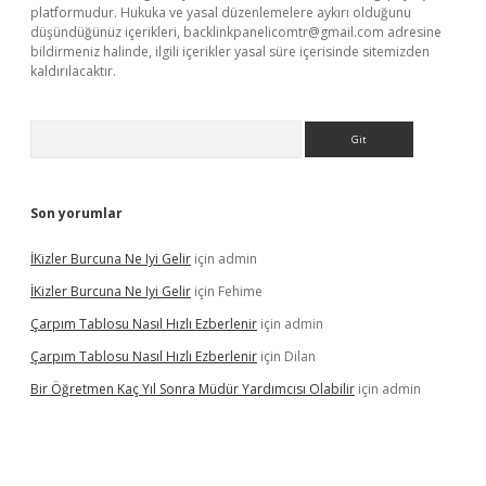
platformudur. Hukuka ve yasal düzenlemelere aykırı olduğunu
düşündüğünüz içerikleri,
backlinkpanelicomtr@gmail.com
adresine
bildirmeniz halinde, ilgili içerikler yasal süre içerisinde sitemizden
kaldırılacaktır.
Arama
Son yorumlar
İKizler Burcuna Ne Iyi Gelir
için
admin
İKizler Burcuna Ne Iyi Gelir
için
Fehime
Çarpım Tablosu Nasıl Hızlı Ezberlenir
için
admin
Çarpım Tablosu Nasıl Hızlı Ezberlenir
için
Dilan
Bir Öğretmen Kaç Yıl Sonra Müdür Yardımcısı Olabilir
için
admin