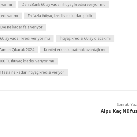
a var mı
DenizBank 60 ay vadeli ihtiyaç kredisi veriyor mu
kredi var mı
En fazla ihtiyaç kredisi ne kadar çekilir
Lye ne kadar faiz veriyor
60 ay vadeli kredi veriyor mu
İhtiyaç kredisi 60 ay olacak mı
 Zaman Çıkacak 2024
Krediyi erken kapatmak avantajlı mı
00 TL ihtiyaç kredisi veriyor mu
 fazla ne kadar ihtiyaç kredisi veriyor
Sonraki Yaz
Alpu Kaç Nüfu