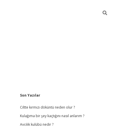
Sidebar
Son Yazılar
lbet
hiltonbet
vdcasino güncel giriş
https://www.betexper.xyz/
b
Ciltte kırmızı döküntü neden olur ?
Kulağıma bir şey kaçtığını nasıl anlarım ?
Avcılık kulübü nedir ?