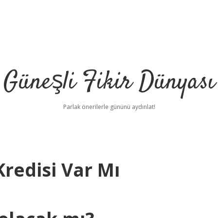
Güneşli Fikir Dünyası
Parlak önerilerle gününü aydınlat!
Kredisi Var Mı
i