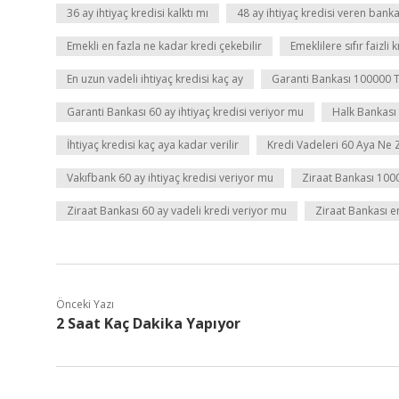
36 ay ihtiyaç kredisi kalktı mı
48 ay ihtiyaç kredisi veren bank
Emekli en fazla ne kadar kredi çekebilir
Emeklilere sıfır faizli 
En uzun vadeli ihtiyaç kredisi kaç ay
Garanti Bankası 100000 T
Garanti Bankası 60 ay ihtiyaç kredisi veriyor mu
Halk Bankası 
İhtiyaç kredisi kaç aya kadar verilir
Kredi Vadeleri 60 Aya Ne
Vakıfbank 60 ay ihtiyaç kredisi veriyor mu
Ziraat Bankası 1000
Ziraat Bankası 60 ay vadeli kredi veriyor mu
Ziraat Bankası en
Önceki Yazı
2 Saat Kaç Dakika Yapıyor