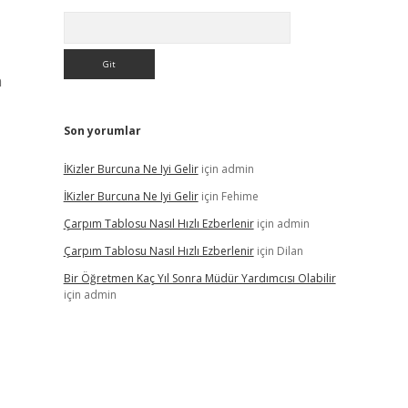
Arama
n
Son yorumlar
İKizler Burcuna Ne Iyi Gelir
için
admin
İKizler Burcuna Ne Iyi Gelir
için
Fehime
Çarpım Tablosu Nasıl Hızlı Ezberlenir
için
admin
Çarpım Tablosu Nasıl Hızlı Ezberlenir
için
Dilan
Bir Öğretmen Kaç Yıl Sonra Müdür Yardımcısı Olabilir
için
admin