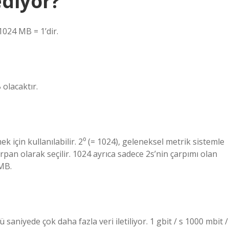
diyor?
1024 MB = 1’dir.
olacaktır.
ek için kullanılabilir. 2⁰ (= 1024), geleneksel metrik sistemle
rpan olarak seçilir. 1024 ayrıca sadece 2s’nin çarpımı olan
 MB.
saniyede çok daha fazla veri iletiliyor. 1 gbit / s 1000 mbit /