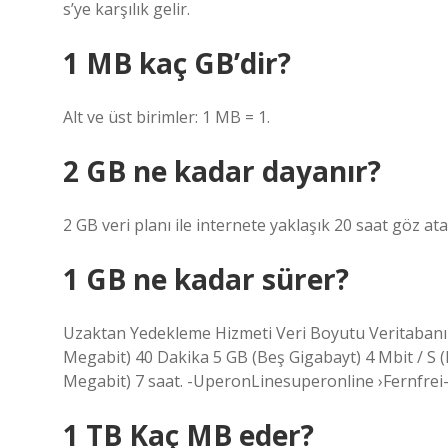
s’ye karşılık gelir.
1 MB kaç GB’dir?
Alt ve üst birimler: 1 MB = 1.
2 GB ne kadar dayanır?
2 GB veri planı ile internete yaklaşık 20 saat göz atab
1 GB ne kadar sürer?
Uzaktan Yedekleme Hizmeti Veri Boyutu Veritabanı B
Megabit) 40 Dakika 5 GB (Beş Gigabayt) 4 Mbit / S 
Megabit) 7 saat. -UperonLinesuperonline ›Fernfrei-S
1 TB Kaç MB eder?