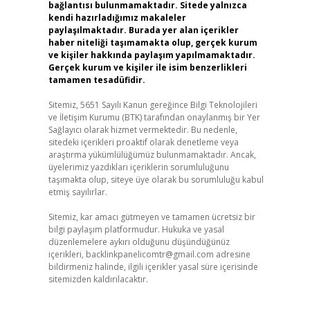
bağlantısı bulunmamaktadır. Sitede yalnızca
kendi hazırladığımız makaleler
paylaşılmaktadır. Burada yer alan içerikler
haber niteliği taşımamakta olup, gerçek kurum
ve kişiler hakkında paylaşım yapılmamaktadır.
Gerçek kurum ve kişiler ile isim benzerlikleri
tamamen tesadüfidir.
Sitemiz, 5651 Sayılı Kanun gereğince Bilgi Teknolojileri
ve İletişim Kurumu (BTK) tarafından onaylanmış bir Yer
Sağlayıcı olarak hizmet vermektedir. Bu nedenle,
sitedeki içerikleri proaktif olarak denetleme veya
araştırma yükümlülüğümüz bulunmamaktadır. Ancak,
üyelerimiz yazdıkları içeriklerin sorumluluğunu
taşımakta olup, siteye üye olarak bu sorumluluğu kabul
etmiş sayılırlar.
Sitemiz, kar amacı gütmeyen ve tamamen ücretsiz bir
bilgi paylaşım platformudur. Hukuka ve yasal
düzenlemelere aykırı olduğunu düşündüğünüz
içerikleri,
backlinkpanelicomtr@gmail.com
adresine
bildirmeniz halinde, ilgili içerikler yasal süre içerisinde
sitemizden kaldırılacaktır.