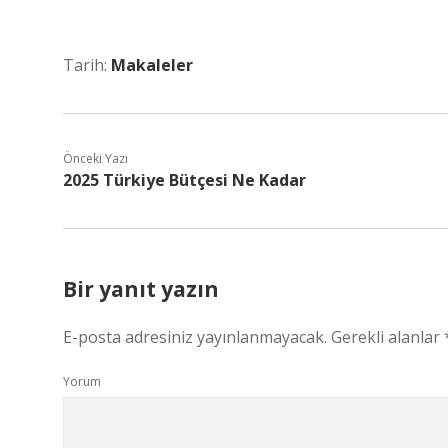
Tarih:
Makaleler
Önceki Yazı
2025 Türkiye Bütçesi Ne Kadar
Bir yanıt yazın
E-posta adresiniz yayınlanmayacak.
Gerekli alanlar
Yorum