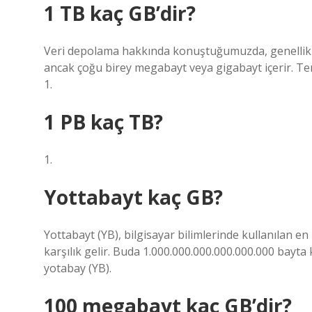
1 TB kaç GB’dir?
Veri depolama hakkında konuştuğumuzda, genellikle
ancak çoğu birey megabayt veya gigabayt içerir. Te
1.
1 PB kaç TB?
1.
Yottabayt kaç GB?
Yottabayt (YB), bilgisayar bilimlerinde kullanılan e
karşılık gelir. Buda 1.000.000.000.000.000.000 bayta k
yotabay (YB).
100 megabayt kaç GB’dir?