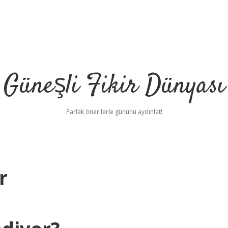
Güneşli Fikir Dünyası
Parlak önerilerle gününü aydınlat!
r