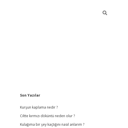
Sidebar
Son Yazılar
ilbet
hiltonbet
vdcasino güncel giriş
https://www.bete
Kurşun kaplama nedir ?
Ciltte kırmızı döküntü neden olur ?
Kulağıma bir şey kaçtığını nasıl anlarım ?