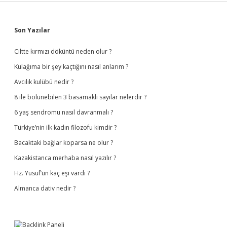
Sidebar
Son Yazılar
Ciltte kırmızı döküntü neden olur ?
Kulağıma bir şey kaçtığını nasıl anlarım ?
Avcılık kulübü nedir ?
8 ile bölünebilen 3 basamaklı sayılar nelerdir ?
6 yaş sendromu nasıl davranmalı ?
Türkiye’nin ilk kadın filozofu kimdir ?
Bacaktaki bağlar koparsa ne olur ?
Kazakistanca merhaba nasıl yazılır ?
Hz. Yusuf’un kaç eşi vardı ?
Almanca dativ nedir ?