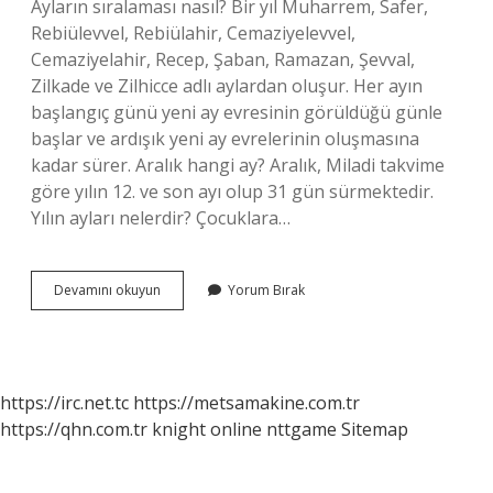
Ayların sıralaması nasıl? Bir yıl Muharrem, Safer,
Rebiülevvel, Rebiülahir, Cemaziyelevvel,
Cemaziyelahir, Recep, Şaban, Ramazan, Şevval,
Zilkade ve Zilhicce adlı aylardan oluşur. Her ayın
başlangıç ​​günü yeni ay evresinin görüldüğü günle
başlar ve ardışık yeni ay evrelerinin oluşmasına
kadar sürer. Aralık hangi ay? Aralık, Miladi takvime
göre yılın 12. ve son ayı olup 31 gün sürmektedir.
Yılın ayları nelerdir? Çocuklara…
Aralıktan
Devamını okuyun
Yorum Bırak
Sonra
Ne
https://irc.net.tc
https://metsamakine.com.tr
https://qhn.com.tr
knight online
nttgame
Sitemap