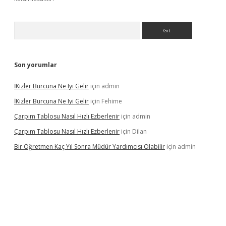
Arama
Son yorumlar
İKizler Burcuna Ne Iyi Gelir
için
admin
İKizler Burcuna Ne Iyi Gelir
için
Fehime
Çarpım Tablosu Nasıl Hızlı Ezberlenir
için
admin
Çarpım Tablosu Nasıl Hızlı Ezberlenir
için
Dilan
Bir Öğretmen Kaç Yıl Sonra Müdür Yardımcısı Olabilir
için
admin
ww.betexper.xyz/
betci.co
betci giriş
hiltonbet güncel giriş