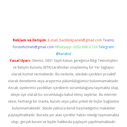
w.betexper.xyz/
betci.co
betci giriş
hiltonbet güncel giriş
Reklam ve İletişim:
E-mail:
backlinkpaneli@gmail.com
Teams:
forumhizmeti@gmail.com
Whatsapp: 0262 606 0 726
Telegram:
@karabul
Yasal Uyarı:
Sitemiz, 5651 Sayılı Kanun gereğince Bilgi Teknolojileri
ve İletişim Kurumu (BTK) tarafından onaylanmış bir Yer Sağlayıcı
olarak hizmet vermektedir. Bu nedenle, sitedeki içerikleri proaktif
olarak denetleme veya araştırma yükümlülüğümüz bulunmamaktadır.
Ancak, üyelerimiz yazdıkları içeriklerin sorumluluğunu taşımakta olup,
siteye üye olarak bu sorumluluğu kabul etmiş sayılırlar. Bu internet
sitesi, herhangi bir marka, kurum veya şahıs şirketi ile hiçbir bağlantısı
bulunmamaktadır. Sitede yalnızca kendi hazırladığımız makaleler
paylaşılmaktadır. Burada yer alan içerikler haber niteliği taşımamakta
olup, gerçek kurum ve kişiler hakkında paylaşım yapılmamaktadır.