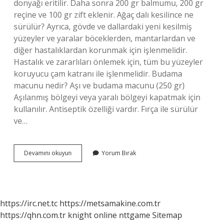
donyağı eritilir. Daha sonra 200 gr balmumu, 200 gr
reçine ve 100 gr zift eklenir. Ağaç dalı kesilince ne
sürülür? Ayrıca, gövde ve dallardaki yeni kesilmiş
yüzeyler ve yaralar böceklerden, mantarlardan ve
diğer hastalıklardan korunmak için işlenmelidir.
Hastalık ve zararlıları önlemek için, tüm bu yüzeyler
koruyucu çam katranı ile işlenmelidir. Budama
macunu nedir? Aşı ve budama macunu (250 gr)
Aşılanmış bölgeyi veya yaralı bölgeyi kapatmak için
kullanılır. Antiseptik özelliği vardır. Fırça ile sürülür
ve…
Ağacın
Devamını okuyun
Yorum Bırak
Budanan
Yerine
Ne
Sürülür
https://irc.net.tc
https://metsamakine.com.tr
https://qhn.com.tr
knight online
nttgame
Sitemap