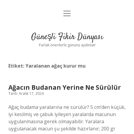
menüyü
Anasayfa
aç
Gizlilik Politikası
Güneşli Fikir Dünyası
Yasal Uyarı
Parlak önerilerle gününü aydınlat!
Hakkımızda
Etiket:
Yaralanan ağaç kurur mu
Ağacın Budanan Yerine Ne Sürülür
Tarih: Aralık 17, 2024
Ağaç budama yaralarına ne sürülür? 5 cm’den küçük,
iyi kesilmiş ve çabuk iyileşen yaralarda macunun
uygulanmasına gerek olmayabilir. Yaralara
uygulanacak macun şu şekilde hazırlanır; 200 gr