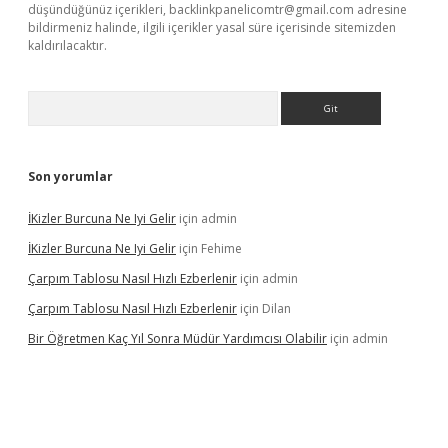
düşündüğünüz içerikleri,
backlinkpanelicomtr@gmail.com
adresine
bildirmeniz halinde, ilgili içerikler yasal süre içerisinde sitemizden
kaldırılacaktır.
Arama
Son yorumlar
İKizler Burcuna Ne Iyi Gelir
için
admin
İKizler Burcuna Ne Iyi Gelir
için
Fehime
Çarpım Tablosu Nasıl Hızlı Ezberlenir
için
admin
Çarpım Tablosu Nasıl Hızlı Ezberlenir
için
Dilan
Bir Öğretmen Kaç Yıl Sonra Müdür Yardımcısı Olabilir
için
admin