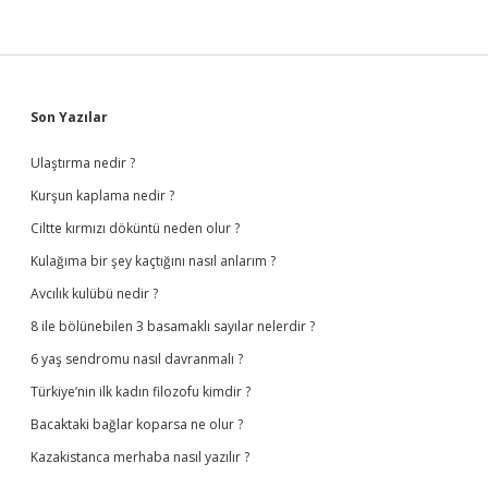
Sidebar
Son Yazılar
Ulaştırma nedir ?
Kurşun kaplama nedir ?
Ciltte kırmızı döküntü neden olur ?
Kulağıma bir şey kaçtığını nasıl anlarım ?
Avcılık kulübü nedir ?
8 ile bölünebilen 3 basamaklı sayılar nelerdir ?
6 yaş sendromu nasıl davranmalı ?
Türkiye’nin ilk kadın filozofu kimdir ?
Bacaktaki bağlar koparsa ne olur ?
Kazakistanca merhaba nasıl yazılır ?