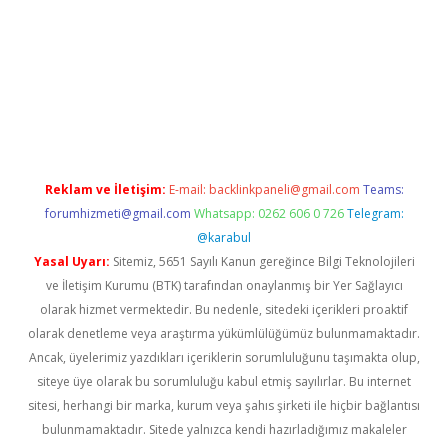
w.betexper.xyz/
betci.co
betci giriş
hiltonbet güncel giriş
Reklam ve İletişim:
E-mail:
backlinkpaneli@gmail.com
Teams:
forumhizmeti@gmail.com
Whatsapp: 0262 606 0 726
Telegram:
@karabul
Yasal Uyarı:
Sitemiz, 5651 Sayılı Kanun gereğince Bilgi Teknolojileri
ve İletişim Kurumu (BTK) tarafından onaylanmış bir Yer Sağlayıcı
olarak hizmet vermektedir. Bu nedenle, sitedeki içerikleri proaktif
olarak denetleme veya araştırma yükümlülüğümüz bulunmamaktadır.
Ancak, üyelerimiz yazdıkları içeriklerin sorumluluğunu taşımakta olup,
siteye üye olarak bu sorumluluğu kabul etmiş sayılırlar. Bu internet
sitesi, herhangi bir marka, kurum veya şahıs şirketi ile hiçbir bağlantısı
bulunmamaktadır. Sitede yalnızca kendi hazırladığımız makaleler