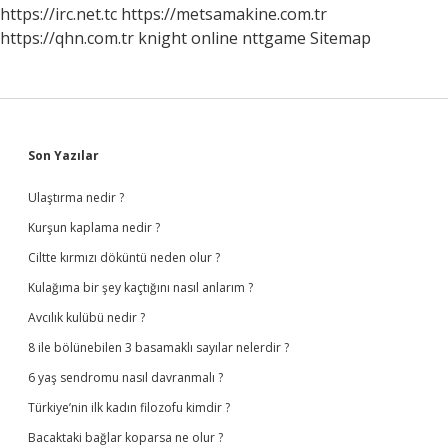
https://irc.net.tc
https://metsamakine.com.tr
https://qhn.com.tr
knight online
nttgame
Sitemap
Sidebar
Son Yazılar
Ulaştırma nedir ?
Kurşun kaplama nedir ?
Ciltte kırmızı döküntü neden olur ?
Kulağıma bir şey kaçtığını nasıl anlarım ?
Avcılık kulübü nedir ?
8 ile bölünebilen 3 basamaklı sayılar nelerdir ?
6 yaş sendromu nasıl davranmalı ?
Türkiye’nin ilk kadın filozofu kimdir ?
Bacaktaki bağlar koparsa ne olur ?