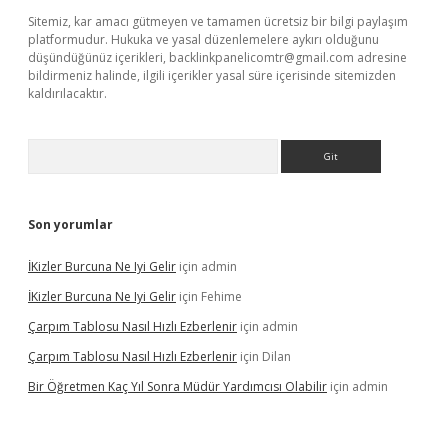
Sitemiz, kar amacı gütmeyen ve tamamen ücretsiz bir bilgi paylaşım
platformudur. Hukuka ve yasal düzenlemelere aykırı olduğunu
düşündüğünüz içerikleri,
backlinkpanelicomtr@gmail.com
adresine
bildirmeniz halinde, ilgili içerikler yasal süre içerisinde sitemizden
kaldırılacaktır.
Arama
Son yorumlar
İKizler Burcuna Ne Iyi Gelir
için
admin
İKizler Burcuna Ne Iyi Gelir
için
Fehime
Çarpım Tablosu Nasıl Hızlı Ezberlenir
için
admin
Çarpım Tablosu Nasıl Hızlı Ezberlenir
için
Dilan
Bir Öğretmen Kaç Yıl Sonra Müdür Yardımcısı Olabilir
için
admin