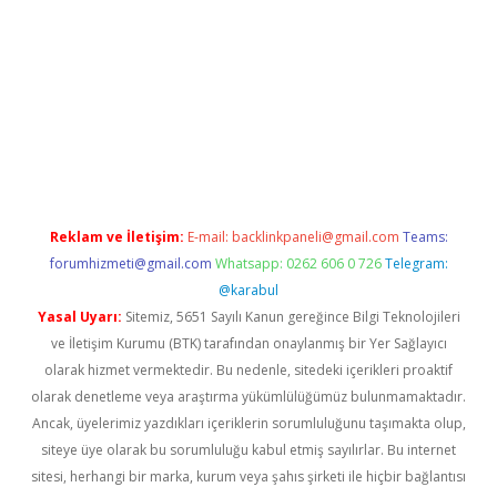
w.betexper.xyz/
betci.co
betci giriş
hiltonbet güncel giriş
Reklam ve İletişim:
E-mail:
backlinkpaneli@gmail.com
Teams:
forumhizmeti@gmail.com
Whatsapp: 0262 606 0 726
Telegram:
@karabul
Yasal Uyarı:
Sitemiz, 5651 Sayılı Kanun gereğince Bilgi Teknolojileri
ve İletişim Kurumu (BTK) tarafından onaylanmış bir Yer Sağlayıcı
olarak hizmet vermektedir. Bu nedenle, sitedeki içerikleri proaktif
olarak denetleme veya araştırma yükümlülüğümüz bulunmamaktadır.
Ancak, üyelerimiz yazdıkları içeriklerin sorumluluğunu taşımakta olup,
siteye üye olarak bu sorumluluğu kabul etmiş sayılırlar. Bu internet
sitesi, herhangi bir marka, kurum veya şahıs şirketi ile hiçbir bağlantısı