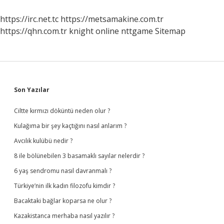
Nasıl
Ödenir
https://irc.net.tc
https://metsamakine.com.tr
https://qhn.com.tr
knight online
nttgame
Sitemap
Sidebar
Son Yazılar
Ciltte kırmızı döküntü neden olur ?
Kulağıma bir şey kaçtığını nasıl anlarım ?
Avcılık kulübü nedir ?
8 ile bölünebilen 3 basamaklı sayılar nelerdir ?
6 yaş sendromu nasıl davranmalı ?
Türkiye’nin ilk kadın filozofu kimdir ?
Bacaktaki bağlar koparsa ne olur ?
Kazakistanca merhaba nasıl yazılır ?