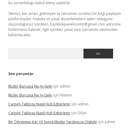
bu sorumluluğu kabul etmiş sayılırlar.
Sitemiz, kar amacı gütmeyen ve tamamen ücretsiz bir bilgi paylaşım
platformudur. Hukuka ve yasal düzenlemelere aykırı olduğunu
düşündüğünüz içerikleri,
backlinkpanelicomtr@gmail.com
adresine
bildirmeniz halinde, ilgili içerikler yasal süre içerisinde sitemizden
kaldırılacaktır.
Arama
Son yorumlar
İKizler Burcuna Ne Iyi Gelir
için
admin
İKizler Burcuna Ne Iyi Gelir
için
Fehime
Çarpım Tablosu Nasıl Hızlı Ezberlenir
için
admin
Çarpım Tablosu Nasıl Hızlı Ezberlenir
için
Dilan
Bir Öğretmen Kaç Yıl Sonra Müdür Yardımcısı Olabilir
için
admin