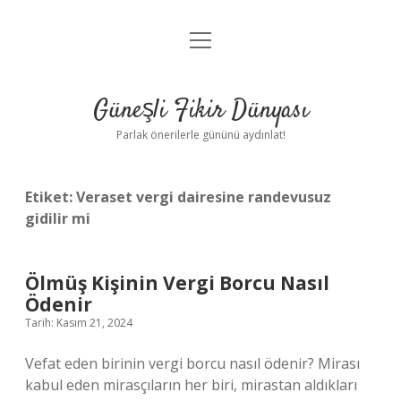
menüyü
Anasayfa
aç
Gizlilik Politikası
Güneşli Fikir Dünyası
Yasal Uyarı
Parlak önerilerle gününü aydınlat!
Hakkımızda
Etiket:
Veraset vergi dairesine randevusuz
gidilir mi
Ölmüş Kişinin Vergi Borcu Nasıl
Ödenir
Tarih: Kasım 21, 2024
Vefat eden birinin vergi borcu nasıl ödenir? Mirası
kabul eden mirasçıların her biri, mirastan aldıkları