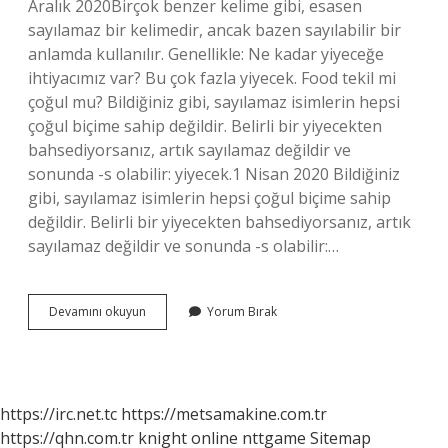
Aralık 2020Birçok benzer kelime gibi, esasen
sayılamaz bir kelimedir, ancak bazen sayılabilir bir
anlamda kullanılır. Genellikle: Ne kadar yiyeceğe
ihtiyacımız var? Bu çok fazla yiyecek. Food tekil mi
çoğul mu? Bildiğiniz gibi, sayılamaz isimlerin hepsi
çoğul biçime sahip değildir. Belirli bir yiyecekten
bahsediyorsanız, artık sayılamaz değildir ve
sonunda -s olabilir: yiyecek.1 Nisan 2020 Bildiğiniz
gibi, sayılamaz isimlerin hepsi çoğul biçime sahip
değildir. Belirli bir yiyecekten bahsediyorsanız, artık
sayılamaz değildir ve sonunda -s olabilir:…
Food
Devamını okuyun
Yorum Bırak
Countable
Mı
Uncountable
Mı
https://irc.net.tc
https://metsamakine.com.tr
https://qhn.com.tr
knight online
nttgame
Sitemap