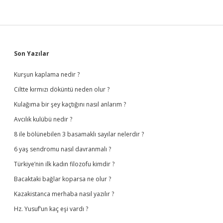
Sidebar
Son Yazılar
Kurşun kaplama nedir ?
Ciltte kırmızı döküntü neden olur ?
Kulağıma bir şey kaçtığını nasıl anlarım ?
Avcılık kulübü nedir ?
8 ile bölünebilen 3 basamaklı sayılar nelerdir ?
6 yaş sendromu nasıl davranmalı ?
Türkiye’nin ilk kadın filozofu kimdir ?
Bacaktaki bağlar koparsa ne olur ?
Kazakistanca merhaba nasıl yazılır ?
Hz. Yusuf’un kaç eşi vardı ?