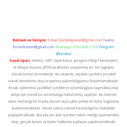
w.betexper.xyz/
betci.co
betci giriş
hiltonbet güncel giriş
Reklam ve İletişim:
E-mail:
backlinkpaneli@gmail.com
Teams:
forumhizmeti@gmail.com
Whatsapp: 0262 606 0 726
Telegram:
@karabul
Yasal Uyarı:
Sitemiz, 5651 Sayılı Kanun gereğince Bilgi Teknolojileri
ve İletişim Kurumu (BTK) tarafından onaylanmış bir Yer Sağlayıcı
olarak hizmet vermektedir. Bu nedenle, sitedeki içerikleri proaktif
olarak denetleme veya araştırma yükümlülüğümüz bulunmamaktadır.
Ancak, üyelerimiz yazdıkları içeriklerin sorumluluğunu taşımakta olup,
siteye üye olarak bu sorumluluğu kabul etmiş sayılırlar. Bu internet
sitesi, herhangi bir marka, kurum veya şahıs şirketi ile hiçbir bağlantısı
bulunmamaktadır. Sitede yalnızca kendi hazırladığımız makaleler
paylaşılmaktadır. Burada yer alan içerikler haber niteliği taşımamakta
olup, gerçek kurum ve kişiler hakkında paylaşım yapılmamaktadır.