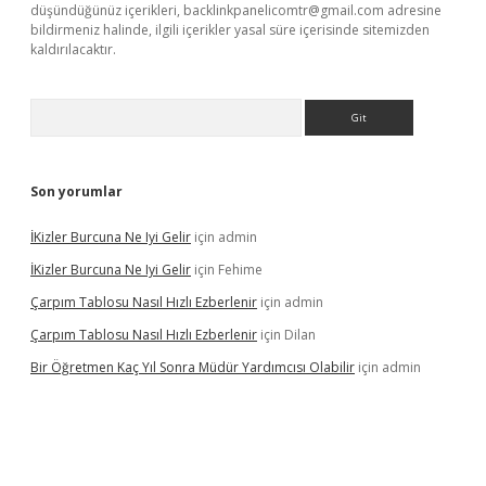
düşündüğünüz içerikleri,
backlinkpanelicomtr@gmail.com
adresine
bildirmeniz halinde, ilgili içerikler yasal süre içerisinde sitemizden
kaldırılacaktır.
Arama
Son yorumlar
İKizler Burcuna Ne Iyi Gelir
için
admin
İKizler Burcuna Ne Iyi Gelir
için
Fehime
Çarpım Tablosu Nasıl Hızlı Ezberlenir
için
admin
Çarpım Tablosu Nasıl Hızlı Ezberlenir
için
Dilan
Bir Öğretmen Kaç Yıl Sonra Müdür Yardımcısı Olabilir
için
admin