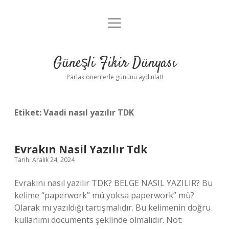
menüyü
Anasayfa
aç
Gizlilik Politikası
Güneşli Fikir Dünyası
Yasal Uyarı
Parlak önerilerle gününü aydınlat!
Hakkımızda
Etiket:
Vaadi nasıl yazılır TDK
Evrakın Nasil Yazılır Tdk
Tarih: Aralık 24, 2024
Evrakını nasıl yazılır TDK? BELGE NASIL YAZILIR? Bu
kelime “paperwork” mü yoksa paperwork” mü?
Olarak mı yazıldığı tartışmalıdır. Bu kelimenin doğru
kullanımı documents şeklinde olmalıdır. Not: