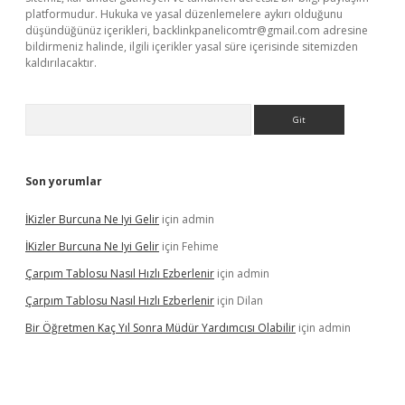
platformudur. Hukuka ve yasal düzenlemelere aykırı olduğunu
düşündüğünüz içerikleri,
backlinkpanelicomtr@gmail.com
adresine
bildirmeniz halinde, ilgili içerikler yasal süre içerisinde sitemizden
kaldırılacaktır.
Arama
Son yorumlar
İKizler Burcuna Ne Iyi Gelir
için
admin
İKizler Burcuna Ne Iyi Gelir
için
Fehime
Çarpım Tablosu Nasıl Hızlı Ezberlenir
için
admin
Çarpım Tablosu Nasıl Hızlı Ezberlenir
için
Dilan
Bir Öğretmen Kaç Yıl Sonra Müdür Yardımcısı Olabilir
için
admin