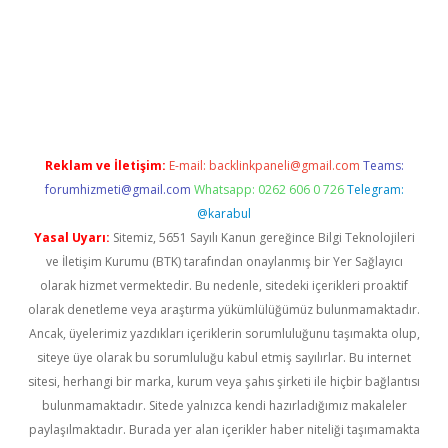
ww.betexper.xyz/
betci.co
betci giriş
hiltonbet güncel giriş
Reklam ve İletişim:
E-mail:
backlinkpaneli@gmail.com
Teams:
forumhizmeti@gmail.com
Whatsapp: 0262 606 0 726
Telegram:
@karabul
Yasal Uyarı:
Sitemiz, 5651 Sayılı Kanun gereğince Bilgi Teknolojileri
ve İletişim Kurumu (BTK) tarafından onaylanmış bir Yer Sağlayıcı
olarak hizmet vermektedir. Bu nedenle, sitedeki içerikleri proaktif
olarak denetleme veya araştırma yükümlülüğümüz bulunmamaktadır.
Ancak, üyelerimiz yazdıkları içeriklerin sorumluluğunu taşımakta olup,
siteye üye olarak bu sorumluluğu kabul etmiş sayılırlar. Bu internet
sitesi, herhangi bir marka, kurum veya şahıs şirketi ile hiçbir bağlantısı
bulunmamaktadır. Sitede yalnızca kendi hazırladığımız makaleler
paylaşılmaktadır. Burada yer alan içerikler haber niteliği taşımamakta