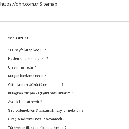
https://qhn.com.tr
Sitemap
Sidebar
Son Yazılar
100 sayfa kitap kaç TL ?
Neden kutu kutu pense ?
Ulaştırma nedir ?
Kurşun kaplama nedir ?
Ciltte kırmızı döküntü neden olur ?
Kulağıma bir şey kaçtığını nasıl anlarım ?
Avcılık kulübü nedir ?
8 ile bölünebilen 3 basamaklı sayılar nelerdir ?
6 yaş sendromu nasıl davranmalı ?
Türkiye’nin ilk kadın filozofu kimdir ?