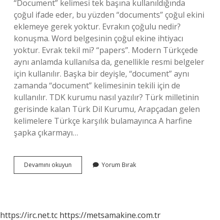
“Document” kelimesi tek başına kullanıldığında
çoğul ifade eder, bu yüzden “documents” çoğul ekini
eklemeye gerek yoktur. Evrakın çoğulu nedir?
konuşma. Word belgesinin çoğul ekine ihtiyacı
yoktur. Evrak tekil mi? “papers”. Modern Türkçede
aynı anlamda kullanılsa da, genellikle resmi belgeler
için kullanılır. Başka bir deyişle, “document” aynı
zamanda “document” kelimesinin tekili için de
kullanılır. TDK kurumu nasıl yazılır? Türk milletinin
gerisinde kalan Türk Dil Kurumu, Arapçadan gelen
kelimelere Türkçe karşılık bulamayınca A harfine
şapka çıkarmayı…
Evrakın
Devamını okuyun
Yorum Bırak
Nasil
Yazılır
Tdk
https://irc.net.tc
https://metsamakine.com.tr