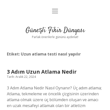
menüyü
Anasayfa
aç
Gizlilik Politikası
Güneşli Fikir Dünyası
Yasal Uyarı
Parlak önerilerle gününü aydınlat!
Hakkımızda
Etiket:
Uzun atlama testi nasıl yapılır
3 Adım Uzun Atlama Nedir
Tarih: Aralık 22, 2024
3 Adım Atlama Nedir Nasıl Oynanır? Üç adım atlama;
Atlama, tekmeleme ve öncelik çizgisinin üzerinden
atlama olmak üzere üç bölümden oluşan ve amacı
en uzak mesafeyi atlamak olan bir atletizm