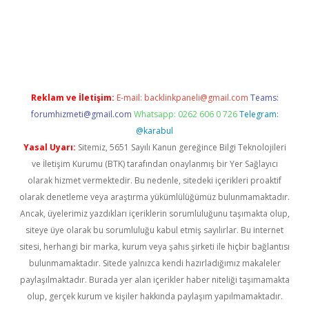
.betexper.xyz/
betci.co
betci giriş
hiltonbet güncel giriş
Reklam ve İletişim:
E-mail:
backlinkpaneli@gmail.com
Teams:
forumhizmeti@gmail.com
Whatsapp: 0262 606 0 726
Telegram:
@karabul
Yasal Uyarı:
Sitemiz, 5651 Sayılı Kanun gereğince Bilgi Teknolojileri
ve İletişim Kurumu (BTK) tarafından onaylanmış bir Yer Sağlayıcı
olarak hizmet vermektedir. Bu nedenle, sitedeki içerikleri proaktif
olarak denetleme veya araştırma yükümlülüğümüz bulunmamaktadır.
Ancak, üyelerimiz yazdıkları içeriklerin sorumluluğunu taşımakta olup,
siteye üye olarak bu sorumluluğu kabul etmiş sayılırlar. Bu internet
sitesi, herhangi bir marka, kurum veya şahıs şirketi ile hiçbir bağlantısı
bulunmamaktadır. Sitede yalnızca kendi hazırladığımız makaleler
paylaşılmaktadır. Burada yer alan içerikler haber niteliği taşımamakta
olup, gerçek kurum ve kişiler hakkında paylaşım yapılmamaktadır.