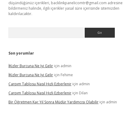
düşündüğünüz içerikleri,
backlinkpanelicomtr@gmail.com
adresine
bildirmeniz halinde, ilgili içerikler yasal süre içerisinde sitemizden
kaldırılacaktır.
Arama
Son yorumlar
İKizler Burcuna Ne Iyi Gelir
için
admin
İKizler Burcuna Ne Iyi Gelir
için
Fehime
Çarpım Tablosu Nasıl Hızlı Ezberlenir
için
admin
Çarpım Tablosu Nasıl Hızlı Ezberlenir
için
Dilan
Bir Öğretmen Kaç Yıl Sonra Müdür Yardımcısı Olabilir
için
admin