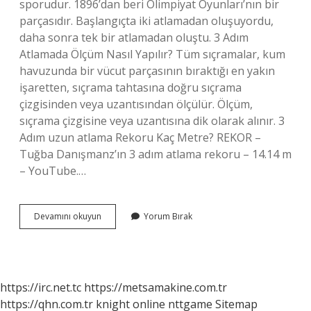
sporudur. 1896’dan beri Olimpiyat Oyunları’nın bir
parçasıdır. Başlangıçta iki atlamadan oluşuyordu,
daha sonra tek bir atlamadan oluştu. 3 Adım
Atlamada Ölçüm Nasıl Yapılır? Tüm sıçramalar, kum
havuzunda bir vücut parçasının bıraktığı en yakın
işaretten, sıçrama tahtasına doğru sıçrama
çizgisinden veya uzantısından ölçülür. Ölçüm,
sıçrama çizgisine veya uzantısına dik olarak alınır. 3
Adım uzun atlama Rekoru Kaç Metre? REKOR –
Tuğba Danışmanz’ın 3 adım atlama rekoru – 14.14 m
– YouTube.…
3
Devamını okuyun
Yorum Bırak
Adım
Uzun
Atlama
Nedir
https://irc.net.tc
https://metsamakine.com.tr
https://qhn.com.tr
knight online
nttgame
Sitemap