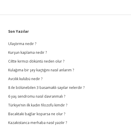
Sidebar
Son Yazılar
Ulaştırma nedir ?
Kurşun kaplama nedir ?
Ciltte kırmızı döküntü neden olur ?
Kulağıma bir şey kaçtığını nasıl anlarım ?
Avcılık kulübü nedir ?
8 ile bölünebilen 3 basamaklı sayılar nelerdir ?
6 yaş sendromu nasıl davranmalı ?
Türkiye’nin ilk kadın filozofu kimdir ?
Bacaktaki bağlar koparsa ne olur ?
Kazakistanca merhaba nasıl yazılır ?