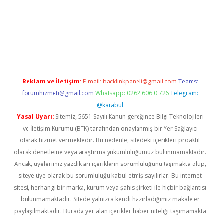
w.betexper.xyz/
betci.co
betci giriş
hiltonbet güncel giriş
Reklam ve İletişim:
E-mail:
backlinkpaneli@gmail.com
Teams:
forumhizmeti@gmail.com
Whatsapp: 0262 606 0 726
Telegram:
@karabul
Yasal Uyarı:
Sitemiz, 5651 Sayılı Kanun gereğince Bilgi Teknolojileri
ve İletişim Kurumu (BTK) tarafından onaylanmış bir Yer Sağlayıcı
olarak hizmet vermektedir. Bu nedenle, sitedeki içerikleri proaktif
olarak denetleme veya araştırma yükümlülüğümüz bulunmamaktadır.
Ancak, üyelerimiz yazdıkları içeriklerin sorumluluğunu taşımakta olup,
siteye üye olarak bu sorumluluğu kabul etmiş sayılırlar. Bu internet
sitesi, herhangi bir marka, kurum veya şahıs şirketi ile hiçbir bağlantısı
bulunmamaktadır. Sitede yalnızca kendi hazırladığımız makaleler
paylaşılmaktadır. Burada yer alan içerikler haber niteliği taşımamakta