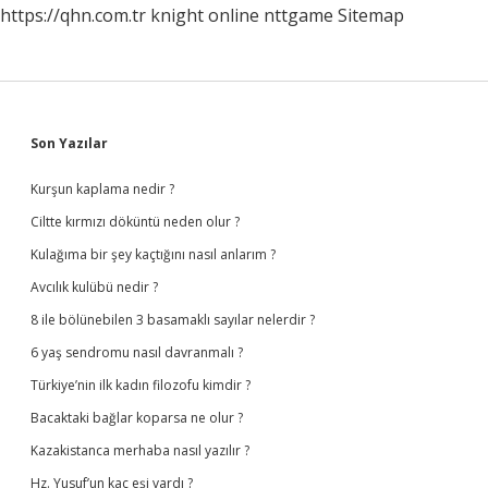
https://qhn.com.tr
knight online
nttgame
Sitemap
Sidebar
Son Yazılar
Kurşun kaplama nedir ?
Ciltte kırmızı döküntü neden olur ?
Kulağıma bir şey kaçtığını nasıl anlarım ?
Avcılık kulübü nedir ?
8 ile bölünebilen 3 basamaklı sayılar nelerdir ?
6 yaş sendromu nasıl davranmalı ?
Türkiye’nin ilk kadın filozofu kimdir ?
Bacaktaki bağlar koparsa ne olur ?
Kazakistanca merhaba nasıl yazılır ?
Hz. Yusuf’un kaç eşi vardı ?