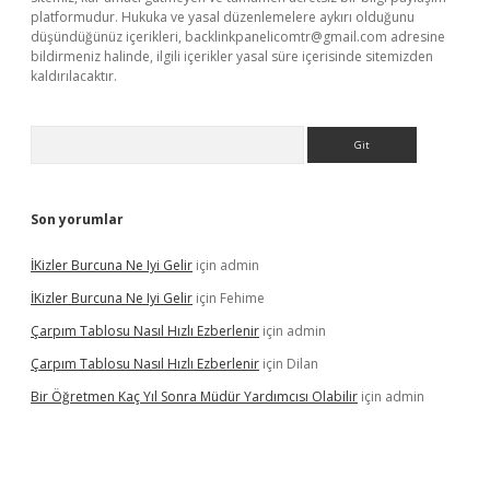
platformudur. Hukuka ve yasal düzenlemelere aykırı olduğunu
düşündüğünüz içerikleri,
backlinkpanelicomtr@gmail.com
adresine
bildirmeniz halinde, ilgili içerikler yasal süre içerisinde sitemizden
kaldırılacaktır.
Arama
Son yorumlar
İKizler Burcuna Ne Iyi Gelir
için
admin
İKizler Burcuna Ne Iyi Gelir
için
Fehime
Çarpım Tablosu Nasıl Hızlı Ezberlenir
için
admin
Çarpım Tablosu Nasıl Hızlı Ezberlenir
için
Dilan
Bir Öğretmen Kaç Yıl Sonra Müdür Yardımcısı Olabilir
için
admin