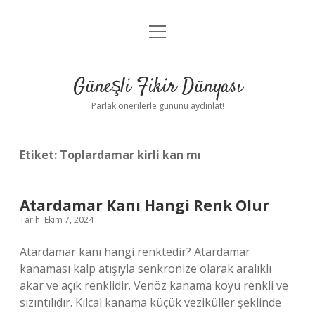
menüyü
Anasayfa
aç
Gizlilik Politikası
Güneşli Fikir Dünyası
Yasal Uyarı
Parlak önerilerle gününü aydınlat!
Hakkımızda
Etiket:
Toplardamar kirli kan mı
Atardamar Kanı Hangi Renk Olur
Tarih: Ekim 7, 2024
Atardamar kanı hangi renktedir? Atardamar
kanaması kalp atışıyla senkronize olarak aralıklı
akar ve açık renklidir. Venöz kanama koyu renkli ve
sızıntılıdır. Kılcal kanama küçük veziküller şeklinde