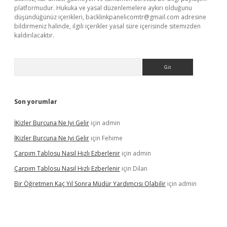
platformudur. Hukuka ve yasal düzenlemelere aykırı olduğunu
düşündüğünüz içerikleri,
backlinkpanelicomtr@gmail.com
adresine
bildirmeniz halinde, ilgili içerikler yasal süre içerisinde sitemizden
kaldırılacaktır.
Arama
Son yorumlar
İKizler Burcuna Ne Iyi Gelir
için
admin
İKizler Burcuna Ne Iyi Gelir
için
Fehime
Çarpım Tablosu Nasıl Hızlı Ezberlenir
için
admin
Çarpım Tablosu Nasıl Hızlı Ezberlenir
için
Dilan
Bir Öğretmen Kaç Yıl Sonra Müdür Yardımcısı Olabilir
için
admin