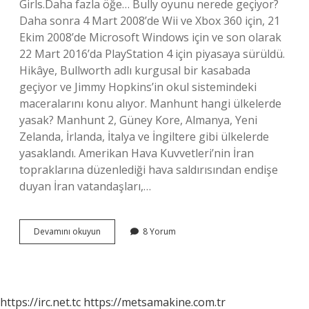
Girls.Daha fazla öğe… Bully oyunu nerede geçiyor?
Daha sonra 4 Mart 2008’de Wii ve Xbox 360 için, 21
Ekim 2008’de Microsoft Windows için ve son olarak
22 Mart 2016’da PlayStation 4 için piyasaya sürüldü.
Hikâye, Bullworth adlı kurgusal bir kasabada
geçiyor ve Jimmy Hopkins’in okul sistemindeki
maceralarını konu alıyor. Manhunt hangi ülkelerde
yasak? Manhunt 2, Güney Kore, Almanya, Yeni
Zelanda, İrlanda, İtalya ve İngiltere gibi ülkelerde
yasaklandı. Amerikan Hava Kuvvetleri’nin İran
topraklarına düzenlediği hava saldırısından endişe
duyan İran vatandaşları,…
Bully
Devamını okuyun
8 Yorum
Oyunu
Neden
Yasaklandı
https://irc.net.tc
https://metsamakine.com.tr