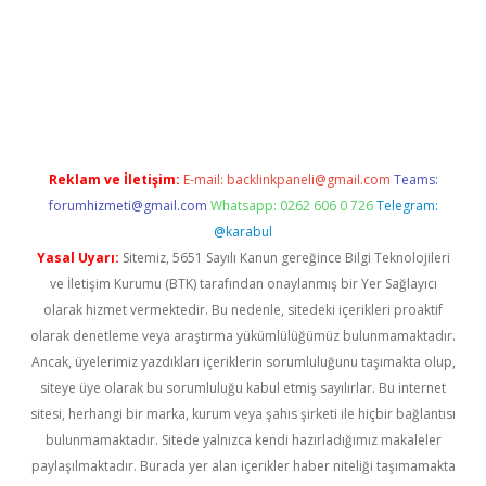
w.betexper.xyz/
betci.co
betci giriş
hiltonbet güncel giriş
Reklam ve İletişim:
E-mail:
backlinkpaneli@gmail.com
Teams:
forumhizmeti@gmail.com
Whatsapp: 0262 606 0 726
Telegram:
@karabul
Yasal Uyarı:
Sitemiz, 5651 Sayılı Kanun gereğince Bilgi Teknolojileri
ve İletişim Kurumu (BTK) tarafından onaylanmış bir Yer Sağlayıcı
olarak hizmet vermektedir. Bu nedenle, sitedeki içerikleri proaktif
olarak denetleme veya araştırma yükümlülüğümüz bulunmamaktadır.
Ancak, üyelerimiz yazdıkları içeriklerin sorumluluğunu taşımakta olup,
siteye üye olarak bu sorumluluğu kabul etmiş sayılırlar. Bu internet
sitesi, herhangi bir marka, kurum veya şahıs şirketi ile hiçbir bağlantısı
bulunmamaktadır. Sitede yalnızca kendi hazırladığımız makaleler
paylaşılmaktadır. Burada yer alan içerikler haber niteliği taşımamakta