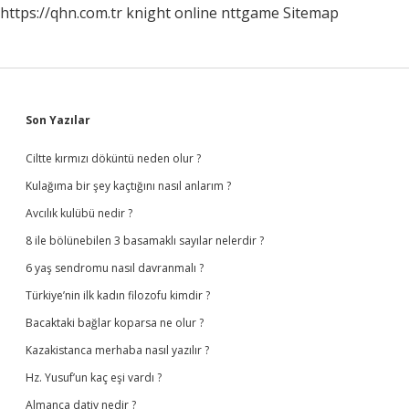
https://qhn.com.tr
knight online
nttgame
Sitemap
Sidebar
Son Yazılar
Ciltte kırmızı döküntü neden olur ?
Kulağıma bir şey kaçtığını nasıl anlarım ?
Avcılık kulübü nedir ?
8 ile bölünebilen 3 basamaklı sayılar nelerdir ?
6 yaş sendromu nasıl davranmalı ?
Türkiye’nin ilk kadın filozofu kimdir ?
Bacaktaki bağlar koparsa ne olur ?
Kazakistanca merhaba nasıl yazılır ?
Hz. Yusuf’un kaç eşi vardı ?
Almanca dativ nedir ?