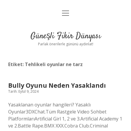
menüyü
Anasayfa
aç
Gizlilik Politikası
Güneşli Fikir Dünyası
Yasal Uyarı
Parlak önerilerle gününü aydınlat!
Hakkımızda
Etiket:
Tehlikeli oyunlar ne tarz
Bully Oyunu Neden Yasaklandı
Tarih: Eylül 9, 2024
Yasaklanan oyunlar hangileri? Yasaklı
Oyunlar3DXChat.Tüm Rastgele Video Sohbet
PlatformlarıArtificial Girl 1, 2 ve 3.Artificial Academy 1
ve 2.Battle Rape.BMX XXX.Cobra Club.Criminal