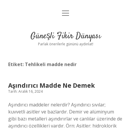
menüyü
Anasayfa
aç
Gizlilik Politikası
Güneşli Fikir Dünyası
Yasal Uyarı
Parlak önerilerle gününü aydınlat!
Hakkımızda
Etiket:
Tehlikeli madde nedir
Aşındırıcı Madde Ne Demek
Tarih: Aralık 16, 2024
Aşındırıcı maddeler nelerdir? Aşındırıcı sıvılar;
kuvvetli asitler ve bazlardır. Demir ve alüminyum
gibi bazı metalleri aşındırırlar ve canlılar üzerinde de
aşındırıcı özellikleri vardır. Örn: Asitler: hidroklorik