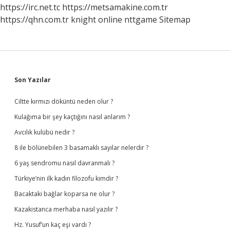
https://irc.net.tc
https://metsamakine.com.tr
https://qhn.com.tr
knight online
nttgame
Sitemap
Sidebar
Son Yazılar
Ciltte kırmızı döküntü neden olur ?
Kulağıma bir şey kaçtığını nasıl anlarım ?
Avcılık kulübü nedir ?
8 ile bölünebilen 3 basamaklı sayılar nelerdir ?
6 yaş sendromu nasıl davranmalı ?
Türkiye’nin ilk kadın filozofu kimdir ?
Bacaktaki bağlar koparsa ne olur ?
Kazakistanca merhaba nasıl yazılır ?
Hz. Yusuf’un kaç eşi vardı ?