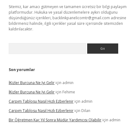
Sitemiz, kar amacı gütmeyen ve tamamen ücretsiz bir bilgi paylaşım
platformudur. Hukuka ve yasal düzenlemelere aykırı olduğunu
düşündüğünüz içerikleri,
backlinkpanelicomtr@gmail.com
adresine
bildirmeniz halinde, ilgili içerikler yasal süre içerisinde sitemizden
kaldırılacaktır.
Arama
Son yorumlar
İKizler Burcuna Ne Iyi Gelir
için
admin
İKizler Burcuna Ne Iyi Gelir
için
Fehime
Çarpım Tablosu Nasıl Hızlı Ezberlenir
için
admin
Çarpım Tablosu Nasıl Hızlı Ezberlenir
için
Dilan
Bir Öğretmen Kaç Yıl Sonra Müdür Yardımcısı Olabilir
için
admin