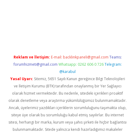
w.betexper.xyz/
betci.co
betci giriş
hiltonbet güncel giriş
Reklam ve İletişim:
E-mail:
backlinkpaneli@gmail.com
Teams:
forumhizmeti@gmail.com
Whatsapp: 0262 606 0 726
Telegram:
@karabul
Yasal Uyarı:
Sitemiz, 5651 Sayılı Kanun gereğince Bilgi Teknolojileri
ve İletişim Kurumu (BTK) tarafından onaylanmış bir Yer Sağlayıcı
olarak hizmet vermektedir. Bu nedenle, sitedeki içerikleri proaktif
olarak denetleme veya araştırma yükümlülüğümüz bulunmamaktadır.
Ancak, üyelerimiz yazdıkları içeriklerin sorumluluğunu taşımakta olup,
siteye üye olarak bu sorumluluğu kabul etmiş sayılırlar. Bu internet
sitesi, herhangi bir marka, kurum veya şahıs şirketi ile hiçbir bağlantısı
bulunmamaktadır. Sitede yalnızca kendi hazırladığımız makaleler