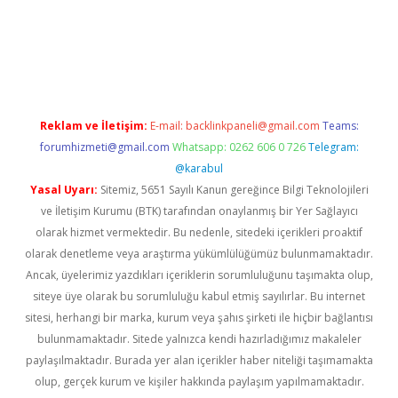
w.betexper.xyz/
betci.co
betci giriş
hiltonbet güncel giriş
Reklam ve İletişim:
E-mail:
backlinkpaneli@gmail.com
Teams:
forumhizmeti@gmail.com
Whatsapp: 0262 606 0 726
Telegram:
@karabul
Yasal Uyarı:
Sitemiz, 5651 Sayılı Kanun gereğince Bilgi Teknolojileri
ve İletişim Kurumu (BTK) tarafından onaylanmış bir Yer Sağlayıcı
olarak hizmet vermektedir. Bu nedenle, sitedeki içerikleri proaktif
olarak denetleme veya araştırma yükümlülüğümüz bulunmamaktadır.
Ancak, üyelerimiz yazdıkları içeriklerin sorumluluğunu taşımakta olup,
siteye üye olarak bu sorumluluğu kabul etmiş sayılırlar. Bu internet
sitesi, herhangi bir marka, kurum veya şahıs şirketi ile hiçbir bağlantısı
bulunmamaktadır. Sitede yalnızca kendi hazırladığımız makaleler
paylaşılmaktadır. Burada yer alan içerikler haber niteliği taşımamakta
olup, gerçek kurum ve kişiler hakkında paylaşım yapılmamaktadır.