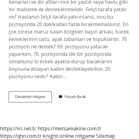
kenarları ve diz altları ince bir yastık veya havlu gibi
bir malzeme ile desteklenmelidir. Felçli tarafa yatılır
mı? Hastanızı felçli tarafa yatırırsanız, onu bu
pozisyonda 20 dakikadan fazla bırakmamalısınız. En
çok strese maruz kalan bölgeler başın arkası, kürek
kemiklerinin üstü, ayak tabanları ve topuklardır. 70
pozisyon ne demek? 69. pozisyonu yatarak
yaparken, 70. pozisyonda dik bir pozisyonda
olmalısınız ki erkek ayakta durup bacaklarını
boynuna dolayan kadını destekleyebilsin. 20
pozisyonu nedir? Kadın…
Pozisyonlama
Devamını okuyun
Yorum Bırak
Nedir
https://irc.net.tc
https://metsamakine.com.tr
https://qhn.com.tr
knight online
nttgame
Sitemap