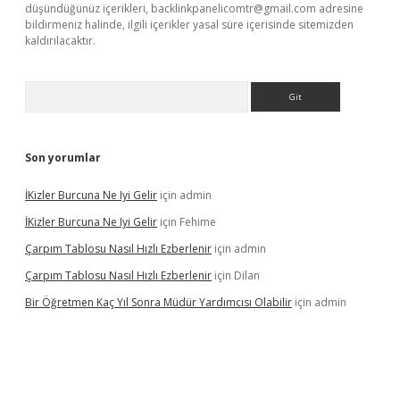
düşündüğünüz içerikleri,
backlinkpanelicomtr@gmail.com
adresine
bildirmeniz halinde, ilgili içerikler yasal süre içerisinde sitemizden
kaldırılacaktır.
Arama
Son yorumlar
İKizler Burcuna Ne Iyi Gelir
için
admin
İKizler Burcuna Ne Iyi Gelir
için
Fehime
Çarpım Tablosu Nasıl Hızlı Ezberlenir
için
admin
Çarpım Tablosu Nasıl Hızlı Ezberlenir
için
Dilan
Bir Öğretmen Kaç Yıl Sonra Müdür Yardımcısı Olabilir
için
admin