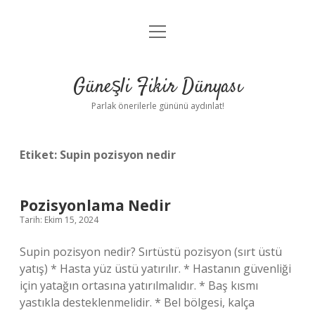
menüyü
Anasayfa
aç
Gizlilik Politikası
Güneşli Fikir Dünyası
Yasal Uyarı
Parlak önerilerle gününü aydınlat!
Hakkımızda
Etiket:
Supin pozisyon nedir
Pozisyonlama Nedir
Tarih: Ekim 15, 2024
Supin pozisyon nedir? Sırtüstü pozisyon (sırt üstü
yatış) * Hasta yüz üstü yatırılır. * Hastanın güvenliği
için yatağın ortasına yatırılmalıdır. * Baş kısmı
yastıkla desteklenmelidir. * Bel bölgesi, kalça