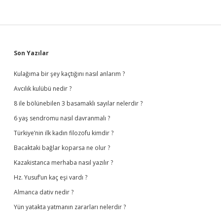
Sidebar
Son Yazılar
Kulağıma bir şey kaçtığını nasıl anlarım ?
Avcılık kulübü nedir ?
8 ile bölünebilen 3 basamaklı sayılar nelerdir ?
6 yaş sendromu nasıl davranmalı ?
Türkiye’nin ilk kadın filozofu kimdir ?
Bacaktaki bağlar koparsa ne olur ?
Kazakistanca merhaba nasıl yazılır ?
Hz. Yusuf’un kaç eşi vardı ?
Almanca dativ nedir ?
Yün yatakta yatmanın zararları nelerdir ?