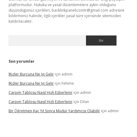
platformudur. Hukuka ve yasal düzenlemelere aykırı olduğunu
düşündüğünüz içerikleri,
backlinkpanelicomtr@gmail.com
adresine
bildirmeniz halinde, ilgili içerikler yasal süre içerisinde sitemizden
kaldırılacaktır.
Arama
Son yorumlar
İKizler Burcuna Ne Iyi Gelir
için
admin
İKizler Burcuna Ne Iyi Gelir
için
Fehime
Çarpım Tablosu Nasıl Hızlı Ezberlenir
için
admin
Çarpım Tablosu Nasıl Hızlı Ezberlenir
için
Dilan
Bir Öğretmen Kaç Yıl Sonra Müdür Yardımcısı Olabilir
için
admin