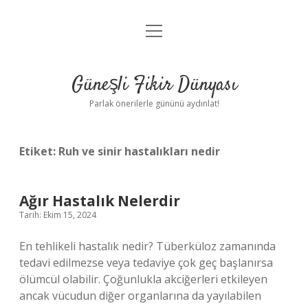
menüyü
Anasayfa
aç
Gizlilik Politikası
Güneşli Fikir Dünyası
Yasal Uyarı
Parlak önerilerle gününü aydınlat!
Hakkımızda
Etiket:
Ruh ve sinir hastalıkları nedir
Ağır Hastalık Nelerdir
Tarih: Ekim 15, 2024
En tehlikeli hastalık nedir? Tüberküloz zamanında
tedavi edilmezse veya tedaviye çok geç başlanırsa
ölümcül olabilir. Çoğunlukla akciğerleri etkileyen
ancak vücudun diğer organlarına da yayılabilen