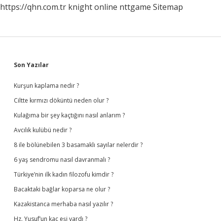
https://qhn.com.tr
knight online
nttgame
Sitemap
Sidebar
Son Yazılar
Kurşun kaplama nedir ?
Ciltte kırmızı döküntü neden olur ?
Kulağıma bir şey kaçtığını nasıl anlarım ?
Avcılık kulübü nedir ?
8 ile bölünebilen 3 basamaklı sayılar nelerdir ?
6 yaş sendromu nasıl davranmalı ?
Türkiye’nin ilk kadın filozofu kimdir ?
Bacaktaki bağlar koparsa ne olur ?
Kazakistanca merhaba nasıl yazılır ?
Hz. Yusuf’un kaç eşi vardı ?