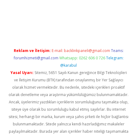
w.betexper.xyz/
betci.co
betci giriş
hiltonbet güncel giriş
Reklam ve İletişim:
E-mail:
backlinkpaneli@gmail.com
Teams:
forumhizmeti@gmail.com
Whatsapp: 0262 606 0 726
Telegram:
@karabul
Yasal Uyarı:
Sitemiz, 5651 Sayılı Kanun gereğince Bilgi Teknolojileri
ve İletişim Kurumu (BTK) tarafından onaylanmış bir Yer Sağlayıcı
olarak hizmet vermektedir. Bu nedenle, sitedeki içerikleri proaktif
olarak denetleme veya araştırma yükümlülüğümüz bulunmamaktadır.
Ancak, üyelerimiz yazdıkları içeriklerin sorumluluğunu taşımakta olup,
siteye üye olarak bu sorumluluğu kabul etmiş sayılırlar. Bu internet
sitesi, herhangi bir marka, kurum veya şahıs şirketi ile hiçbir bağlantısı
bulunmamaktadır. Sitede yalnızca kendi hazırladığımız makaleler
paylaşılmaktadır. Burada yer alan içerikler haber niteliği taşımamakta