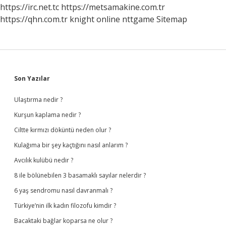
https://irc.net.tc
https://metsamakine.com.tr
https://qhn.com.tr
knight online
nttgame
Sitemap
Sidebar
Son Yazılar
Ulaştırma nedir ?
Kurşun kaplama nedir ?
Ciltte kırmızı döküntü neden olur ?
Kulağıma bir şey kaçtığını nasıl anlarım ?
Avcılık kulübü nedir ?
8 ile bölünebilen 3 basamaklı sayılar nelerdir ?
6 yaş sendromu nasıl davranmalı ?
Türkiye’nin ilk kadın filozofu kimdir ?
Bacaktaki bağlar koparsa ne olur ?