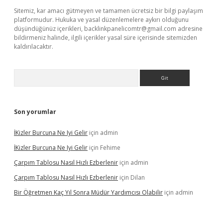
Sitemiz, kar amacı gütmeyen ve tamamen ücretsiz bir bilgi paylaşım
platformudur. Hukuka ve yasal düzenlemelere aykırı olduğunu
düşündüğünüz içerikleri,
backlinkpanelicomtr@gmail.com
adresine
bildirmeniz halinde, ilgili içerikler yasal süre içerisinde sitemizden
kaldırılacaktır.
Arama
Son yorumlar
İKizler Burcuna Ne Iyi Gelir
için
admin
İKizler Burcuna Ne Iyi Gelir
için
Fehime
Çarpım Tablosu Nasıl Hızlı Ezberlenir
için
admin
Çarpım Tablosu Nasıl Hızlı Ezberlenir
için
Dilan
Bir Öğretmen Kaç Yıl Sonra Müdür Yardımcısı Olabilir
için
admin