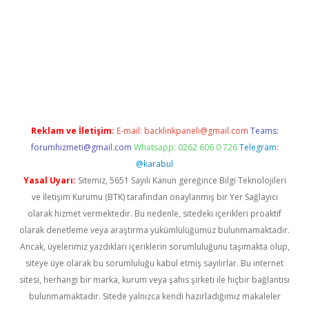
w.betexper.xyz/
betci.co
betci giriş
hiltonbet güncel giriş
Reklam ve İletişim:
E-mail:
backlinkpaneli@gmail.com
Teams:
forumhizmeti@gmail.com
Whatsapp: 0262 606 0 726
Telegram:
@karabul
Yasal Uyarı:
Sitemiz, 5651 Sayılı Kanun gereğince Bilgi Teknolojileri
ve İletişim Kurumu (BTK) tarafından onaylanmış bir Yer Sağlayıcı
olarak hizmet vermektedir. Bu nedenle, sitedeki içerikleri proaktif
olarak denetleme veya araştırma yükümlülüğümüz bulunmamaktadır.
Ancak, üyelerimiz yazdıkları içeriklerin sorumluluğunu taşımakta olup,
siteye üye olarak bu sorumluluğu kabul etmiş sayılırlar. Bu internet
sitesi, herhangi bir marka, kurum veya şahıs şirketi ile hiçbir bağlantısı
bulunmamaktadır. Sitede yalnızca kendi hazırladığımız makaleler