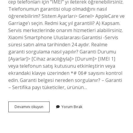
cep telefonları için “IMEI” yı ileterek öğrenebilirsiniz.
Telefonumun garantisi olup olmadığını nasıl
öğrenebilirim? Sistem Ayarları> Genel> AppleCare ve
Garriage’ı seçin. Redmi kaç yıl garantili? A) Kapsam.
Servis merkezlerinde onarım hizmetleri alabilirsiniz.
Xiaomi Smartphone Uluslararası Garantisi -Servis
süresi satın alma tarihinden 24 aydır. Realme
garanti sorgulama nasıl yapılır? Garanti Durumu
[Ayarlar]> [Cihaz aracılığıyla]> [Durum]> [IMEI 1]
veya telefonun satış kutusunu etkinleştirin veya
ekrandaki klavye üzerinden *# 06# sayısını kontrol
edin. Garanti belgesi nereden sorgulanır? – Garanti
– Sertifika payı tüketiciler, ürünün…
Redmi
Devamını okuyun
Yorum Bırak
Garanti
Nasıl
Sorgulanır