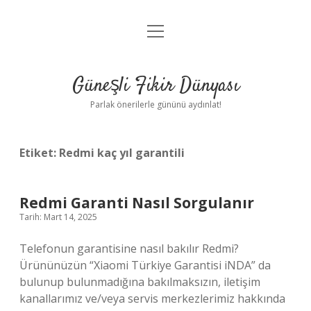
menüyü
Anasayfa
aç
Gizlilik Politikası
Güneşli Fikir Dünyası
Yasal Uyarı
Parlak önerilerle gününü aydınlat!
Hakkımızda
Etiket:
Redmi kaç yıl garantili
Redmi Garanti Nasıl Sorgulanır
Tarih: Mart 14, 2025
Telefonun garantisine nasıl bakılır Redmi?
Ürününüzün “Xiaomi Türkiye Garantisi iNDA” da
bulunup bulunmadığına bakılmaksızın, iletişim
kanallarımız ve/veya servis merkezlerimiz hakkında