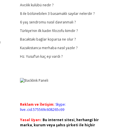
Avcılık kulübü nedir ?
8 ile bölünebilen 3 basamaklı sayılar nelerdir ?
6 yaş sendromu nasıl davranmalı ?
Türkiye’nin ilk kadın filozofu kimdir ?
Bacaktaki bağlar koparsa ne olur ?
n
Kazakistanca merhaba nasıl yazılır ?
Hz. Yusuf’un kaç eşi vardı ?
Reklam ve İletişim:
Skype:
live:.cid.575569c608265c69
Yasal Uyarı:
Bu internet sitesi, herhangi bir
marka, kurum veya şahıs şirketi ile hiçbir