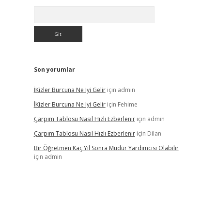
Arama
Son yorumlar
İKizler Burcuna Ne Iyi Gelir
için
admin
İKizler Burcuna Ne Iyi Gelir
için
Fehime
Çarpım Tablosu Nasıl Hızlı Ezberlenir
için
admin
Çarpım Tablosu Nasıl Hızlı Ezberlenir
için
Dilan
Bir Öğretmen Kaç Yıl Sonra Müdür Yardımcısı Olabilir
için
admin