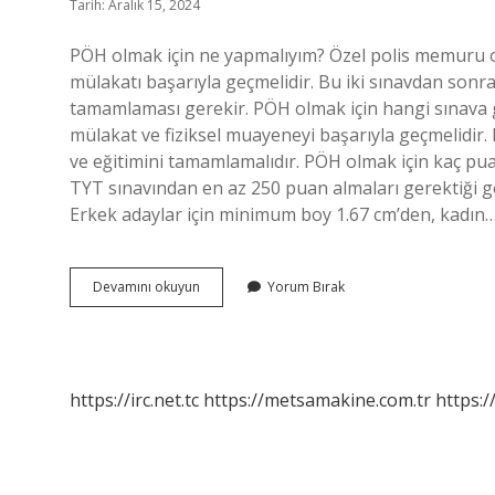
Tarih: Aralık 15, 2024
PÖH olmak için ne yapmalıyım? Özel polis memuru 
mülakatı başarıyla geçmelidir. Bu iki sınavdan sonr
tamamlaması gerekir. PÖH olmak için hangi sınava gi
mülakat ve fiziksel muayeneyi başarıyla geçmelidir. 
ve eğitimini tamamlamalıdır. PÖH olmak için kaç pu
TYT sınavından en az 250 puan almaları gerektiği g
Erkek adaylar için minimum boy 1.67 cm’den, kadın
Pöh
Devamını okuyun
Yorum Bırak
Olmak
Için
Neler
Gerekir
https://irc.net.tc
https://metsamakine.com.tr
https:/