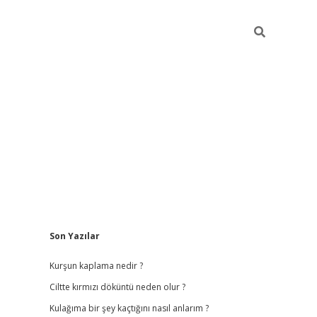
Sidebar
Son Yazılar
ilbet
hiltonbet
vdcasino güncel giriş
https://www.betex
Kurşun kaplama nedir ?
Ciltte kırmızı döküntü neden olur ?
Kulağıma bir şey kaçtığını nasıl anlarım ?