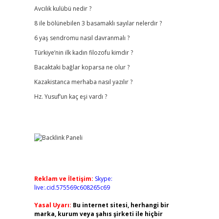
Avcılık kulübü nedir ?
8 ile bölünebilen 3 basamaklı sayılar nelerdir ?
6 yaş sendromu nasıl davranmalı ?
Türkiye’nin ilk kadın filozofu kimdir ?
Bacaktaki bağlar koparsa ne olur ?
Kazakistanca merhaba nasıl yazılır ?
Hz. Yusuf’un kaç eşi vardı ?
Reklam ve İletişim:
Skype:
live:.cid.575569c608265c69
Yasal Uyarı:
Bu internet sitesi, herhangi bir
marka, kurum veya şahıs şirketi ile hiçbir