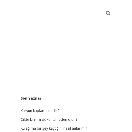
Sidebar
Son Yazılar
ilbet
hiltonbet
vdcasino güncel giriş
https://www.betex
Kurşun kaplama nedir ?
Ciltte kırmızı döküntü neden olur ?
Kulağıma bir şey kaçtığını nasıl anlarım ?