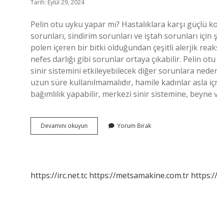
Tarih: Eylül 29, 2024
Pelin otu uyku yapar mı? Hastalıklara karşı güçlü kor
sorunları, sindirim sorunları ve iştah sorunları için ş
polen içeren bir bitki olduğundan çeşitli alerjik reak
nefes darlığı gibi sorunlar ortaya çıkabilir. Pelin o
sinir sistemini etkileyebilecek diğer sorunlara nede
uzun süre kullanılmamalıdır, hamile kadınlar asla iç
bağımlılık yapabilir, merkezi sinir sistemine, beyne
Pelin
Devamını okuyun
Yorum Bırak
Otu
Uyku
Yapar
Mi
https://irc.net.tc
https://metsamakine.com.tr
https:/