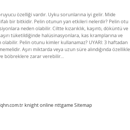
uyucu özelliği vardır. Uyku sorunlarına iyi gelir. Mide
ifalı bir bitkidir. Pelin otunun yan etkileri nelerdir? Pelin otu
siyonlara neden olabilir. Ciltte kızarıklık, kaşıntı, döküntü ve
tu aşırı tüketildiğinde halüsinasyonlara, kas kramplarına ve
n olabilir. Pelin otunu kimler kullanamaz? UYARI: 3 haftadan
memelidir. Aşırı miktarda veya uzun süre alındığında özellikle
 ve böbreklere zarar verebilir…
/qhn.com.tr
knight online
nttgame
Sitemap