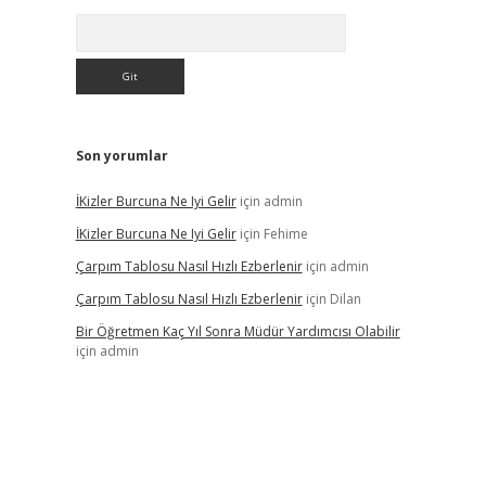
Arama
Son yorumlar
İKizler Burcuna Ne Iyi Gelir
için
admin
İKizler Burcuna Ne Iyi Gelir
için
Fehime
Çarpım Tablosu Nasıl Hızlı Ezberlenir
için
admin
Çarpım Tablosu Nasıl Hızlı Ezberlenir
için
Dilan
Bir Öğretmen Kaç Yıl Sonra Müdür Yardımcısı Olabilir
için
admin