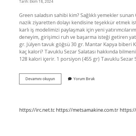
Tarih: Ekim 18, 2024
Green saladsın sahibi kim? Sağlıklı yemekler sunan G
nazik ziyaretten dolayı kendisine teşekkür etmek i
karlı iş modelimizi paylaşmak için yeni yatırımcılar
deneyim, girişimci ruh ve başarma isteği getiren ya
gr. Jülyen tavuk göğsü 30 gr. Mantar Kapya biberi K
kaç kalori? Tavuklu Sezar Salatası hakkında bilmen
128 kalori içerir. 1 porsiyon (455 gr) Tavuklu Sezar
Green
Devamını okuyun
Yorum Bırak
Salads
Kaç
Şubesi
Var
https://irc.net.tc
https://metsamakine.com.tr
https:/