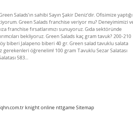
reen Salads’ın sahibi Sayın Şakir Deniz’dir. Ofisimize yaptığı
stiyorum. Green Salads franchise veriyor mu? Deneyimimizi v
ımıza franchise fırsatlarımızı sunuyoruz. Gıda sektöründe
tırımcıları bekliyoruz. Green Salads kaç gram tavuk? 200-210
öy biberi Jalapeno biberi 40 gr. Green salad tavuklu salata
iz gerekenleri öğrenelim! 100 gram Tavuklu Sezar Salatası
 Salatası 583…
/qhn.com.tr
knight online
nttgame
Sitemap