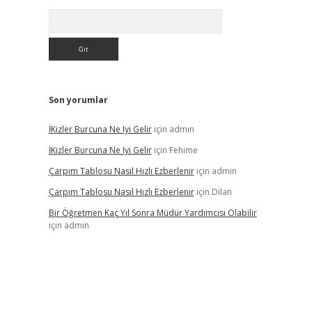
Arama
Son yorumlar
İKizler Burcuna Ne Iyi Gelir
için
admin
İKizler Burcuna Ne Iyi Gelir
için
Fehime
Çarpım Tablosu Nasıl Hızlı Ezberlenir
için
admin
Çarpım Tablosu Nasıl Hızlı Ezberlenir
için
Dilan
Bir Öğretmen Kaç Yıl Sonra Müdür Yardımcısı Olabilir
için
admin