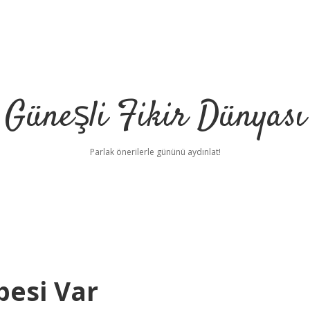
Güneşli Fikir Dünyası
Parlak önerilerle gününü aydınlat!
besi Var