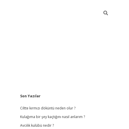
Sidebar
Son Yazılar
ilbet
hiltonbet
vdcasino güncel giriş
https://www.bete
Ciltte kırmızı döküntü neden olur ?
Kulağıma bir şey kaçtığını nasıl anlarım ?
Avcılık kulübü nedir ?