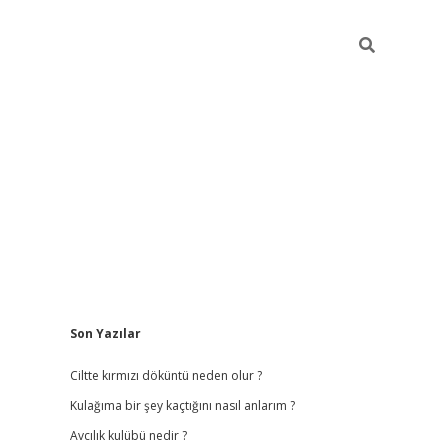
Sidebar
Son Yazılar
ilbet
hiltonbet
vdcasino güncel giriş
https://www.betex
Ciltte kırmızı döküntü neden olur ?
Kulağıma bir şey kaçtığını nasıl anlarım ?
Avcılık kulübü nedir ?