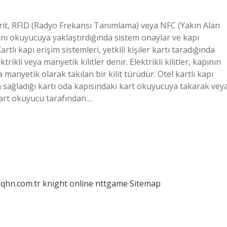
şerit, RFID (Radyo Frekansı Tanımlama) veya NFC (Yakın Alan
kartını okuyucuya yaklaştırdığında sistem onaylar ve kapı
Kartlı kapı erişim sistemleri, yetkili kişiler kartı taradığında
ktrikli veya manyetik kilitler denir. Elektrikli kilitler, kapının
ya manyetik olarak takılan bir kilit türüdür. Otel kartlı kapı
elin sağladığı kartı oda kapısındaki kart okuyucuya takarak vey
Kart okuyucu tarafından…
/qhn.com.tr
knight online
nttgame
Sitemap