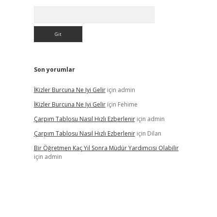
Arama
Son yorumlar
İKizler Burcuna Ne Iyi Gelir
için
admin
İKizler Burcuna Ne Iyi Gelir
için
Fehime
Çarpım Tablosu Nasıl Hızlı Ezberlenir
için
admin
Çarpım Tablosu Nasıl Hızlı Ezberlenir
için
Dilan
Bir Öğretmen Kaç Yıl Sonra Müdür Yardımcısı Olabilir
için
admin