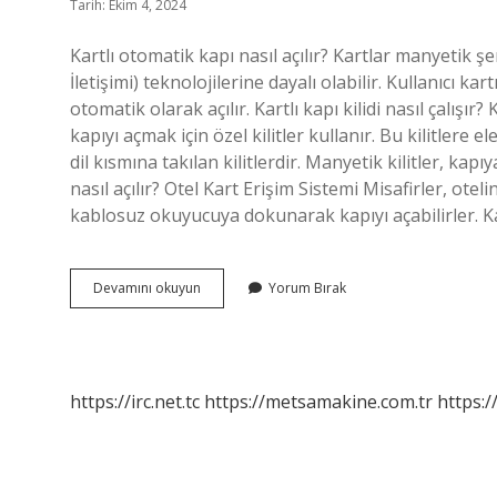
Tarih: Ekim 4, 2024
Kartlı otomatik kapı nasıl açılır? Kartlar manyetik 
İletişimi) teknolojilerine dayalı olabilir. Kullanıcı 
otomatik olarak açılır. Kartlı kapı kilidi nasıl çalışır? 
kapıyı açmak için özel kilitler kullanır. Bu kilitlere ele
dil kısmına takılan kilitlerdir. Manyetik kilitler, kapı
nasıl açılır? Otel Kart Erişim Sistemi Misafirler, ot
kablosuz okuyucuya dokunarak kapıyı açabilirler. 
Kartla
Devamını okuyun
Yorum Bırak
Kapı
Açılır
Mı
https://irc.net.tc
https://metsamakine.com.tr
https:/